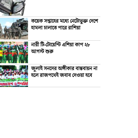
কয়েক সপ্তাহের মধ্যে নেটোভুক্ত দেশে
হামলা চালাতে পারে রাশিয়া
নারী টি-টোয়েন্টি এশিয়া কাপ ২৮
আগস্ট শুরু
জুলাই সনদের অঙ্গীকার বাস্তবায়ন না
হলে রাজপথেই জবাব দেওয়া হবে