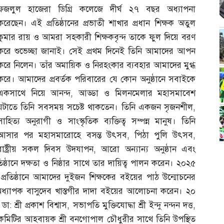
ফজলুল হাজেরা ডিগ্রি কলেজে দীর্ঘ ২৭ বছর অধ্যাপনা
করেছেন। এই প্রতিষ্ঠানের প্রভাতী শাখার প্রধান শিক্ষক অতুল
কুমার রায় ও আমরা সহকারী শিক্ষকবৃন্দ তাকে ফুল দিয়ে বরণ
করে শুভেচ্ছা জানাই। সেই প্রথম দিনেই তিনি আমাদের আপন
করে নিলেন। তাঁর অমায়িক ও নিরহংকার ব্যবহার আমাদের মুগ্ধ
করে। আমাদের প্রবর্তক পরিবারের যে কোন অনুষ্ঠানে সবাইকে
একসাথে নিয়ে আনন্দ
,
আড্ডা ও মিলনমেলার মহাসমাবেশ
ঘটাতে তিনি সবসময় সচেষ্ট থাকতেন। তিনি একজন সৃজনশীল
,
সাহিত্য অনুরাগী ও সাংস্কৃতিক ব্যক্তিত্ব সম্পন্ন মানুষ। তিনি
আসার পর মহাসমারোহে বসন্ত উৎসব
,
পিঠা পুলি উৎসব
,
রাষ্ট্রীয় সকল দিবস উদযাপন
,
আরো অন্যান্য অনুষ্ঠান এবং
তিষ্ঠানে দক্ষতা ও নিষ্ঠার সাথে তার দায়িত্ব পালন করেন। ২০২৫
 প্রতিষ্ঠানে আমাদের দুইজন শিক্ষকের বইয়ের পাঠ উন্মোচনের
্যাপক বাসুদেব খাস্তগীর দাদা বইয়ের আলোচনা করেন। ২০
 ডা
:
শ্রী প্রকাশ বিশ্বাস
,
সভাপতি মুক্তিযোদ্ধা শ্রী ইন্দু নন্দন দত্ত
,
 উপকমিটির আহবায়ক শ্রী বনগোপাল চৌধুরীর সাথে তিনি উপস্থিত