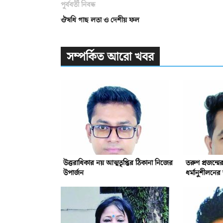
পূর্ববর্তী নিবন্ধ
ঔষধি গাছ লতা ও দেশীয় ফল
সম্পর্কিত আরো খবর
উত্তরাধিকার নয় আত্মতৃপ্তির ঠিকানা নিজের
তরুণ প্রজন্ম
উপার্জন
ধর্মানুশীলনের