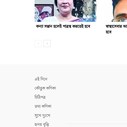
কন্যা সন্তান হলেই পাত্রস্থ করতেই হবে
স্বাস্থ্যসেবা
হবে
এই দিনে
কৌতুক কণিকা
চিঠিপত্র
তথ্য কণিকা
সুখে দুঃখে
হৃদয় বৃত্তি