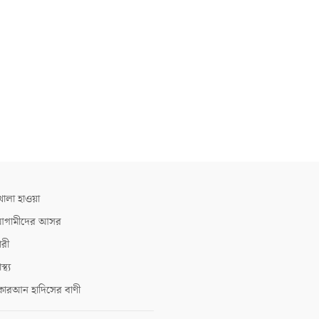
োলা হাওয়া
গামীদের আসর
ারী
াস্থ্য
োরআন হাদিসের বাণী