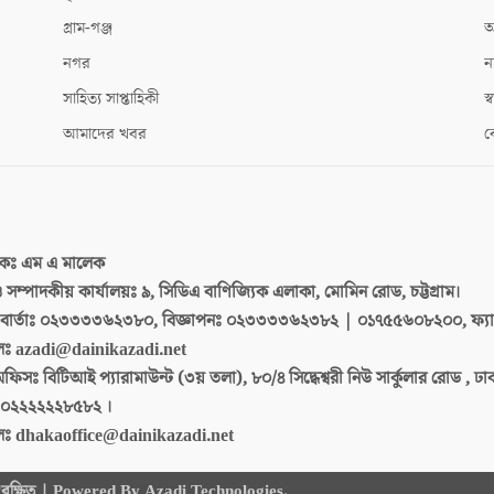
গ্রাম-গঞ্জ
আ
নগর
ন
সাহিত্য সাপ্তাহিকী
স্ব
আমাদের খবর
ক
দকঃ
এম এ মালেক
 ও সম্পাদকীয় কার্যালয়ঃ
৯, সিডিএ বাণিজ্যিক এলাকা, মোমিন রোড, চট্টগ্রাম।
ার্তাঃ
০২৩৩৩৩৬২৩৮০, বিজ্ঞাপনঃ ০২৩৩৩৩৬২৩৮২ | ০১৭৫৫৬০৮২০০, ফ্য
লঃ
azadi@dainikazadi.net
অফিসঃ
বিটিআই প্যারামাউন্ট (৩য় তলা), ৮০/৪ সিদ্ধেশ্বরী নিউ সার্কুলার রোড , ঢ
০২২২২২২৮৫৮২ ।
লঃ
dhakaoffice@dainikazadi.net
 সংরক্ষিত | Powered By Azadi Technologies.