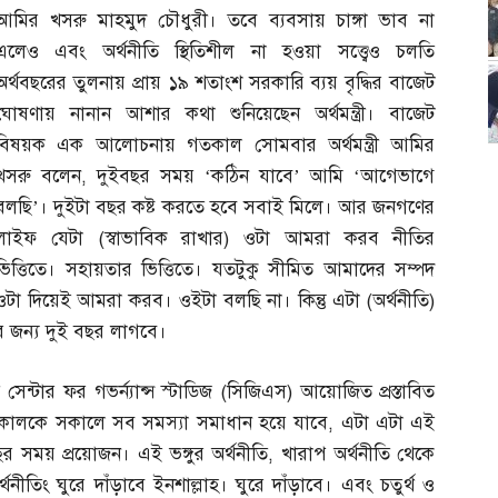
আমির খসরু মাহমুদ চৌধুরী। তবে ব্যবসায় চাঙ্গা ভাব না
এলেও এবং অর্থনীতি স্থিতিশীল না হওয়া সত্ত্বেও চলতি
অর্থবছরের তুলনায় প্রায় ১৯ শতাংশ সরকারি ব্যয় বৃদ্ধির বাজেট
ঘোষণায় নানান আশার কথা শুনিয়েছেন অর্থমন্ত্রী। বাজেট
বিষয়ক এক আলোচনায় গতকাল সোমবার অর্থমন্ত্রী আমির
খসরু বলেন
,
দুইবছর সময় ‘কঠিন যাবে’ আমি ‘আগেভাগে
বলছি’। দুইটা বছর কষ্ট করতে হবে সবাই মিলে। আর জনগণের
লাইফ যেটা
(
স্বাভাবিক রাখার
)
ওটা আমরা করব নীতির
ভিত্তিতে। সহায়তার ভিত্তিতে। যতটুকু সীমিত আমাদের সম্পদ
ওটা দিয়েই আমরা করব। ওইটা বলছি না। কিন্তু এটা
(
অর্থনীতি
)
র জন্য দুই বছর লাগবে।
ন্টার ফর গভর্ন্যান্স স্টাডিজ
(
সিজিএস
)
আয়োজিত প্রস্তাবিত
কালকে সকালে সব সমস্যা সমাধান হয়ে যাবে
,
এটা এটা এই
র সময় প্রয়োজন। এই ভঙ্গুর অর্থনীতি
,
খারাপ অর্থনীতি থেকে
নীতিং ঘুরে দাঁড়াবে ইনশাল্লাহ। ঘুরে দাঁড়াবে। এবং চতুর্থ ও