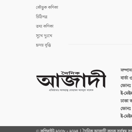
কৌতুক কণিকা
চিঠিপত্র
তথ্য কণিকা
সুখে দুঃখে
হৃদয় বৃত্তি
সম্পা
বার্তা
ফোনঃ ব
ই-মেই
ঢাকা 
ফোনঃ
ই-মেই
© কপিরাইট ২০০৮ - ২০২৪ | দৈনিক আজাদী কতৃক সর্বস্বত্ব