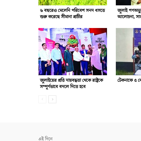
৬ বছরেও মেলেনি পরিবেশ সনদ ধসতে
জুলাই গণঅভ্যু
শুরু করেছে সীমানা প্রাচীর
আলোচনা, সাংস্
জুলাইয়ের প্রতি দায়বদ্ধতা থেকে রাষ্ট্রকে
টেকনাফে ৫ ক
সম্পূর্ণভাবে বদলে দিতে হবে
এই দিনে