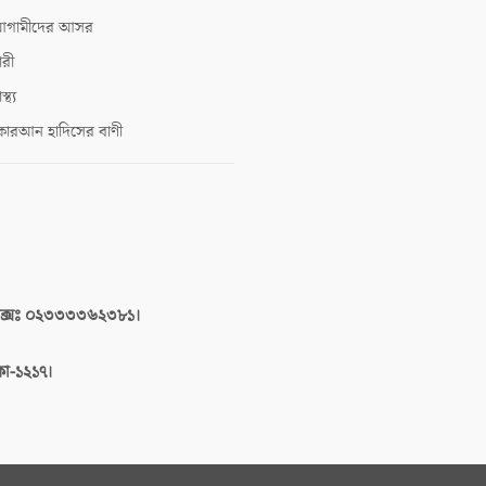
গামীদের আসর
ারী
াস্থ্য
োরআন হাদিসের বাণী
াক্সঃ ০২৩৩৩৩৬২৩৮১।
াকা-১২১৭।