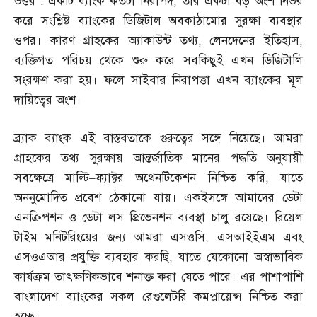
উত্তর
:
একটি ব্যাংক কতটা নিরাপদ
,
তার একটা বড় অংশ নির্ভর
করে সংশ্লিষ্ট ব্যাংকের ডিজিটাল অবকাঠামোর সুরক্ষা ব্যবস্থার
ওপর। কারণ গ্রাহকের অ্যাকাউন্ট তথ্য
,
লেনদেনের ইতিহাস
,
ব্যক্তিগত পরিচয় থেকে শুরু করে সবকিছুই এখন ডিজিটালি
সংরক্ষণ করা হয়। ফলে সাইবার নিরাপত্তা এখন ব্যাংকের মূল
দায়িত্বের অংশ।
ব্র্যাক ব্যাংক এই বাস্তবতাকে গুরুত্বের সঙ্গে নিয়েছে। আমরা
গ্রাহকের তথ্য সুরক্ষায় আন্তর্জাতিক মানের পদ্ধতি অনুযায়ী
সবক্ষেত্রে মাল্টি
–
ফ্যাক্টর অথেনটিকেশন নিশ্চিত করি
,
যাতে
অননুমোদিত প্রবেশ ঠেকানো যায়। একইসঙ্গে আমাদের ডেটা
এনক্রিপশন ও ডেটা লস প্রিভেনশন ব্যবস্থা চালু রয়েছে। রিয়েল
টাইম মনিটরিংয়ের জন্য আমরা এসওসি
,
এসআইইএম এবং
এসওএআর প্রযুক্তি ব্যবহার করছি
,
যাতে যেকোনো অস্বাভাবিক
কার্যক্রম তাৎক্ষণিকভাবে শনাক্ত করা যেতে পারে। এর পাশাপাশি
বাংলাদেশ ব্যাংকের সকল রেগুলেটরি কমপ্লায়েন্স নিশ্চিত করা
হচ্ছে।