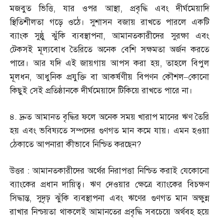
মজবুত ভিত্তি
,
যার ওপর আস্থা
,
প্রবৃদ্ধি এবং দীর্ঘমেয়াদি
স্থিতিশীলতা গড়ে ওঠে। সুশাসন বজায় রাখতে পারলে একটি
ব্যাংক সুষ্ঠু ঝুঁকি ব্যবস্থাপনা
,
আমানতকারীদের সুরক্ষা এবং
টেকসই মূল্যবোধ তৈরিতে অনেক বেশি সক্ষমতা অর্জন করতে
পারে। আর যদি এই জায়গায় আপস করা হয়
,
তাহলে বিপুল
মূলধন
,
আধুনিক প্রযুক্তি বা আকর্ষণীয় বিপণন কৌশল
–
কোনো
কিছুই সেই প্রতিষ্ঠানকে দীর্ঘমেয়াদে টিকিয়ে রাখতে পারে না।
৪
.
দ্রুত আমানত বৃদ্ধির ফলে অনেক সময় খারাপ মানের ঋণ তৈরি
হয় এবং ভবিষ্যতে সম্পদের গুণগত মান কমে যায়। এমন হওয়া
ঠেকাতে আপনারা কীভাবে নিশ্চিত করছেন
?
উত্তর
:
আমানতকারীদের অর্থের নিরাপত্তা নিশ্চিত করাই যেকোনো
ব্যাংকের প্রধান দায়িত্ব। ঋণ দেওয়ার ক্ষেত্রে ব্যাংকের বিচক্ষণ
সিদ্ধান্ত
,
সুদৃঢ় ঝুঁকি ব্যবস্থাপনা এবং ঋণের গুণগত মান অক্ষুন্ন
রাখার নিশ্চয়তা থাকলেই আমানতের প্রবৃদ্ধি সবচেয়ে অর্থবহ হয়ে