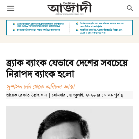
ব্র্যাক ব্যাংক যেভাবে দেশের সবচেয়ে
নিরাপদ ব্যাংক হলো
সুশাসন চর্চা থেকে অবিচল আস্থা
তারেক রেফাত উল্লাহ খান | সোমবার , ৬ জুলাই, ২০২৬ at ১০:৩৯ পূর্বাহ্ণ