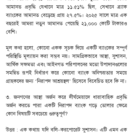
আমানত প্রবৃদ্ধি যেখানে মাত্র ১১
.
৫১
%
ছিল
,
সেখানে ব্র্যাক
ব্যাংকের আমানত বেড়েছে প্রায় ২৭
.
৫
%
। ২০২৫ সালে মাত্র এক
বছরেই আমরা নতুন আমানত পেয়েছি ২১
,
০০০ কোটি টাকারও
বেশি।
মূল কথা হলো
,
কোনো একক সূচক দিয়ে একটি ব্যাংকের সম্পূর্ণ
পরিস্থিতি মূল্যায়ন করা সম্ভব নয়। সামগ্রিকভাবে আস্থা
,
সুশাসন
,
আর্থিক সক্ষমতা এবং আইনগত পরিপালনের মতো উপাদানগুলোর
সমন্বিত রূপই নির্ধারণ করে কোনো ব্যাংক অনিশ্চয়তার সময়ে
গ্রাহকদের জন্য ‘নিরাপদ আশ্রয়স্থল’ হিসেবে বিবেচিত হবে কি না।
৩
.
জনগণের আস্থা অর্জন করে দীর্ঘমেয়াদে ধারাবাহিক প্রবৃদ্ধি
অর্জন করতে পারা একটি নিরাপদ ব্যাংক গড়ে তোলার ক্ষেত্রে
কোন বিষয়টি সবচেয়ে গুরুত্বপূর্ণ
?
উত্তর
:
এক কথায় যদি বলি
–
করপোরেট সুশাসন। এটি এমন এক