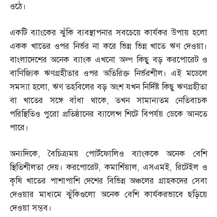
ওঠে।
একটি ব্যাংকের ঝুঁকি ব্যবস্থাপনার সবচেয়ে কার্যকর উপায় হলো
একক খাতের ওপর নির্ভর না করে ভিন্ন ভিন্ন খাতে ঋণ দেওয়া।
বাংলাদেশের অনেক ব্যাংক এখনো অল্প কিছু বড় করপোরেট ও
বাণিজ্যিক ঋণগ্রহীতার ওপর অতিরিক্ত নির্ভরশীল। এই মডেলে
সমস্যা হলো
,
ঋণ তহবিলের বড় অংশ যখন নির্দিষ্ট কিছু ঋণগ্রহীতা
বা খাতের সঙ্গে বাঁধা থাকে
,
তখন সামান্যতম নেতিবাচক
পরিস্থিতিও পুরো প্রতিষ্ঠানের ব্যালেন্স শিটে বিপর্যয় ডেকে আনতে
পারে।
অন্যদিকে
,
বৈচিত্র্যময় পোর্টফোলিও ব্যাংককে অনেক বেশি
স্থিতিশীলতা দেয়। করপোরেট
,
কমার্শিয়াল
,
এসএমই
,
রিটেইল ও
কৃষি খাতের পাশাপাশি দেশের বিভিন্ন অঞ্চলের গ্রাহকদের সেবা
দেওয়ার মাধ্যমে ঝুঁকিগুলো অনেক বেশি কার্যকরভাবে ছড়িয়ে
দেওয়া সম্ভব।