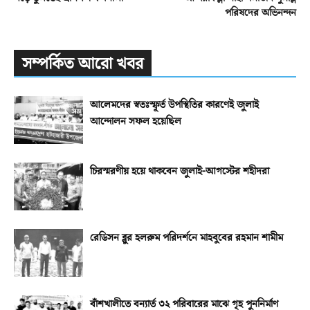
পরিষদের অভিনন্দন
সম্পর্কিত আরো খবর
আলেমদের স্বতঃস্ফূর্ত উপস্থিতির কারণেই জুলাই
আন্দোলন সফল হয়েছিল
চিরস্মরণীয় হয়ে থাকবেন জুলাই-আগস্টের শহীদরা
রেডিসন ব্লুর হলরুম পরিদর্শনে মাহবুবের রহমান শামীম
বাঁশখালীতে বন্যার্ত ৩২ পরিবারের মাঝে গৃহ পুননির্মাণ