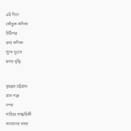
এই দিনে
কৌতুক কণিকা
চিঠিপত্র
তথ্য কণিকা
সুখে দুঃখে
হৃদয় বৃত্তি
বৃহত্তর চট্টগ্রাম
গ্রাম-গঞ্জ
নগর
সাহিত্য সাপ্তাহিকী
আমাদের খবর