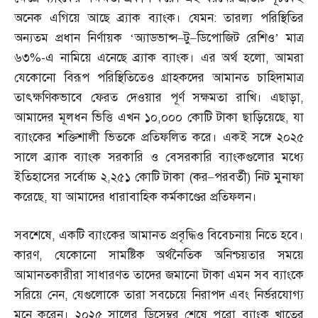
অনেক এগিয়ে আছে ব্র্যাক ব্যাংক। যেমন
:
তারল্য পরিস্থিতির
অন্যতম প্রধান নির্ণায়ক ‘অ্যাডভান্স
–
টু
–
ডিপোজিট রেশিও’ মাত্র
৬৩
%-
এ নামিয়ে এনেছে ব্র্যাক ব্যাংক। এর অর্থ হলো
,
আমরা
যেকোনো বিরূপ পরিস্থিতিতেও গ্রাহকদের আমানত চাহিদামাত্র
তাৎক্ষণিকভাবে ফেরত দেওয়ার পূর্ণ সক্ষমতা রাখি। এছাড়া
,
আমাদের মূলধন ভিত্তি এখন ১০
,
০০০ কোটি টাকা ছাড়িয়েছে
,
যা
ব্যাংকের শক্তিশালী ভিতকে প্রতিফলিত করে। একই সঙ্গে ২০২৫
সালে ব্র্যাক ব্যাংক সরকারি ও বেসরকারি ব্যাংকগুলোর মধ্যে
ইতিহাসের সর্বোচ্চ ২
,
২৫১ কোটি টাকা
(
কর
–
পরবর্তী
)
নিট মুনাফা
করেছে
,
যা আমাদের ধারাবাহিক কর্মকাণ্ডের প্রতিফলন।
সবশেষে
,
একটি ব্যাংকের আমানত প্রবৃদ্ধিও বিবেচনায় নিতে হবে।
কারণ
,
যেকোনো সামষ্টিক অর্থনৈতিক অনিশ্চয়তার সময়ে
আমানতকারীরা সাধারণত তাদের জমানো টাকা এমন সব ব্যাংকে
সরিয়ে নেন
,
যেগুলোকে তারা সবচেয়ে নিরাপদ এবং নির্ভরযোগ্য
মনে করেন। ২০২৫ সালের ডিসেম্বর শেষে পুরো ব্যাংক খাতের