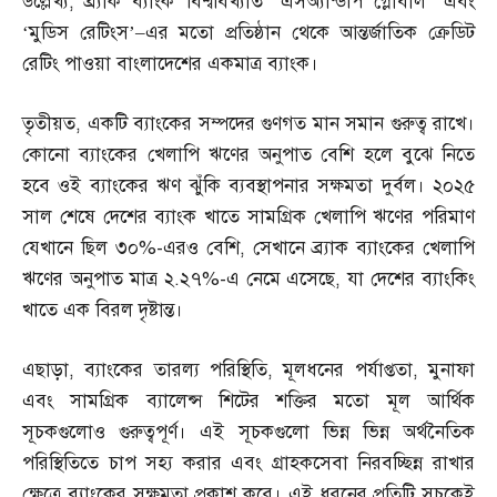
উল্লেখ্য
,
ব্র্যাক ব্যাংক বিশ্ববিখ্যাত ‘এসঅ্যান্ডপি গ্লোবাল’ এবং
‘মুডিস রেটিংস’
–
এর মতো প্রতিষ্ঠান থেকে আন্তর্জাতিক ক্রেডিট
রেটিং পাওয়া বাংলাদেশের একমাত্র ব্যাংক।
তৃতীয়ত
,
একটি ব্যাংকের সম্পদের গুণগত মান সমান গুরুত্ব রাখে।
কোনো ব্যাংকের খেলাপি ঋণের অনুপাত বেশি হলে বুঝে নিতে
হবে ওই ব্যাংকের ঋণ ঝুঁকি ব্যবস্থাপনার সক্ষমতা দুর্বল। ২০২৫
সাল শেষে দেশের ব্যাংক খাতে সামগ্রিক খেলাপি ঋণের পরিমাণ
যেখানে ছিল ৩০
%-
এরও বেশি
,
সেখানে ব্র্যাক ব্যাংকের খেলাপি
ঋণের অনুপাত মাত্র ২
.
২৭
%-
এ নেমে এসেছে
,
যা দেশের ব্যাংকিং
খাতে এক বিরল দৃষ্টান্ত।
এছাড়া
,
ব্যাংকের তারল্য পরিস্থিতি
,
মূলধনের পর্যাপ্ততা
,
মুনাফা
এবং সামগ্রিক ব্যালেন্স শিটের শক্তির মতো মূল আর্থিক
সূচকগুলোও গুরুত্বপূর্ণ। এই সূচকগুলো ভিন্ন ভিন্ন অর্থনৈতিক
পরিস্থিতিতে চাপ সহ্য করার এবং গ্রাহকসেবা নিরবচ্ছিন্ন রাখার
ক্ষেত্রে ব্যাংকের সক্ষমতা প্রকাশ করে। এই ধরনের প্রতিটি সূচকেই