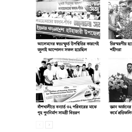
আলেমদের স্বতঃস্ফূর্ত উপস্থিতির কারণেই
চিরস্মরণীয় হ
জুলাই আন্দোলন সফল হয়েছিল
শহীদরা
বাঁশখালীতে বন্যার্ত ৩২ পরিবারের মাঝে
জ্ঞান অর্জনে
গৃহ পুননির্মাণ সামগ্রী বিতরণ
কর্মে প্রতিফ