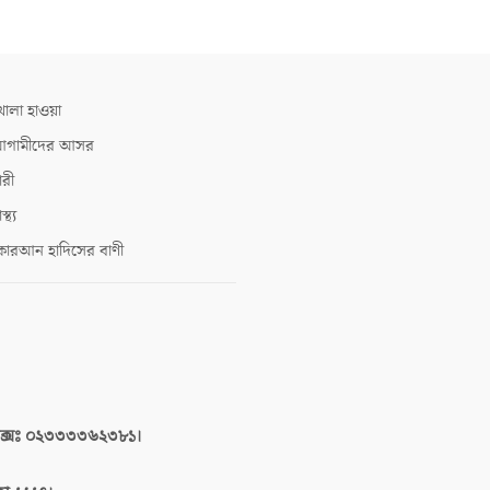
োলা হাওয়া
গামীদের আসর
ারী
াস্থ্য
োরআন হাদিসের বাণী
াক্সঃ ০২৩৩৩৩৬২৩৮১।