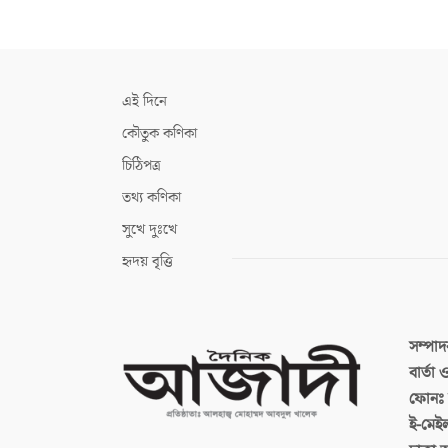
এই দিনে
কৌতুক কণিকা
চিঠিপত্র
তথ্য কণিকা
সুখে দুঃখে
হৃদয় বৃত্তি
সম্পা
বার্তা
ফোনঃ ব
ই-মেই