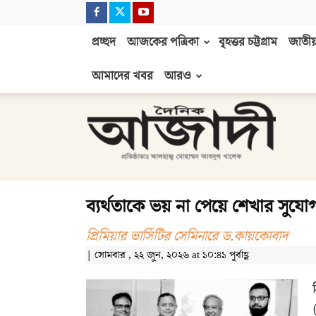
প্রচ্ছদ
আজকের পত্রিকা
বৃহত্তর চট্টগ্রাম
জাতীয়
আমাদের খবর
আরও
দৈনিক
আজাদী
ব্যর্থতাকে ভয় না পেয়ে শেখার সুযো
প্রিমিয়ার ভার্সিটির সেমিনারে ড.কায়কোবাদ
| সোমবার , ২২ জুন, ২০২৬ at ১০:৪১ পূর্বাহ্ণ