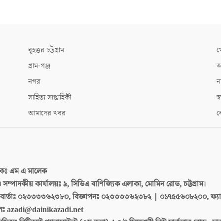
বৃহত্তর চট্টগ্রাম
খ
গ্রাম-গঞ্জ
আ
নগর
ন
সাহিত্য সাপ্তাহিকী
স্ব
আমাদের খবর
ক
দকঃ
এম এ মালেক
 ও সম্পাদকীয় কার্যালয়ঃ
৯, সিডিএ বাণিজ্যিক এলাকা, মোমিন রোড, চট্টগ্রাম।
ার্তাঃ
০২৩৩৩৩৬২৩৮০, বিজ্ঞাপনঃ ০২৩৩৩৩৬২৩৮২ | ০১৭৫৫৬০৮২০০, ফ্য
লঃ
azadi@dainikazadi.net