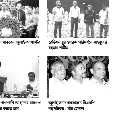
য়ে থাকবেন জুলাই-আগস্টের
রেডিসন ব্লুর হলরুম পরিদর্শনে মাহবুবের
রহমান শামীম
র পাশাপাশি তা হৃদয়ে ধারণ ও
জুলাই সনদ বাস্তবায়নে বিএনপি
লিত করতে হবে
বদ্ধপরিকর : মীর হেলাল