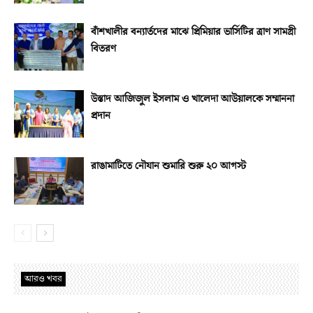
বাঁশখালীর বন্যার্তদের মাঝে প্রিমিয়ার ভার্সিটির ত্রাণ সামগ্রী
বিতরণ
উস্তাদ আজিজুল ইসলাম ও খালেদা আউয়ালকে সম্মাননা
প্রদান
রাঙামাটিতে নৌযান শুমারি শুরু ২০ আগস্ট
আরও খবর