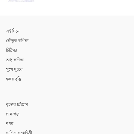
এই দিনে
কৌতুক কণিকা
চিঠিপত্র
তথ্য কণিকা
সুখে দুঃখে
হৃদয় বৃত্তি
বৃহত্তর চট্টগ্রাম
গ্রাম-গঞ্জ
নগর
সাহিত্য সাপ্তাহিকী