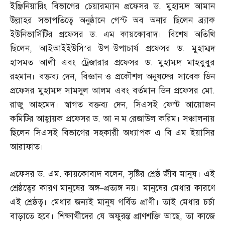
ইঞ্জিনিয়ারিং বিভাগের চেয়ারম্যান প্রফেসর ড
.
মুহাম্মদ আমান
উল্লাহর সভাপতিত্বে অনুষ্ঠানে গেস্ট অব অনার ছিলেন ব্র্যাক
ইউনিভার্সিটির প্রফেসর ড
.
এম কায়কোবাদ। বিশেষ অতিথি
ছিলেন
,
আইআইইউসি’র উপ
–
উপাচার্য প্রফেসর ড
.
মুহাম্মদ
হাসমত আলী এবং ট্রেজারার প্রফেসর ড
.
মুহাম্মদ মাহবুবুর
রহমান। বক্তব্য দেন
,
বিজ্ঞান ও প্রকৌশল অনুষদের সাবেক ডিন
প্রফেসর মুহাম্মদ সামসুল আলম এবং বর্তমান ডিন প্রফেসর মো
.
রাজু আহমেদ। স্বাগত বক্তব্য দেন
,
সিএসই ফেস্ট আয়োজন
কমিটির আহ্বায়ক প্রফেসর ড
.
আ ন ম রেজাউল করিম। সঞ্চালনায়
ছিলেন সিএসই বিভাগের সহকারী অধ্যাপক এ বি এম ইয়াসির
আরাফাত।
প্রফেসর ড
.
এম
.
কায়কোবাদ বলেন
,
সৃষ্টির শ্রেষ্ঠ জীব মানুষ। এই
শ্রেষ্ঠত্বের কারণ মানুষের অঙ্গ
–
প্রত্যঙ্গ নয়। মানুষের মেধার কারণে
এই শ্রেষ্ঠত্ব। মেধার জন্যই মানুষ গর্বিত প্রাণী। তাই মেধার চর্চা
বাড়াতে হবে। শিক্ষার্থীদের যে অফুরন্ত প্রাণশক্তি আছে
,
তা কাজে