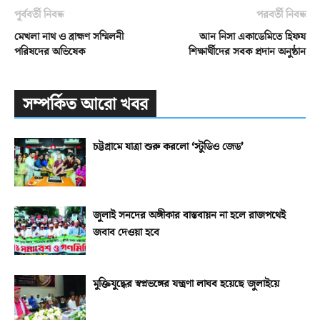
পূর্ববর্তী নিবন্ধ
পরবর্তী নিবন্ধ
মেখলা নাথ ও ব্রাহ্মণ সম্মিলনী
আন নিসা একাডেমিতে হিফয
পরিষদের অভিষেক
শিক্ষার্থীদের সবক প্রদান অনুষ্ঠান
সম্পর্কিত আরো খবর
চট্টগ্রামে যাত্রা শুরু করলো ‘স্টুডিও জেড’
জুলাই সনদের অঙ্গীকার বাস্তবায়ন না হলে রাজপথেই
জবাব দেওয়া হবে
মুক্তিযুদ্ধের স্বপ্নভঙ্গের যন্ত্রণা লাঘব হয়েছে জুলাইয়ে