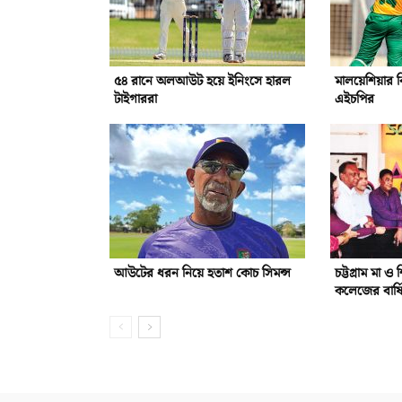
৫৪ রানে অলআউট হয়ে ইনিংসে হারল
মালয়েশিয়ার ব
টাইগাররা
এইচপির
আউটের ধরন নিয়ে হতাশ কোচ সিমন্স
চট্টগ্রাম মা 
কলেজের বার্ষি