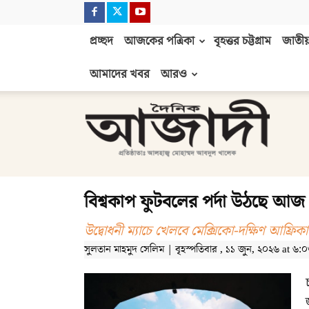
প্রচ্ছদ
আজকের পত্রিকা
বৃহত্তর চট্টগ্রাম
জাতীয়
আমাদের খবর
আরও
দৈনিক
আজাদী
বিশ্বকাপ ফুটবলের পর্দা উঠছে আজ
উদ্বোধনী ম্যাচে খেলবে মেক্সিকো-দক্ষিণ আফ্রিকা
সুলতান মাহমুদ সেলিম | বৃহস্পতিবার , ১১ জুন, ২০২৬ at ৬:০৩ প