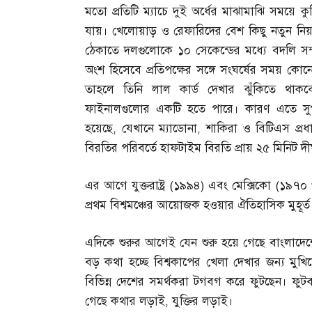
মতো প্রতিটি ম্যাচে দুই অর্ধের মাঝামাঝি সময়ে কু
যায়। খেলোয়াড় ও রেফারিদের বেশ কিছু নতুন নিয়ম
ঠেকাতে দলগুলোকে ১০ সেকেন্ডের মধ্যে বদলি সম্প
অংশ হিসেবে প্রতিপক্ষের সঙ্গে সংঘর্ষের সময় ক
তাহলে তিনি লাল কার্ড দেখার ঝুঁকিতে থাকব
ফাইনালগুলোর একটি হতে পারে। কারণ এতে স
হয়েছে
,
যেখানে ম্যাডোনা
,
শাকিরা ও বিটিএস প্র
বিরতির পরিবর্তে হাফটাইম বিরতি প্রায় ২৫ মিনিট দীর
এর আগে যুক্তরাষ্ট্র
(
১৯৯৪
)
এবং মেক্সিকো
(
১৯৭০
প্রথম বিশ্বমঞ্চের আয়োজক হওয়ার ঐতিহাসিক মুহূর্ত
এদিকে শুরুর আগেই যেন শুরু হয়ে গেছে বাংলাদেশে
বড় কথা হচ্ছে বিশ্বকাপের খেলা দেখার জন্য ম
বিভিন্ন দেশের সমর্থকরা টগবগ করে ফুটছেন। ফুটবলে
গেছে কথার লড়াই
,
যুক্তির লড়াই।