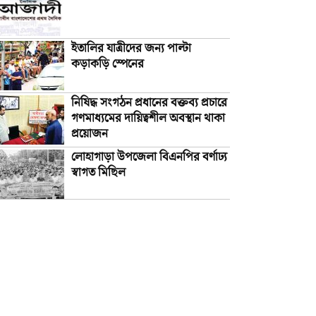
ইতালির যাত্রীদের জন্য পাল্টা
কড়াকড়ি স্পেনের
নিষিদ্ধ সংগঠন প্রধানের বক্তব্য প্রচারে
গণমাধ্যমের দায়িত্বশীল অবস্থান থাকা
প্রয়োজন
লোহাগাড়া উপজেলা বিএনপির বর্ণাঢ্য
স্বাগত মিছিল