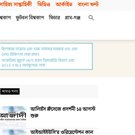
সাহিত্য সাপ্তাহিকী
ভিডিও
আর্কাইভ
বাংলা ফন্ট
শ্বকাপ
ফুটবল বিশ্বকাপ
ফিচার
গ্রাম-গঞ্জ
আরও খবর
আলিয়ঁস ফ্রঁসেজে প্রদর্শনী ১৪ আগস্ট
শুরু
আইআইইউসি’র ওরিয়েন্টেশন কাল