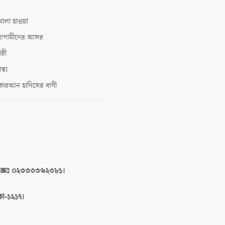
োলা হাওয়া
গামীদের আসর
ারী
াস্থ্য
োরআন হাদিসের বাণী
াক্সঃ ০২৩৩৩৩৬২৩৮১।
াকা-১২১৭।