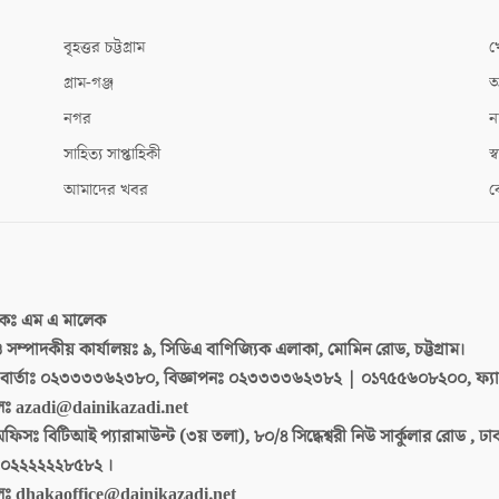
বৃহত্তর চট্টগ্রাম
খ
গ্রাম-গঞ্জ
আ
নগর
ন
সাহিত্য সাপ্তাহিকী
স্ব
আমাদের খবর
ক
দকঃ
এম এ মালেক
 ও সম্পাদকীয় কার্যালয়ঃ
৯, সিডিএ বাণিজ্যিক এলাকা, মোমিন রোড, চট্টগ্রাম।
ার্তাঃ
০২৩৩৩৩৬২৩৮০, বিজ্ঞাপনঃ ০২৩৩৩৩৬২৩৮২ | ০১৭৫৫৬০৮২০০, ফ্য
লঃ
azadi@dainikazadi.net
অফিসঃ
বিটিআই প্যারামাউন্ট (৩য় তলা), ৮০/৪ সিদ্ধেশ্বরী নিউ সার্কুলার রোড , ঢ
০২২২২২২৮৫৮২ ।
লঃ
dhakaoffice@dainikazadi.net