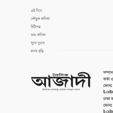
এই দিনে
কৌতুক কণিকা
চিঠিপত্র
তথ্য কণিকা
সুখে দুঃখে
হৃদয় বৃত্তি
সম্পা
বার্তা
ফোনঃ ব
ই-মেই
ঢাকা 
ফোনঃ
ই-মেই