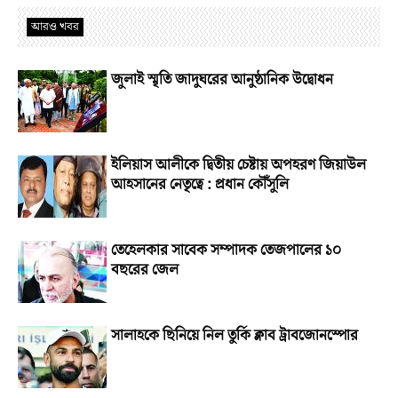
আরও খবর
জুলাই স্মৃতি জাদুঘরের আনুষ্ঠানিক উদ্বোধন
ইলিয়াস আলীকে দ্বিতীয় চেষ্টায় অপহরণ জিয়াউল
আহসানের নেতৃত্বে : প্রধান কৌঁসুলি
তেহেলকার সাবেক সম্পাদক তেজপালের ১০
বছরের জেল
সালাহকে ছিনিয়ে নিল তুর্কি ক্লাব ট্রাবজোনস্পোর