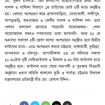
মো
.
নুরুল ইসলাম। তিন দিনব্যাপী প্রতিযোগিতার প্রথম দিনে
বালক ও বালিকা বিভাগে ১ম রাউন্ডের মোট ৬টি ম্যাচ অনুষ্ঠিত
হয়। খেলায় অংশগ্রহণ করে ব্রাহ্মণবাড়িয়া
,
নোয়াখালী
,
লক্ষীপুর
,
খাগড়াছড়ি
,
কঙবাজার ও ফেনীর বালক ও বালিকা দল। তবে
খেলার ফলাফল জানাতে পারেননি আয়োজকরা। খেলা
আয়োজনের খবরও গণমাধ্যমে তারা জানাননি। আজ ২২ মে
শুক্রবার সকালে ৫টি জেলা দলের অংশগ্রহনে অনুষ্ঠিত হবে দ্বিতীয়
রাউন্ডের ম্যাচ। এতে অংশগ্রহন করবে চট্টগ্রাম
,
রাঙ্গামাটি
,
কুমিল্লা
,
বান্দরবান ও চাঁদপুর। আগামীকাল ২৩ মে শনিবার সকাল
১০
.
৩০টায় দুটি সেমিফাইনাল ও বিকাল ৩
.
৩০ টায় ফাইনাল ম্যাচ
অনুষ্ঠিত হবে। ফাইনাল ম্যাচ শেষে সমাপনী ও পুরস্কার বিতরণী
অনুষ্ঠানে প্রধান অতিথি থাকবেন ভুমি ও পার্বত্য চট্টগ্রাম বিষয়ক
মন্ত্রণালয়ের প্রতিমন্ত্রী মীর মো
.
হেলাল উদ্দিন।