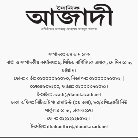
সম্পাদকঃ
এম এ মালেক
বার্তা ও সম্পাদকীয় কার্যালয়ঃ
৯, সিডিএ বাণিজ্যিক এলাকা, মোমিন রোড,
চট্টগ্রাম।
ফোনঃ বার্তাঃ
০২৩৩৩৩৬২৩৮০, বিজ্ঞাপনঃ ০২৩৩৩৩৬২৩৮২ |
০১৭৫৫৬০৮২০০, ফ্যাক্সঃ ০২৩৩৩৩৬২৩৮১।
ই-মেইলঃ
azadi@dainikazadi.net
ঢাকা অফিসঃ
বিটিআই প্যারামাউন্ট (৩য় তলা), ৮০/৪ সিদ্ধেশ্বরী নিউ
সার্কুলার রোড , ঢাকা-১২১৭।
ফোনঃ
০২২২২২২৮৫৮২ ।
ই-মেইলঃ
dhakaoffice@dainikazadi.net