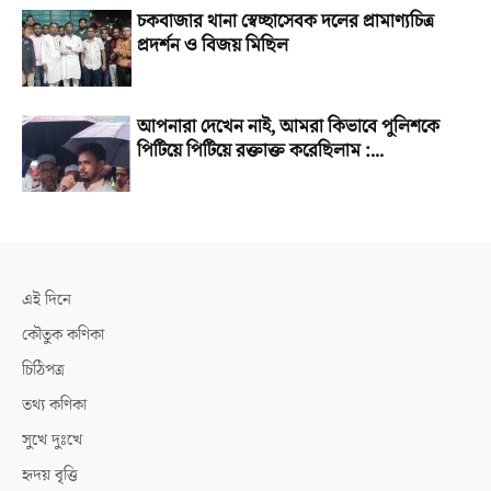
চকবাজার থানা স্বেচ্ছাসেবক দলের প্রামাণ্যচিত্র
প্রদর্শন ও বিজয় মিছিল
আপনারা দেখেন নাই, আমরা কিভাবে পুলিশকে
পিটিয়ে পিটিয়ে রক্তাক্ত করেছিলাম :...
এই দিনে
কৌতুক কণিকা
চিঠিপত্র
তথ্য কণিকা
সুখে দুঃখে
হৃদয় বৃত্তি