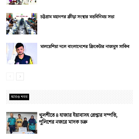
চট্টগ্রাম মহানগর ক্রীড়া সংস্থার মতবিনিময় সভা
মালয়েশিয়া দলে বাংলাদেশের ক্রিকেটার নাজমুস সাকিব
আরও খবর
খুলশীতে ৪ হাজার ইয়াবাসহ গ্রেপ্তার দম্পতি,
পুলিশের নজরে মাদক চক্র