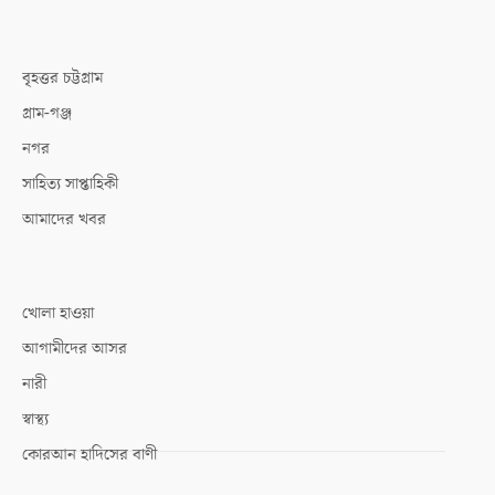
বৃহত্তর চট্টগ্রাম
গ্রাম-গঞ্জ
নগর
সাহিত্য সাপ্তাহিকী
আমাদের খবর
খোলা হাওয়া
আগামীদের আসর
নারী
স্বাস্থ্য
কোরআন হাদিসের বাণী