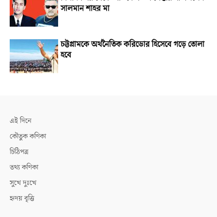
সালমান শাহর মা
চট্টগ্রামকে অর্থনৈতিক করিডোর হিসেবে গড়ে তোলা
হবে
এই দিনে
কৌতুক কণিকা
চিঠিপত্র
তথ্য কণিকা
সুখে দুঃখে
হৃদয় বৃত্তি