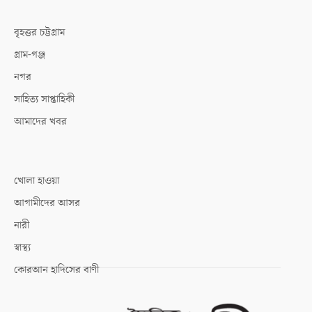
বৃহত্তর চট্টগ্রাম
গ্রাম-গঞ্জ
নগর
সাহিত্য সাপ্তাহিকী
আমাদের খবর
খোলা হাওয়া
আগামীদের আসর
নারী
স্বাস্থ্য
কোরআন হাদিসের বাণী