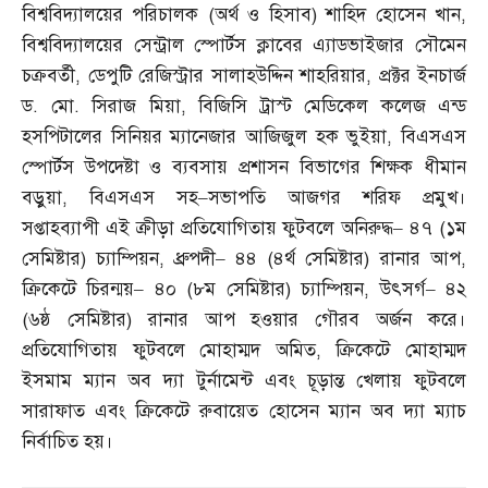
বিশ্ববিদ্যালয়ের পরিচালক
(
অর্থ ও হিসাব
)
শাহিদ হোসেন খান
,
বিশ্ববিদ্যালয়ের সেন্ট্রাল স্পোর্টস ক্লাবের এ্যাডভাইজার সৌমেন
চক্রবর্তী
,
ডেপুটি রেজিস্ট্রার সালাহউদ্দিন শাহরিয়ার
,
প্রক্টর ইনচার্জ
ড
.
মো
.
সিরাজ মিয়া
,
বিজিসি ট্রাস্ট মেডিকেল কলেজ এন্ড
হসপিটালের সিনিয়র ম্যানেজার আজিজুল হক ভুইয়া
,
বিএসএস
স্পোর্টস উপদেষ্টা ও ব্যবসায় প্রশাসন বিভাগের শিক্ষক ধীমান
বড়ুয়া
,
বিএসএস সহ
–
সভাপতি আজগর শরিফ প্রমুখ।
সপ্তাহব্যাপী এই ক্রীড়া প্রতিযোগিতায় ফুটবলে অনিরুদ্ধ
–
৪৭
(
১ম
সেমিষ্টার
)
চ্যাম্পিয়ন
,
ধ্রুপদী
–
৪৪
(
৪র্থ সেমিষ্টার
)
রানার আপ
,
ক্রিকেটে চিরন্ময়
–
৪০
(
৮ম সেমিষ্টার
)
চ্যাম্পিয়ন
,
উৎসর্গ
–
৪২
(
৬ষ্ঠ সেমিষ্টার
)
রানার আপ হওয়ার গৌরব অর্জন করে।
প্রতিযোগিতায় ফুটবলে মোহাম্মদ অমিত
,
ক্রিকেটে মোহাম্মদ
ইসমাম ম্যান অব দ্যা টুর্নামেন্ট এবং চূড়ান্ত খেলায় ফুটবলে
সারাফাত এবং ক্রিকেটে রুবায়েত হোসেন ম্যান অব দ্যা ম্যাচ
নির্বাচিত হয়।