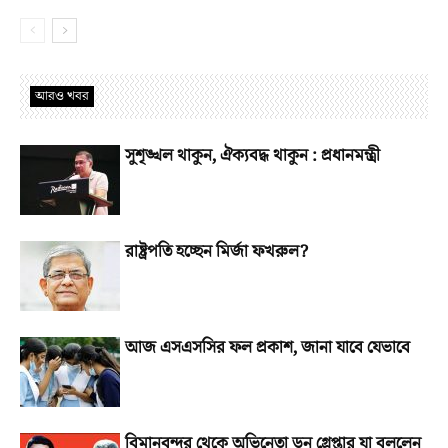
আরও খবর
সুশৃঙ্খল থাকুন, ঐক্যবদ্ধ থাকুন : প্রধানমন্ত্রী
রাষ্ট্রপতি হচ্ছেন মির্জা ফখরুল?
আজ এসএসসির ফল প্রকাশ, জানা যাবে যেভাবে
বিমানবন্দর থেকে অভিনেতা ডন গ্রেপ্তার যা বললেন