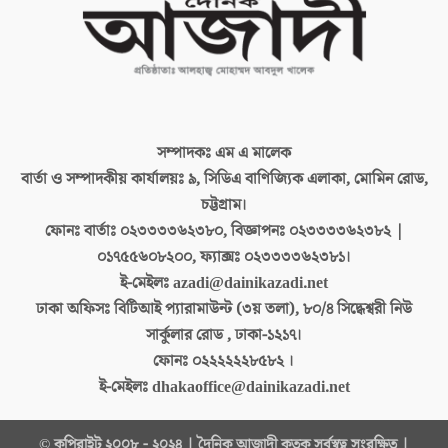
সম্পাদকঃ
এম এ মালেক
বার্তা ও সম্পাদকীয় কার্যালয়ঃ
৯, সিডিএ বাণিজ্যিক এলাকা, মোমিন রোড,
চট্টগ্রাম।
ফোনঃ বার্তাঃ
০২৩৩৩৩৬২৩৮০, বিজ্ঞাপনঃ ০২৩৩৩৩৬২৩৮২ |
০১৭৫৫৬০৮২০০, ফ্যাক্সঃ ০২৩৩৩৩৬২৩৮১।
ই-মেইলঃ
azadi@dainikazadi.net
ঢাকা অফিসঃ
বিটিআই প্যারামাউন্ট (৩য় তলা), ৮০/৪ সিদ্ধেশ্বরী নিউ
সার্কুলার রোড , ঢাকা-১২১৭।
ফোনঃ
০২২২২২২৮৫৮২ ।
ই-মেইলঃ
dhakaoffice@dainikazadi.net
© কপিরাইট ২০০৮ - ২০২৪ | দৈনিক আজাদী কতৃক সর্বস্বত্ব সংরক্ষিত |