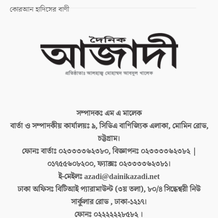
কোরআন হাদিসের বাণী
সম্পাদকঃ
এম এ মালেক
বার্তা ও সম্পাদকীয় কার্যালয়ঃ
৯, সিডিএ বাণিজ্যিক এলাকা, মোমিন রোড,
চট্টগ্রাম।
ফোনঃ বার্তাঃ
০২৩৩৩৩৬২৩৮০, বিজ্ঞাপনঃ ০২৩৩৩৩৬২৩৮২ |
০১৭৫৫৬০৮২০০, ফ্যাক্সঃ ০২৩৩৩৩৬২৩৮১।
ই-মেইলঃ
azadi@dainikazadi.net
ঢাকা অফিসঃ
বিটিআই প্যারামাউন্ট (৩য় তলা), ৮০/৪ সিদ্ধেশ্বরী নিউ
সার্কুলার রোড , ঢাকা-১২১৭।
ফোনঃ
০২২২২২২৮৫৮২ ।