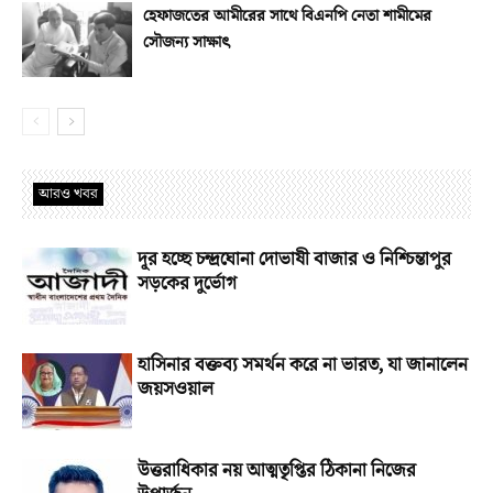
হেফাজতের আমীরের সাথে বিএনপি নেতা শামীমের
সৌজন্য সাক্ষাৎ
আরও খবর
দূর হচ্ছে চন্দ্রঘোনা দোভাষী বাজার ও নিশ্চিন্তাপুর
সড়কের দুর্ভোগ
হাসিনার বক্তব্য সমর্থন করে না ভারত, যা জানালেন
জয়সওয়াল
উত্তরাধিকার নয় আত্মতৃপ্তির ঠিকানা নিজের