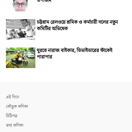
উপার্জন
চট্টগ্রাম রেলওয়ে শ্রমিক ও কর্মচারী দলের নতুন
কমিটির অভিষেক
ঘুরতে নারাজ বাইকার, ডিভাইডারের ফাঁকেই
পারাপার
এই দিনে
কৌতুক কণিকা
চিঠিপত্র
তথ্য কণিকা