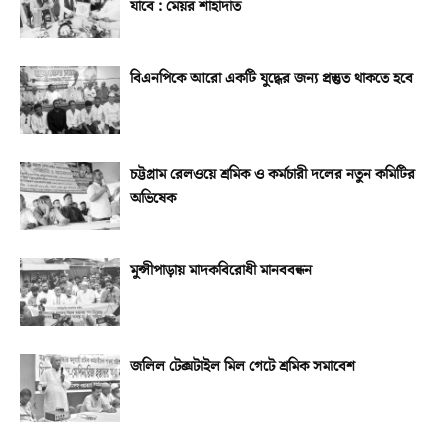
যাবে : মেয়র শাহাদাত
বিএনপিকে আরো একটি যুদ্ধের জন্য প্রস্তুত থাকতে হবে
চট্টগ্রাম রেলওয়ে শ্রমিক ও কর্মচারী দলের নতুন কমিটির
অভিষেক
মুন্সীপাড়ায় মাদকবিরোধী মানববন্ধন
জলিল টেক্সটাইল মিল গেটে শ্রমিক সমাবেশ