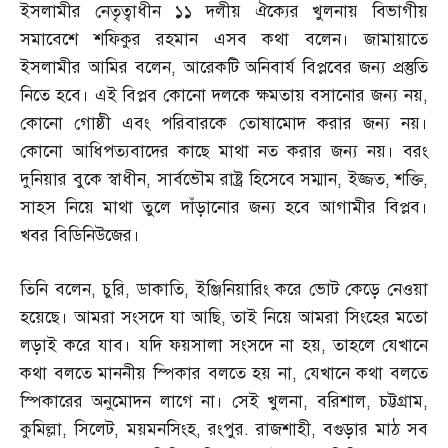
ইসলামীর নেতৃত্বাধীন ১১ দলীয় ঐক্যের খুলনায় বিভাগীয়
সমাবেশে শফিকুর রহমান এসব কথা বলেন। জামায়াতে
ইসলামীর আমির বলেন
,
আরেকটি অনিবার্য বিপ্লবের জন্য প্রস্তুতি
নিতে হবে। এই বিপ্লব কোনো দলকে ক্ষমতায় বসানোর জন্য নয়
,
কোনো গোষ্ঠী এবং পরিবারকে তোষামোদ করার জন্য নয়।
কোনো আধিপত্যবাদের কাছে মাথা নত করার জন্য নয়। বরং
দুনিয়ার বুকে স্বাধীন
,
সার্বভৌম রাষ্ট্র হিসেবে সম্মান
,
ইজ্জত
,
শক্তি
,
সাহস নিয়ে মাথা তুলে দাঁড়ানোর জন্য হবে আগামীর বিপ্লব।
খবর বিডিনিউজের।
তিনি বলেন
,
চুরি
,
ডাকাতি
,
ইঞ্জিনিয়ারিং করে ভোট কেড়ে নেওয়া
হয়েছে। আমরা সংসদে যা আছি
,
তাই নিয়ে আমরা সিংহের মতো
লড়াই করে যাব। যদি ফয়সালা সংসদে না হয়
,
তাহলে যেখানে
কথা বলতে মাননীয় স্পিকার বলতে হয় না
,
যেখানে কথা বলতে
স্পিকারের অনুমোদন লাগে না। সেই খুলনা
,
বরিশাল
,
চট্টগ্রাম
,
কুমিল্লা
,
সিলেট
,
ময়মনসিংহ
,
রংপুর
.
রাজশাহী
,
বগুড়ার মাঠ সব