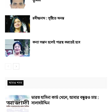
ভূমিকা
রবীন্দ্রনাথ : সৃষ্টিতে অনন্ত
কন্যা সন্তান হলেই পাত্রস্থ করতেই হবে
আরও খবর
ভারত হাসিনা কার্ড খেলে, আবার বন্ধুত্বও চায় :
সালাহউদ্দিন