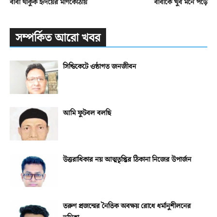
বাবা থাকুক হৃদয়ের মণিকোঠায়
বাবাকে খুব মনে পড়ে
সম্পর্কিত আরো খবর
সিন্ডিকেটে ওষ্ঠাগত জনজীবন
আমি ফুটবল বলছি
উত্তরাধিকার নয় আত্মতৃপ্তির ঠিকানা নিজের উপার্জন
তরুণ প্রজন্মের নৈতিক অবক্ষয় রোধে ধর্মানুশীলনের