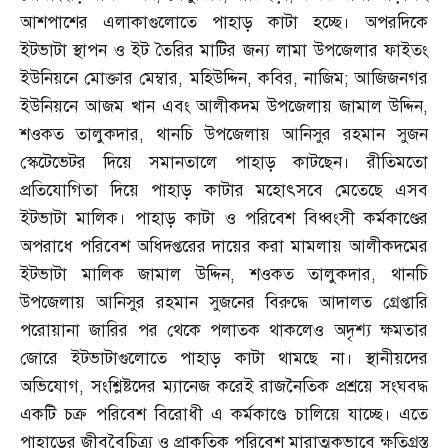
আশপাশের এলাকাগুলোতে পাহাড় কাটা হচ্ছে। অপরদিকে
ইটভাটা স্থাপন ও ইট তৈরির মাটির জন্য লামা উপজেলার ফাইতং
ইউনিয়নে মোক্তার মেম্বার
,
মহিউদ্দিন
,
কবির
,
নাজিম
;
আজিজনগর
ইউনিয়নে আজম খান এবং আলীকদম উপজেলায় জামাল উদ্দিন
,
শওকত তালুকদার
,
থানচি উপজেলায় আনিসুর রহমান সুজন
স্কেটেভেটর দিয়ে সমানতালে পাহাড় কাটছেন। রীতিমতো
প্রতিযোগিতা দিয়ে পাহাড় কাটার মহোৎসবে মেতেছে এসব
ইটভাটা মালিক। পাহাড় কাটা ও পরিবেশ বিধ্বংসী কর্মকাণ্ডের
অপরাধে পরিবেশ অধিদপ্তরের দায়ের করা মামলায় আলীকদমের
ইটভাটা মালিক জামাল উদ্দিন
,
শওকত তালুকদার
,
থানচি
উপজেলায় আনিসুর রহমান সুজনের বিরুদ্ধে আদালত গ্রেপ্তারি
পরোয়ানা জারির পর থেকে পলাতক থাকলেও অদৃশ্য ক্ষমতার
জোরে ইটভাটাগুলোতে পাহাড় কাটা থামছে না। স্থানীয়দের
অভিযোগ
,
সংশ্লিষ্টদের ম্যানেজ করেই রাজনৈতিক প্রশ্রয়ে সংঘবদ্ধ
একটি চক্র পরিবেশ বিরোধী এ কর্মকাণ্ডে চালিয়ে যাচ্ছে। এতে
পাহাড়ের জীববৈচিত্র্য ও প্রাকৃতিক পরিবেশ মারাত্মকভাবে ক্ষতিগ্রস্ত