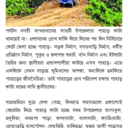
পর্যটন নগরী বান্দরবানের সাতটি উপজেলায় পাহাড় কাটা
থামছেই না। প্রশাসনের চোখ ফাঁকি দিয়ে দিনের পর দিন নির্বিচারে
কেটে ফেলা হচ্ছে পাহাড়। সড়ক নির্মাণ
,
বসতবাড়ি নির্মাণ
,
ধর্মীয়
প্রতিষ্ঠান নির্মাণ
,
পুকুর ও জলাশয় ভরাট
,
বাঁধ নির্মাণ এবং ইটভাটা
তৈরির জন্য স্থানীয়রা প্রভাবশালীরা কাটছে এসব পাহাড়। এতে
একদিকে যেমন বাড়ছে ভূমিধসের আশঙ্কা
,
অন্যদিকে হুমকিতে
পাহাড়ের জীববৈচিত্র্য। তাই পাহাড়ের প্রাণ পরিবেশ রক্ষায় পাহাড়
কাটা বন্ধের দাবি স্থানীয়দের।
সরেজমিনে ঘুরে দেখা গেছে
,
দিনরাত সমানতালে প্রকাশ্যেই
স্কেভেটর দিয়ে পাহাড় কাটা হচ্ছে সদর উপজেলার ভাগ্যকুল
,
হলুদিয়া
,
বনরূপা পাড়া
,
কালাঘাটা
,
বালাঘাটা
,
ক্যাচিংঘাটা
,
রোয়াংছড়ি বাসস্টেশন
,
লেমুঝিরি
,
বাকিছড়া
,
ফজর আলী পাড়াসহ