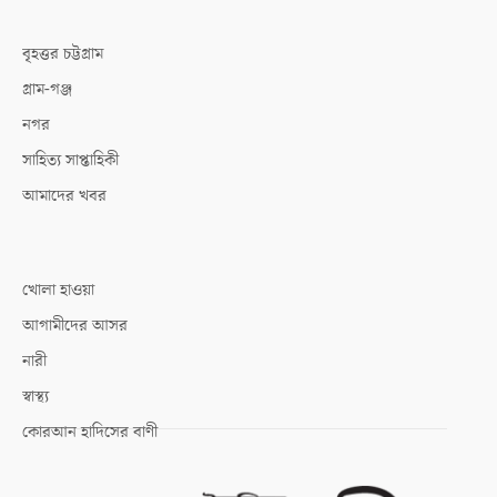
বৃহত্তর চট্টগ্রাম
গ্রাম-গঞ্জ
নগর
সাহিত্য সাপ্তাহিকী
আমাদের খবর
খোলা হাওয়া
আগামীদের আসর
নারী
স্বাস্থ্য
কোরআন হাদিসের বাণী