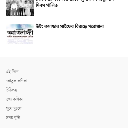
দিবস পালিত
উইং কমান্ডার সাইফের বিরুদ্ধে পরোয়ানা
এই দিনে
কৌতুক কণিকা
চিঠিপত্র
তথ্য কণিকা
সুখে দুঃখে
হৃদয় বৃত্তি