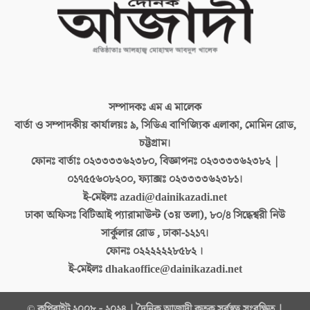
সম্পাদকঃ
এম এ মালেক
বার্তা ও সম্পাদকীয় কার্যালয়ঃ
৯, সিডিএ বাণিজ্যিক এলাকা, মোমিন রোড,
চট্টগ্রাম।
ফোনঃ বার্তাঃ
০২৩৩৩৩৬২৩৮০, বিজ্ঞাপনঃ ০২৩৩৩৩৬২৩৮২ |
০১৭৫৫৬০৮২০০, ফ্যাক্সঃ ০২৩৩৩৩৬২৩৮১।
ই-মেইলঃ
azadi@dainikazadi.net
ঢাকা অফিসঃ
বিটিআই প্যারামাউন্ট (৩য় তলা), ৮০/৪ সিদ্ধেশ্বরী নিউ
সার্কুলার রোড , ঢাকা-১২১৭।
ফোনঃ
০২২২২২২৮৫৮২ ।
ই-মেইলঃ
dhakaoffice@dainikazadi.net
© কপিরাইট ২০০৮ - ২০২৪ | দৈনিক আজাদী কতৃক সর্বস্বত্ব সংরক্ষিত |