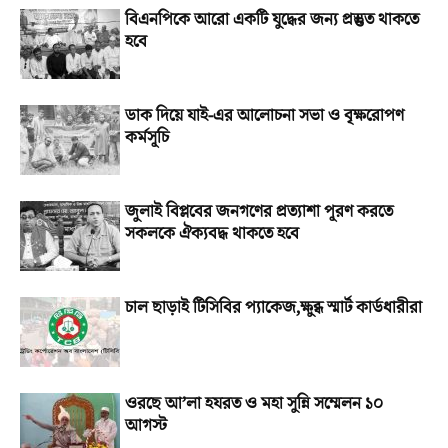
বিএনপিকে আরো একটি যুদ্ধের জন্য প্রস্তুত থাকতে
হবে
ডাক দিয়ে যাই-এর আলোচনা সভা ও বৃক্ষরোপণ
কর্মসূচি
জুলাই বিপ্লবের জনগণের প্রত্যাশা পূরণ করতে
সকলকে ঐক্যবদ্ধ থাকতে হবে
চাল ছাড়াই টিসিবির প্যাকেজ,ক্ষুব্ধ স্মার্ট কার্ডধারীরা
ওরছে আ’লা হযরত ও মহা সুন্নি সম্মেলন ১০
আগস্ট