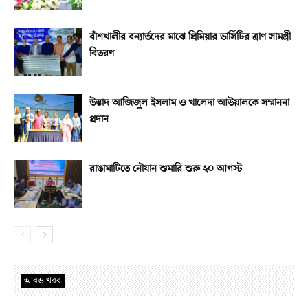
বাঁশখালীর বন্যার্তদের মাঝে প্রিমিয়ার ভার্সিটির ত্রাণ সামগ্রী
বিতরণ
উস্তাদ আজিজুল ইসলাম ও খালেদা আউয়ালকে সম্মাননা
প্রদান
রাঙামাটিতে নৌযান শুমারি শুরু ২০ আগস্ট
আরও খবর