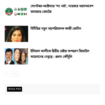
সেপ্টেম্বর-অক্টোবরে ‘লং মার্চ’, নভেম্বরে মহাসমাবেশ
জামায়াত জোটের
বিটিভির নতুন মহাপরিচালক কাজী জেসিন
ইলিয়াস আলীকে দ্বিতীয় চেষ্টায় অপহরণ জিয়াউল
আহসানের নেতৃত্বে : প্রধান কৌঁসুলি
আরও খবর