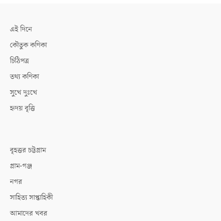
এই দিনে
কৌতুক কণিকা
চিঠিপত্র
তথ্য কণিকা
সুখে দুঃখে
হৃদয় বৃত্তি
বৃহত্তর চট্টগ্রাম
গ্রাম-গঞ্জ
নগর
সাহিত্য সাপ্তাহিকী
আমাদের খবর