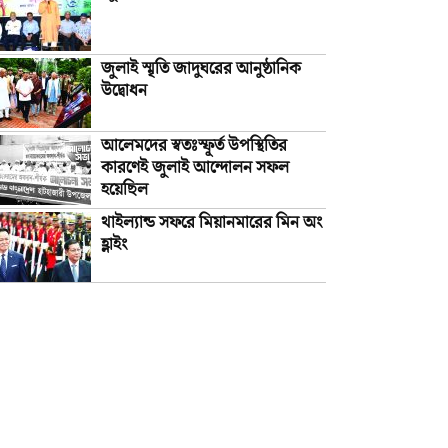
জুলাই স্মৃতি জাদুঘরের আনুষ্ঠানিক
উদ্বোধন
আলেমদের স্বতঃস্ফূর্ত উপস্থিতির
কারণেই জুলাই আন্দোলন সফল
হয়েছিল
থাইল্যান্ড সফরে মিয়ানমারের মিন অং
হ্লাইং