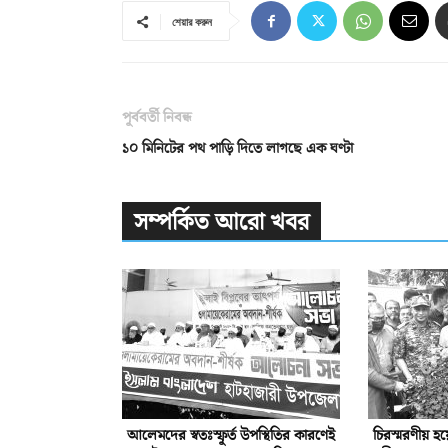
শেয়ার করুন
পূর্ববর্তী নিবন্ধ
১০ মিনিটের পথ পাড়ি দিতে লাগছে এক ঘণ্টা
সম্পর্কিত আরো খবর
আলেমদের স্বতঃস্ফূর্ত উপস্থিতির কারণেই
চিরস্মরণীয় হ