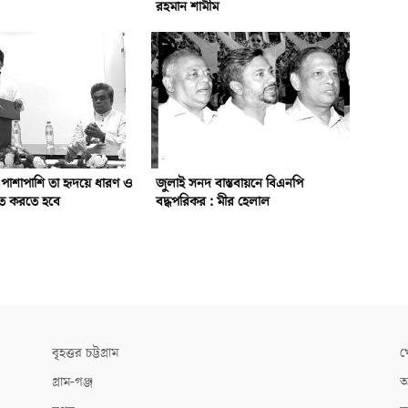
রহমান শামীম
র পাশাপাশি তা হৃদয়ে ধারণ ও
জুলাই সনদ বাস্তবায়নে বিএনপি
লিত করতে হবে
বদ্ধপরিকর : মীর হেলাল
বৃহত্তর চট্টগ্রাম
খ
গ্রাম-গঞ্জ
আ