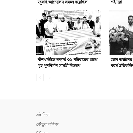
জুলাই আন্দোলন সফল হয়েছিল
শহীদরা
বাঁশখালীতে বন্যার্ত ৩২ পরিবারের মাঝে
জ্ঞান অর্জনে
গৃহ পুননির্মাণ সামগ্রী বিতরণ
কর্মে প্রতিফ
এই দিনে
কৌতুক কণিকা