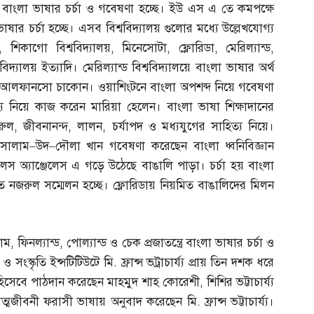
ভাবে বাংলা ভাষার চর্চা ও গবেষণা হচ্ছে। ইউ এস এ তে কমপক্ষে
াষার চর্চা হচ্ছে। এসব বিশ্ববিদ্যালয় গুলোর মধ্যে উল্লেখযোগ্য
,
শিকাগো বিশ্ববিদ্যালয়
,
মিনেসোটা
,
ফ্লোরিডা
,
মেরিল্যান্ড
,
্ববিদ্যালয় ইত্যাদি। মেরিল্যান্ড বিশ্ববিদ্যালয়ে বাংলা ভাষার অর্থ
স্টিন আলফানসো চাকোন। ওয়াশিংটনে বাংলা অপশব্দ নিয়ে গবেষণা
 নিয়ে কাজ করেন মারিয়া হেলেন। বাংলা ভাষা শিক্ষাদানের
রুল
,
জীবনানন্দ
,
লালন
,
চর্যাপদ ও মধ্যযুগের সাহিত্য নিয়ে।
ক সালাম
–
উদ
–
দৌলা খান গবেষণা করেছেন বাংলা ধ্বনিবিজ্ঞান
স অ্যাঞ্জেলেস এ গড়ে উঠেছে বাঙালি পাড়া। চর্চা হয় বাংলা
ত নজরুল সম্মেলন হচ্ছে। ফ্লোরিডায় নিয়মিত বাঙালিদের মিলন
াম
,
ফিনল্যান্ড
,
পোল্যান্ড ও চেক প্রজাতন্ত্রে বাংলা ভাষার চর্চা ও
 ও সংস্কৃতি ইন্সটিটিউটে মি
.
ফ্রান্স ভট্রাচার্য্য প্রায় তিন দশক ধরে
ষক হিসেবে পাঠদান করেছেন মাহমুদ শাহ কোরেশী
,
শিশির ভট্টাচার্য্য
ত আত্মজীবনী ফরাসী ভাষায় অনুবাদ করেছেন মি
.
ফ্রান্স ভট্টাচার্য্য।