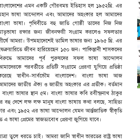
বাংলাদেশের এমন একটি গৌরবময় ইতিহাস হল ১৯৫২খ্রি
.
এর
মহান ভাষা আন্দোলন এবং আমাদের অহংকার হল আমাদের
বাংলা ভাষা। পৃথিবীতে বহু জাতি গোষ্ঠী তাদের নিজ নিজ
মাতৃভাষা রক্ষার জন্য জীবনক্ষয়ী সংগ্রাম করলেও সফলতার
শীর্ষে আমরা। উপমহাদেশেই তামিল ভাষার জন্য ১৯৬৫ খ্রি
.
এর
ফেব্রুয়ারিতে জীবন হারিয়েছেন ১৫০ জন। পাকিস্তানী শাসকদের
বিরুদ্ধে আমাদের পূর্ব পুরুষদের সফল ভাষা আন্দোলন
আমাদেরকে পরবর্তীতে প্রতিটি সংগ্রামে প্রেরণা যুগিয়ে প্রতিষ্ঠা
করেছে স্বাধীন
–
সার্বভৌম বাংলাদেশ। বাংলা ভাষা আজ
আমাদের জাতীয় ঐক্য ও জাতীয় অহংকার এর প্রতীক। বর্তমান
বাংলা ভাষার স্থান ৫ম। বাংলা ভাষার কবি রবীন্দ্রনাথ ঠাকুর
 বহু দেশে লক্ষ লক্ষ মানুষ বাংলা ভাষায় কথা বলছে
,
সাহিত্য
 এবং ১৯৫২ এর ভাষা আন্দোলন যেমন আর্ন্তজাতিক স্বীকৃতি
 এ ভাষা প্রেমের স্বাজত্যবোধ প্রেরণা জুগিয়ে যাবে।
রা তুলে ধরতে চাই। আমরা জানি স্বাধীন ভারতের রাষ্ট্র ভাষা