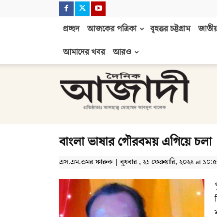
প্রচ্ছদ
আজকের পত্রিকা
বৃহত্তর চট্টগ্রাম
জাতীয়
আমাদের খবর
আরও
দৈনিক
আজাদী
বাংলা ভাষার গৌরবময় এগিয়ে চলা
এস.এম.ওমর ফারুক | বুধবার , ২১ ফেব্রুয়ারি, ২০২৪ at ১০:৫১ পূ