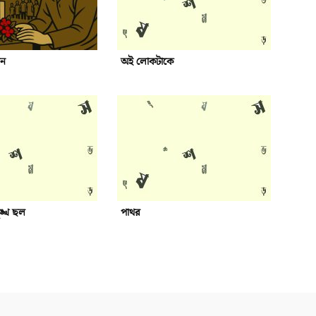
ধন
অই লোকটাকে
ুঙ্খ ছল
পাথর