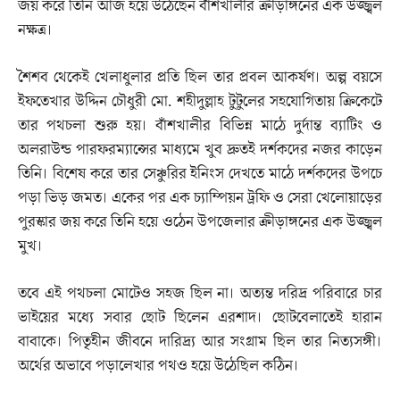
জয় করে তিনি আজ হয়ে উঠেছেন বাঁশখালীর ক্রীড়াঙ্গনের এক উজ্জ্বল
নক্ষত্র।
শৈশব থেকেই খেলাধুলার প্রতি ছিল তার প্রবল আকর্ষণ। অল্প বয়সে
ইফতেখার উদ্দিন চৌধুরী মো. শহীদুল্লাহ টুটুলের সহযোগিতায় ক্রিকেটে
তার পথচলা শুরু হয়। বাঁশখালীর বিভিন্ন মাঠে দুর্দান্ত ব্যাটিং ও
অলরাউন্ড পারফরম্যান্সের মাধ্যমে খুব দ্রুতই দর্শকদের নজর কাড়েন
তিনি। বিশেষ করে তার সেঞ্চুরির ইনিংস দেখতে মাঠে দর্শকদের উপচে
পড়া ভিড় জমত। একের পর এক চ্যাম্পিয়ন ট্রফি ও সেরা খেলোয়াড়ের
পুরস্কার জয় করে তিনি হয়ে ওঠেন উপজেলার ক্রীড়াঙ্গনের এক উজ্জ্বল
মুখ।
তবে এই পথচলা মোটেও সহজ ছিল না। অত্যন্ত দরিদ্র পরিবারে চার
ভাইয়ের মধ্যে সবার ছোট ছিলেন এরশাদ। ছোটবেলাতেই হারান
বাবাকে। পিতৃহীন জীবনে দারিদ্র্য আর সংগ্রাম ছিল তার নিত্যসঙ্গী।
অর্থের অভাবে পড়ালেখার পথও হয়ে উঠেছিল কঠিন।