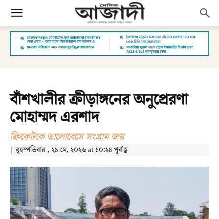
বাঁশখালীর ক্রীড়াঙ্গনের অনুপ্রেরণা
মোহাম্মদ এরশাদ
ক্রিকেটকে ভালোবেসে সংগ্রাম জয়
| বৃহস্পতিবার , ২১ মে, ২০২৬ at ১০:২৪ পূর্বাহ্ণ