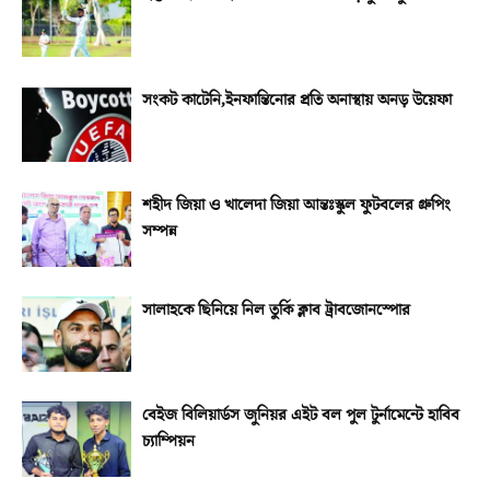
সংকট কাটেনি,ইনফান্তিনোর প্রতি অনাস্থায় অনড় উয়েফা
শহীদ জিয়া ও খালেদা জিয়া আন্তঃস্কুল ফুটবলের গ্রুপিং
সম্পন্ন
সালাহকে ছিনিয়ে নিল তুর্কি ক্লাব ট্রাবজোনস্পোর
বেইজ বিলিয়ার্ডস জুনিয়র এইট বল পুল টুর্নামেন্টে হাবিব
চ্যাম্পিয়ন