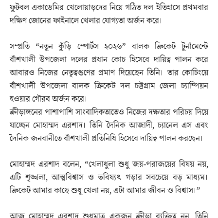
ফুটবল একাডেমির খেলোয়াড়দের নিয়ে গঠিত দল ইতিহাসে প্রথমবার
দক্ষিণ জোনের ফাইনালে খেলার যোগ্যতা অর্জন করে।
সম্প্রতি “নতুন কুঁড়ি স্পোর্টস ২০২৬” বালক ক্রিকেট টুর্নামেন্টে
বাঁশখালী উপজেলা দলের প্রধান কোচ হিসেবে দায়িত্ব পালন করে
আবারও নিজের নেতৃত্বগুণের প্রমাণ দিয়েছেন তিনি। তার কোচিংয়ে
বাঁশখালী উপজেলা বালক ক্রিকেট দল চট্টগ্রাম জেলা চ্যাম্পিয়ন
হওয়ার গৌরব অর্জন করে।
ক্রীড়াঙ্গনের পাশাপাশি সাংবাদিকতাতেও নিজের দক্ষতার পরিচয় দিয়ে
যাচ্ছেন মোহাম্মদ এরশাদ। তিনি দৈনিক আজাদী, চ্যানেল এস এবং
দৈনিক জনবানীতে বাঁশখালী প্রতিনিধি হিসেবে দায়িত্ব পালন করছেন।
মোহাম্মদ এরশাদ বলেন, “খেলাধুলা শুধু জয়-পরাজয়ের বিষয় নয়,
এটি শৃঙ্খলা, আত্মবিশ্বাস ও ভবিষ্যৎ গড়ার সবচেয়ে বড় মাধ্যম।
ক্রিকেট আমার কাছে শুধু খেলা নয়, এটা আমার জীবন ও বিশ্বাস।”
আজ মোহাম্মদ এরশাদ শুধুমাত্র একজন ক্রীড়া ব্যক্তিত্ব নন, তিনি