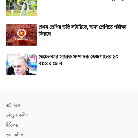
প্রথম শ্রেণির ভর্তি লটারিতে, অন্য শ্রেণিতে পরীক্ষা
ফিরছে
তেহেলকার সাবেক সম্পাদক তেজপালের ১০
বছরের জেল
এই দিনে
কৌতুক কণিকা
চিঠিপত্র
তথ্য কণিকা