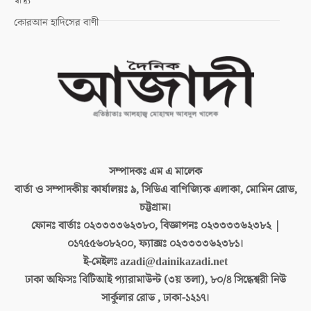
স্বাস্থ্য
কোরআন হাদিসের বাণী
সম্পাদকঃ
এম এ মালেক
বার্তা ও সম্পাদকীয় কার্যালয়ঃ
৯, সিডিএ বাণিজ্যিক এলাকা, মোমিন রোড,
চট্টগ্রাম।
ফোনঃ বার্তাঃ
০২৩৩৩৩৬২৩৮০, বিজ্ঞাপনঃ ০২৩৩৩৩৬২৩৮২ |
০১৭৫৫৬০৮২০০, ফ্যাক্সঃ ০২৩৩৩৩৬২৩৮১।
ই-মেইলঃ
azadi@dainikazadi.net
ঢাকা অফিসঃ
বিটিআই প্যারামাউন্ট (৩য় তলা), ৮০/৪ সিদ্ধেশ্বরী নিউ
সার্কুলার রোড , ঢাকা-১২১৭।