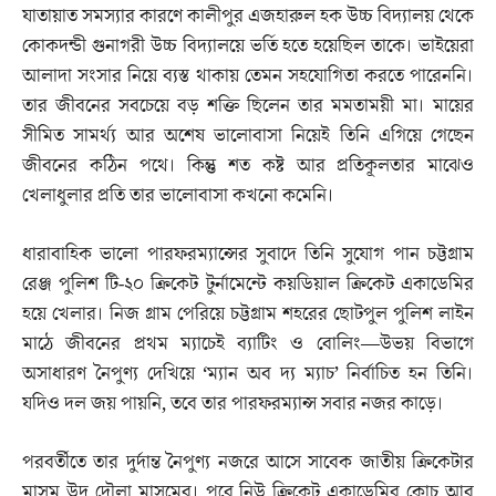
যাতায়াত সমস্যার কারণে কালীপুর এজহারুল হক উচ্চ বিদ্যালয় থেকে
কোকদন্ডী গুনাগরী উচ্চ বিদ্যালয়ে ভর্তি হতে হয়েছিল তাকে। ভাইয়েরা
আলাদা সংসার নিয়ে ব্যস্ত থাকায় তেমন সহযোগিতা করতে পারেননি।
তার জীবনের সবচেয়ে বড় শক্তি ছিলেন তার মমতাময়ী মা। মায়ের
সীমিত সামর্থ্য আর অশেষ ভালোবাসা নিয়েই তিনি এগিয়ে গেছেন
জীবনের কঠিন পথে। কিন্তু শত কষ্ট আর প্রতিকূলতার মাঝেও
খেলাধুলার প্রতি তার ভালোবাসা কখনো কমেনি।
ধারাবাহিক ভালো পারফরম্যান্সের সুবাদে তিনি সুযোগ পান চট্টগ্রাম
রেঞ্জ পুলিশ টি-২০ ক্রিকেট টুর্নামেন্টে কয়ডিয়াল ক্রিকেট একাডেমির
হয়ে খেলার। নিজ গ্রাম পেরিয়ে চট্টগ্রাম শহরের ছোটপুল পুলিশ লাইন
মাঠে জীবনের প্রথম ম্যাচেই ব্যাটিং ও বোলিং—উভয় বিভাগে
অসাধারণ নৈপুণ্য দেখিয়ে ‘ম্যান অব দ্য ম্যাচ’ নির্বাচিত হন তিনি।
যদিও দল জয় পায়নি, তবে তার পারফরম্যান্স সবার নজর কাড়ে।
পরবর্তীতে তার দুর্দান্ত নৈপুণ্য নজরে আসে সাবেক জাতীয় ক্রিকেটার
মাসুম উদ দৌলা মাসুমের। পরে নিউ ক্রিকেট একাডেমির কোচ আবু