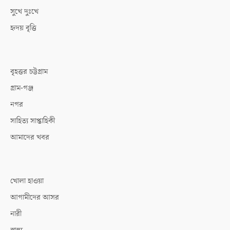
সুখে দুঃখে
হৃদয় বৃত্তি
বৃহত্তর চট্টগ্রাম
গ্রাম-গঞ্জ
নগর
সাহিত্য সাপ্তাহিকী
আমাদের খবর
খোলা হাওয়া
আগামীদের আসর
নারী