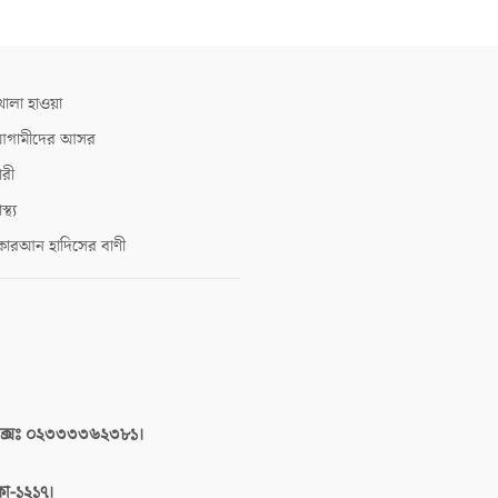
োলা হাওয়া
গামীদের আসর
ারী
াস্থ্য
োরআন হাদিসের বাণী
াক্সঃ ০২৩৩৩৩৬২৩৮১।
াকা-১২১৭।