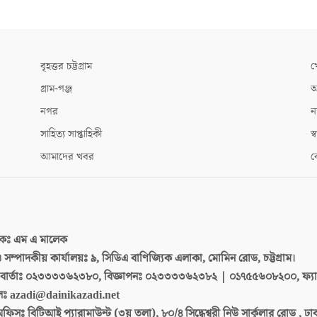
বৃহত্তর চট্টগ্রাম
খ
গ্রাম-গঞ্জ
আ
নগর
ন
সাহিত্য সাপ্তাহিকী
স্ব
আমাদের খবর
ক
দকঃ
এম এ মালেক
 ও সম্পাদকীয় কার্যালয়ঃ
৯, সিডিএ বাণিজ্যিক এলাকা, মোমিন রোড, চট্টগ্রাম।
ার্তাঃ
০২৩৩৩৩৬২৩৮০, বিজ্ঞাপনঃ ০২৩৩৩৩৬২৩৮২ | ০১৭৫৫৬০৮২০০, ফ্য
লঃ
azadi@dainikazadi.net
অফিসঃ
বিটিআই প্যারামাউন্ট (৩য় তলা), ৮০/৪ সিদ্ধেশ্বরী নিউ সার্কুলার রোড , ঢ