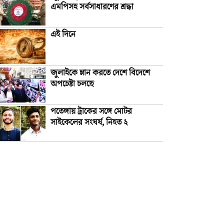
এমপিসহ সর্বসাধারণের শ্রদ্ধা
এই দিনে
জুলাইকে ম্লান করতে দেশে বিদেশে
অপচেষ্টা চলছে
পতেঙ্গায় ট্রাকের সঙ্গে মোটর
সাইকেলের সংঘর্ষ, নিহত ২