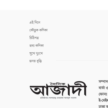
এই দিনে
কৌতুক কণিকা
চিঠিপত্র
তথ্য কণিকা
সুখে দুঃখে
হৃদয় বৃত্তি
সম্পা
বার্তা
ফোনঃ ব
ই-মেই
ঢাকা 