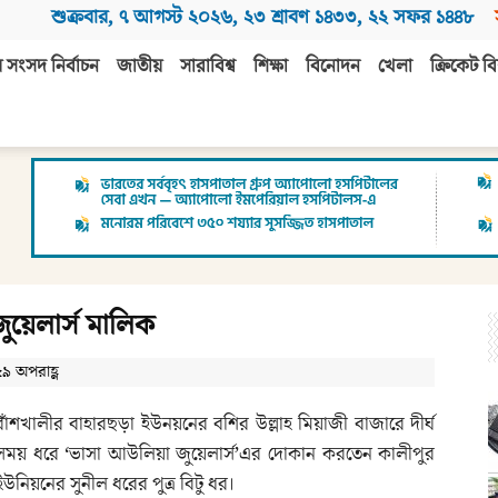
শুক্রবার
,
৭ আগস্ট ২০২৬
,
২৩ শ্রাবণ ১৪৩৩
,
২২ সফর ১৪৪৮
 সংসদ নির্বাচন
জাতীয়
সারাবিশ্ব
শিক্ষা
বিনোদন
খেলা
ক্রিকেট বি
জুয়েলার্স মালিক
৫৯ অপরাহ্ণ
বাঁশখালীর বাহারছড়া ইউনয়নের বশির উল্লাহ মিয়াজী বাজারে দীর্ঘ
সময় ধরে ‘ভাসা আউলিয়া জুয়েলার্স’এর দোকান করতেন কালীপুর
ইউনিয়নের সুনীল ধরের পুত্র বিটু ধর।