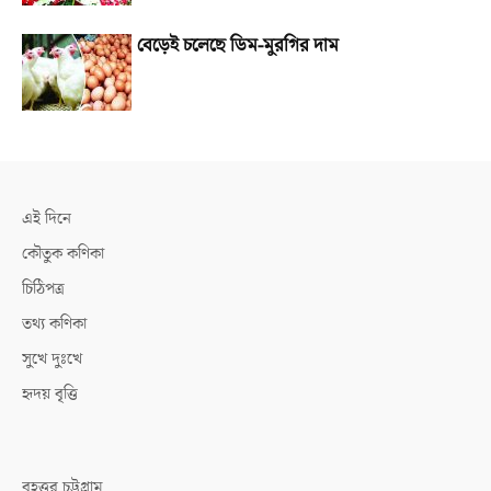
বেড়েই চলেছে ডিম-মুরগির দাম
এই দিনে
কৌতুক কণিকা
চিঠিপত্র
তথ্য কণিকা
সুখে দুঃখে
হৃদয় বৃত্তি
বৃহত্তর চট্টগ্রাম