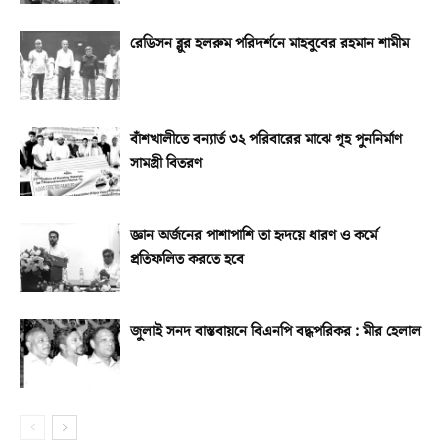
রেডিসন ব্লুর হলরুম পরিদর্শনে মাহবুবের রহমান শামীম
বাঁশখালীতে বন্যার্ত ৩২ পরিবারের মাঝে গৃহ পুননির্মাণ
সামগ্রী বিতরণ
জ্ঞান অর্জনের পাশাপাশি তা হৃদয়ে ধারণ ও কর্মে
প্রতিফলিত করতে হবে
জুলাই সনদ বাস্তবায়নে বিএনপি বদ্ধপরিকর : মীর হেলাল