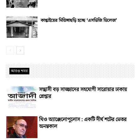
কাপ্তাইয়ের মিতিঙ্গাছড়ি হচ্ছে ‘এসডিজি ভিলেজ’
আরও খবর
সন্ত্রাসী বড় সাজ্জাদের সহযোগী সারোয়ার ঢাকায়
গ্রেপ্তার
থিও অ্যাঞ্জেলোপুলোস : একটি দীর্ঘ শটের ভেতর
অনন্তকাল