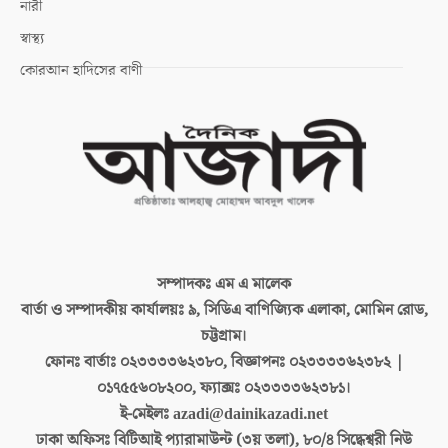
নারী
স্বাস্থ্য
কোরআন হাদিসের বাণী
সম্পাদকঃ
এম এ মালেক
বার্তা ও সম্পাদকীয় কার্যালয়ঃ
৯, সিডিএ বাণিজ্যিক এলাকা, মোমিন রোড,
চট্টগ্রাম।
ফোনঃ বার্তাঃ
০২৩৩৩৩৬২৩৮০, বিজ্ঞাপনঃ ০২৩৩৩৩৬২৩৮২ |
০১৭৫৫৬০৮২০০, ফ্যাক্সঃ ০২৩৩৩৩৬২৩৮১।
ই-মেইলঃ
azadi@dainikazadi.net
ঢাকা অফিসঃ
বিটিআই প্যারামাউন্ট (৩য় তলা), ৮০/৪ সিদ্ধেশ্বরী নিউ