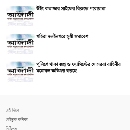
উইং কমান্ডার সাইফের বিরুদ্ধে পরোয়ানা
গহিরা দলইনগরে সুধী সমাবেশ
পুলিশে থাকা গুপ্ত ও ফ্যাসিস্টের দোসররা বাহিনীর
মনোবল ক্ষতিগ্রস্ত করছে
এই দিনে
কৌতুক কণিকা
চিঠিপত্র