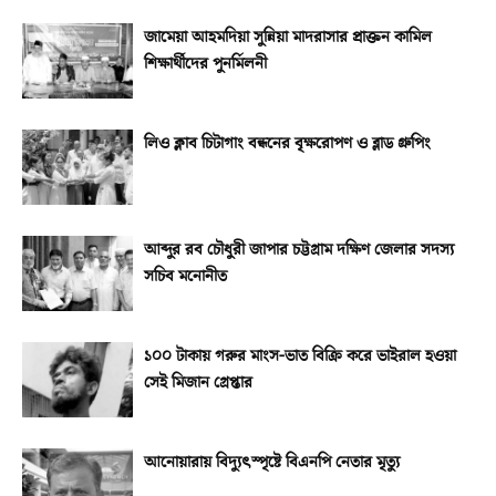
জামেয়া আহমদিয়া সুন্নিয়া মাদরাসার প্রাক্তন কামিল
শিক্ষার্থীদের পুনর্মিলনী
লিও ক্লাব চিটাগাং বন্ধনের বৃক্ষরোপণ ও ব্লাড গ্রুপিং
আব্দুর রব চৌধুরী জাপার চট্টগ্রাম দক্ষিণ জেলার সদস্য
সচিব মনোনীত
১০০ টাকায় গরুর মাংস-ভাত বিক্রি করে ভাইরাল হওয়া
সেই মিজান গ্রেপ্তার
আনোয়ারায় বিদ্যুৎস্পৃষ্টে বিএনপি নেতার মৃত্যু