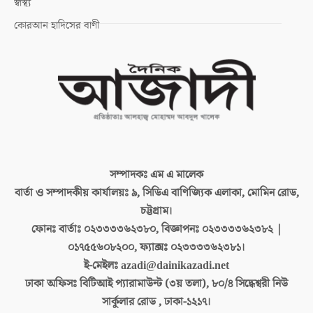
স্বাস্থ্য
কোরআন হাদিসের বাণী
সম্পাদকঃ
এম এ মালেক
বার্তা ও সম্পাদকীয় কার্যালয়ঃ
৯, সিডিএ বাণিজ্যিক এলাকা, মোমিন রোড,
চট্টগ্রাম।
ফোনঃ বার্তাঃ
০২৩৩৩৩৬২৩৮০, বিজ্ঞাপনঃ ০২৩৩৩৩৬২৩৮২ |
০১৭৫৫৬০৮২০০, ফ্যাক্সঃ ০২৩৩৩৩৬২৩৮১।
ই-মেইলঃ
azadi@dainikazadi.net
ঢাকা অফিসঃ
বিটিআই প্যারামাউন্ট (৩য় তলা), ৮০/৪ সিদ্ধেশ্বরী নিউ
সার্কুলার রোড , ঢাকা-১২১৭।