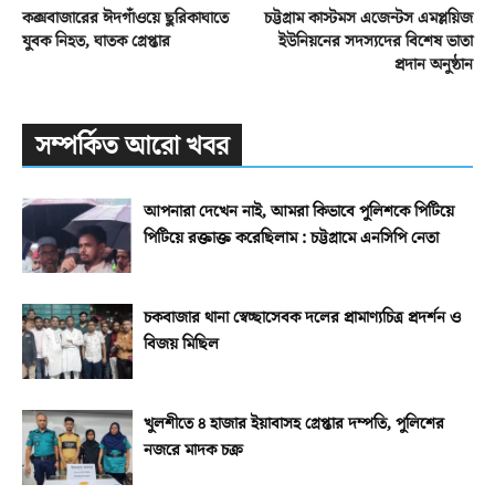
কক্সবাজারের ঈদগাঁওয়ে ছুরিকাঘাতে
চট্টগ্রাম কাস্টমস এজেন্টস এমপ্লয়িজ
যুবক নিহত, ঘাতক গ্রেপ্তার
ইউনিয়নের সদস্যদের বিশেষ ভাতা
প্রদান অনুষ্ঠান
সম্পর্কিত আরো খবর
আপনারা দেখেন নাই, আমরা কিভাবে পুলিশকে পিটিয়ে
পিটিয়ে রক্তাক্ত করেছিলাম : চট্টগ্রামে এনসিপি নেতা
চকবাজার থানা স্বেচ্ছাসেবক দলের প্রামাণ্যচিত্র প্রদর্শন ও
বিজয় মিছিল
খুলশীতে ৪ হাজার ইয়াবাসহ গ্রেপ্তার দম্পতি, পুলিশের
নজরে মাদক চক্র