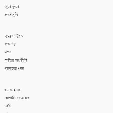
সুখে দুঃখে
হৃদয় বৃত্তি
বৃহত্তর চট্টগ্রাম
গ্রাম-গঞ্জ
নগর
সাহিত্য সাপ্তাহিকী
আমাদের খবর
খোলা হাওয়া
আগামীদের আসর
নারী