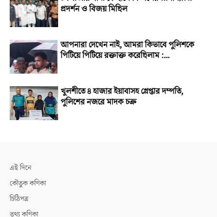
প্রদর্শন ও বিজয় মিছিল
আপনারা দেখেন নাই, আমরা কিভাবে পুলিশকে
পিটিয়ে পিটিয়ে রক্তাক্ত করেছিলাম :...
খুলশীতে ৪ হাজার ইয়াবাসহ গ্রেপ্তার দম্পতি,
পুলিশের নজরে মাদক চক্র
এই দিনে
কৌতুক কণিকা
চিঠিপত্র
তথ্য কণিকা