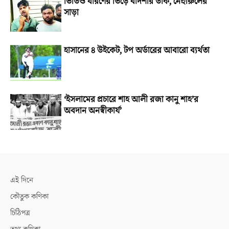
ভিডিও ধারণের ভিড়ে বাদশার ডাক, নেছারুলের
সাড়া
হাসানের ৪ উইকেট, টপ অর্ডারের আবারো ব্যর্থতা
‘ইসলামের প্রচারে শাহ আলী রজা কানু শাহ’র
অবদান অনস্বীকার্য’
এই দিনে
কৌতুক কণিকা
চিঠিপত্র