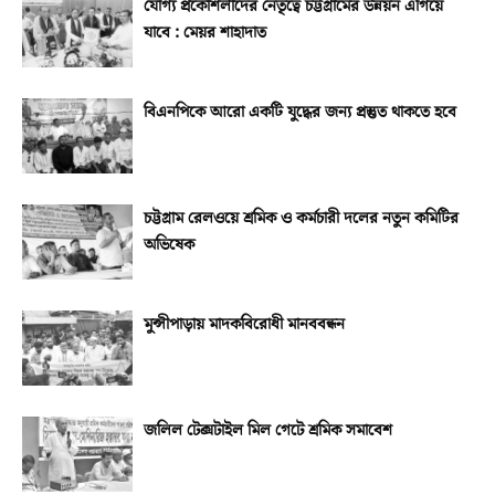
যোগ্য প্রকৌশলীদের নেতৃত্বে চট্টগ্রামের উন্নয়ন এগিয়ে
যাবে : মেয়র শাহাদাত
বিএনপিকে আরো একটি যুদ্ধের জন্য প্রস্তুত থাকতে হবে
চট্টগ্রাম রেলওয়ে শ্রমিক ও কর্মচারী দলের নতুন কমিটির
অভিষেক
মুন্সীপাড়ায় মাদকবিরোধী মানববন্ধন
জলিল টেক্সটাইল মিল গেটে শ্রমিক সমাবেশ