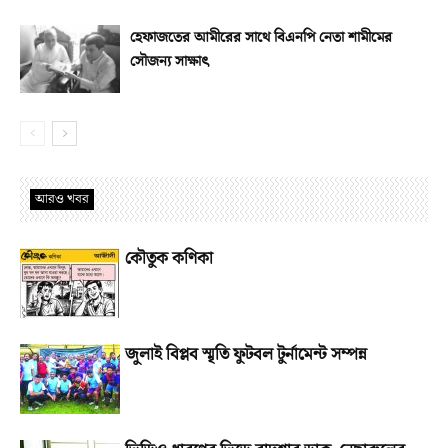
হেফাজতের আমীরের সাথে বিএনপি নেতা শামীমের
সৌজন্য সাক্ষাৎ
আরও খবর
কৌতুক কণিকা
জুলাই বিপ্লব স্মৃতি ফুটবল টুর্নামেন্ট সম্পন্ন