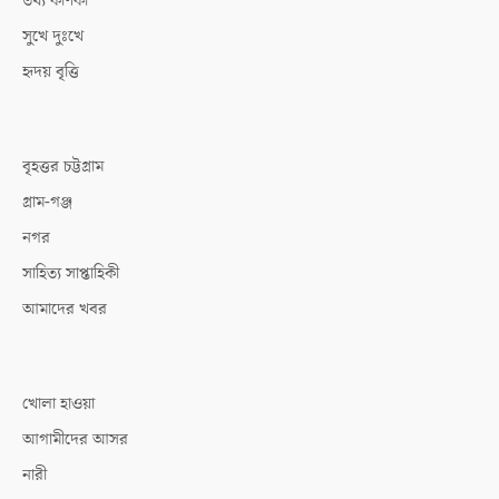
তথ্য কণিকা
সুখে দুঃখে
হৃদয় বৃত্তি
বৃহত্তর চট্টগ্রাম
গ্রাম-গঞ্জ
নগর
সাহিত্য সাপ্তাহিকী
আমাদের খবর
খোলা হাওয়া
আগামীদের আসর
নারী