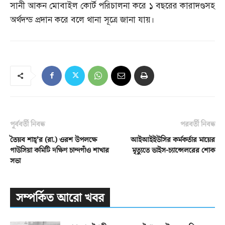
সানী আকন মোবাইল কোর্ট পরিচালনা করে ১ বছরের কারাদণ্ডসহ
অর্থদন্ড প্রদান করে বলে থানা সূত্রে জানা যায়।
পূর্ববর্তী নিবন্ধ
পরবর্তী নিবন্ধ
তৈয়ব শাহ্‌’র (রা.) ওরশ উপলক্ষে
আইআইইউসির কর্মকর্তার মায়ের
গাউসিয়া কমিটি দক্ষিণ চান্দগাঁও শাখার
মৃত্যুতে ভাইস-চ্যান্সেলরের শোক
সভা
সম্পর্কিত আরো খবর