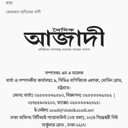
স্বাস্থ্য
কোরআন হাদিসের বাণী
সম্পাদকঃ
এম এ মালেক
বার্তা ও সম্পাদকীয় কার্যালয়ঃ
৯, সিডিএ বাণিজ্যিক এলাকা, মোমিন রোড,
চট্টগ্রাম।
ফোনঃ বার্তাঃ
০২৩৩৩৩৬২৩৮০, বিজ্ঞাপনঃ ০২৩৩৩৩৬২৩৮২ |
০১৭৫৫৬০৮২০০, ফ্যাক্সঃ ০২৩৩৩৩৬২৩৮১।
ই-মেইলঃ
azadi@dainikazadi.net
ঢাকা অফিসঃ
বিটিআই প্যারামাউন্ট (৩য় তলা), ৮০/৪ সিদ্ধেশ্বরী নিউ
সার্কুলার রোড , ঢাকা-১২১৭।