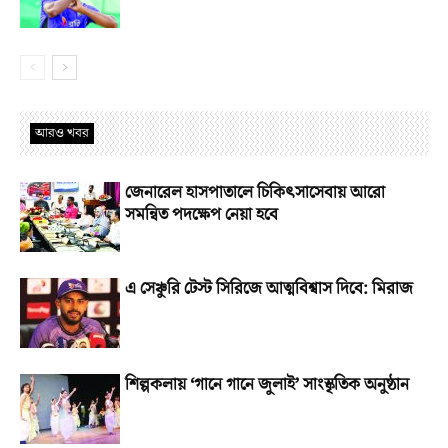
আরও খবর
জেনারেল হাসপাতালে চিকিৎসাসেবায় আরো
সমন্বিত পদক্ষেপ নেয়া হবে
এ সেঞ্চুরি টেস্ট সিরিজে আত্মবিশ্বাস দিবে: মিরাজ
শিল্পকলায় ‘গানে গানে জুলাই’ সাংস্কৃতিক অনুষ্ঠান