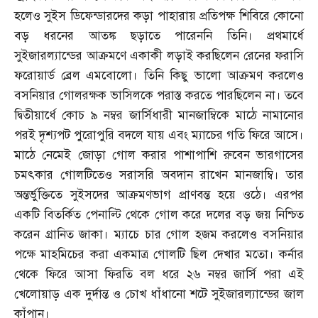
হলেও সুইস ডিফেন্ডারদের কড়া পাহারায় প্রতিপক্ষ শিবিরে কোনো
বড় ধরনের আতঙ্ক ছড়াতে পারেননি তিনি। প্রথমার্ধে
সুইজারল্যান্ডের আক্রমণে একাকী লড়াই করছিলেন রেনের ফরাসি
ফরোয়ার্ড ব্রেল এমবোলো। তিনি কিছু ভালো আক্রমণ করলেও
বসনিয়ার গোলরক্ষক ভাসিলকে পরাস্ত করতে পারছিলেন না। তবে
দ্বিতীয়ার্ধে কোচ ৯ নম্বর জার্সিধারী মানজাম্বিকে মাঠে নামানোর
পরই দৃশ্যপট পুরোপুরি বদলে যায় এবং ম্যাচের গতি ফিরে আসে।
মাঠে নেমেই জোড়া গোল করার পাশাপাশি রুবেন ভারগাসের
চমৎকার গোলটিতেও সরাসরি অবদান রাখেন মানজাম্বি। তার
অন্তর্ভুক্তিতে সুইসদের আক্রমণভাগ প্রাণবন্ত হয়ে ওঠে। এরপর
একটি বিতর্কিত পেনাল্টি থেকে গোল করে দলের বড় জয় নিশ্চিত
করেন গ্রানিত জাকা। ম্যাচে চার গোল হজম করলেও বসনিয়ার
পক্ষে মাহমিচের করা একমাত্র গোলটি ছিল দেখার মতো। কর্নার
থেকে ফিরে আসা ফিরতি বল ধরে ২৬ নম্বর জার্সি পরা এই
খেলোয়াড় এক দুর্দান্ত ও চোখ ধাঁধানো শটে সুইজারল্যান্ডের জাল
কাঁপান।