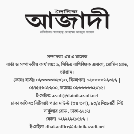
সম্পাদকঃ
এম এ মালেক
বার্তা ও সম্পাদকীয় কার্যালয়ঃ
৯, সিডিএ বাণিজ্যিক এলাকা, মোমিন রোড,
চট্টগ্রাম।
ফোনঃ বার্তাঃ
০২৩৩৩৩৬২৩৮০, বিজ্ঞাপনঃ ০২৩৩৩৩৬২৩৮২ |
০১৭৫৫৬০৮২০০, ফ্যাক্সঃ ০২৩৩৩৩৬২৩৮১।
ই-মেইলঃ
azadi@dainikazadi.net
ঢাকা অফিসঃ
বিটিআই প্যারামাউন্ট (৩য় তলা), ৮০/৪ সিদ্ধেশ্বরী নিউ
সার্কুলার রোড , ঢাকা-১২১৭।
ফোনঃ
০২২২২২২৮৫৮২ ।
ই-মেইলঃ
dhakaoffice@dainikazadi.net