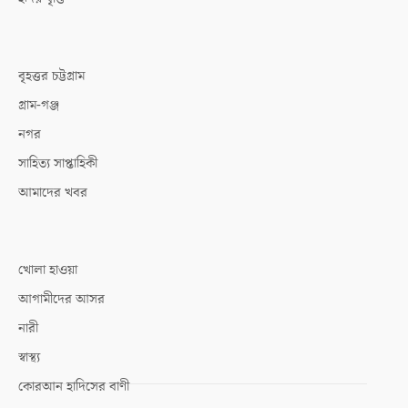
বৃহত্তর চট্টগ্রাম
গ্রাম-গঞ্জ
নগর
সাহিত্য সাপ্তাহিকী
আমাদের খবর
খোলা হাওয়া
আগামীদের আসর
নারী
স্বাস্থ্য
কোরআন হাদিসের বাণী