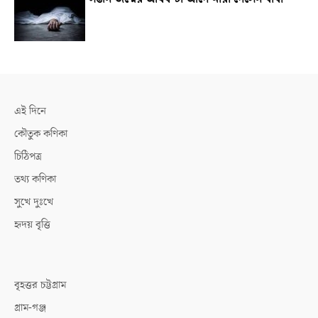
এই দিনে
কৌতুক কণিকা
চিঠিপত্র
তথ্য কণিকা
সুখে দুঃখে
হৃদয় বৃত্তি
বৃহত্তর চট্টগ্রাম
গ্রাম-গঞ্জ