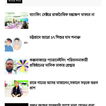
আরও খবর
ব্যাংকিং সেক্টরে রাজনৈতিক হস্তক্ষেপ থাকবে না
চট্টগ্রামে আরো ১৭ শিশুর হাম শনাক্ত
কক্সবাজারে প্যারাসেইলিং পরিচালনাকারী
প্রতিষ্ঠানের মালিক ঢাকায় গ্রেপ্তার
রাতে গানের আসর মাতালেন,সকালে সড়কে ঝরল
প্রাণ
সন্তান জন্মের আধঘণ্টা আগে মারা গেলেন বাবা