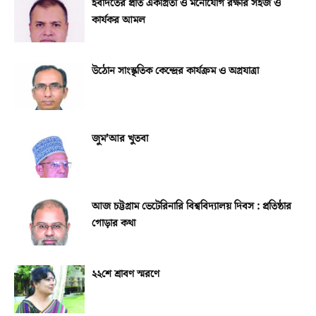
ইবাদতের প্রতি একাগ্রতা ও মনোযোগ রক্ষার সহজ ও
কার্যকর আমল
উঠোন সাংস্কৃতিক কেন্দ্রের কার্যক্রম ও অগ্রযাত্রা
জুম’আর খুতবা
আজ চট্টগ্রাম ভেটেরিনারি বিশ্ববিদ্যালয় দিবস : প্রতিষ্ঠার
গোড়ার কথা
২২শে শ্রাবণ স্মরণে