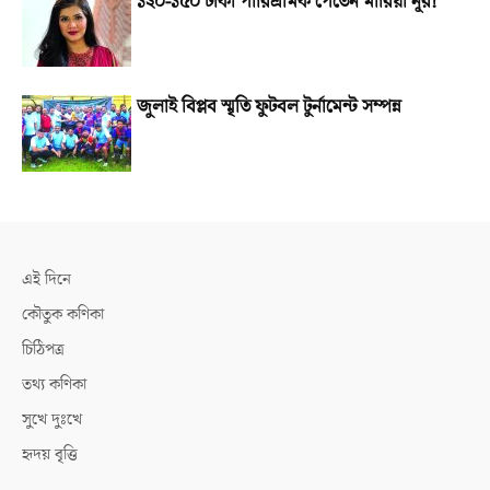
১২০-১৫০ টাকা পারিশ্রমিক পেতেন মারিয়া নূর!
জুলাই বিপ্লব স্মৃতি ফুটবল টুর্নামেন্ট সম্পন্ন
এই দিনে
কৌতুক কণিকা
চিঠিপত্র
তথ্য কণিকা
সুখে দুঃখে
হৃদয় বৃত্তি