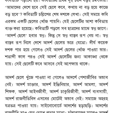
কবিতাটি পড়ানো হয়। কবিতাটির প্রথম দুই চয়ন বড়ই চমৎকার।
‘আমাদের দেশে হবে সেই ছেলে কবে
,
কথায় না বড় হয়ে কাজে
বড় হবে’
?
কবিতাটি চল্লিশের শেষ দশকে লেখা। সেই সময়ে কবি
এরকম একটি ছেলের খোঁজ পায়নি। যেই ছেলেটির আশা কবিতায়
ব্যক্ত করা হয়েছে। কবিতাটি পড়লে সব ছাত্রদের মাঝে স্বপ্ন জাগে।
‘আদর্শ ছেলে’ হবার স্বপ্ন। কিন্তু সে স্বপ্ন বাস্তব রূপ নেয় না। স্বপ্ন
বাস্তব রূপ নিলে দেশে আদর্শ ছেলেয় ভরে যেতো। দীর্ঘ কয়েক
দশক পার হয়ে গেলেও সেই আদর্শ ছেলের খোঁজ পাওয়া ভার।
শতাব্দী কাল পরও সেই আদর্শ ছেলেটির জন্য আকাঙ্খা থেকে
যায়। সেই ছেলেটি কবে আসবে সেই অপেক্ষায় থাকে।
আদর্শ ছেলে খুঁজে পাওয়া না গেলেও আদর্শে পেশাজীবির অভাব
নেই। আদর্শ ডাক্তার
,
আদর্শ ইঞ্জিনিয়ার
,
আদর্শ আমলা
,
আদর্শ
শিক্ষক
,
আদর্শ আইনজীবী
,
আদর্শ চাকুরিজীবী
,
আদর্শ ব্যবসায়ী
,
আদর্শ রাজনীতিবিদ এসবের মোটেই অভাব নেই। সমাজে অহরহ
যত্রতত্র পাওয়া যায়। সাইনোবোর্ডে আদর্শের ছড়াছড়ি। আদর্শের
রাজনীতি তাও যেন চোখে পড়ার মতো। চাঁদাবাজের মাঝেও আদর্শ