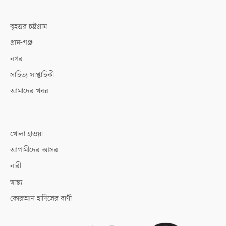
বৃহত্তর চট্টগ্রাম
গ্রাম-গঞ্জ
নগর
সাহিত্য সাপ্তাহিকী
আমাদের খবর
খোলা হাওয়া
আগামীদের আসর
নারী
স্বাস্থ্য
কোরআন হাদিসের বাণী