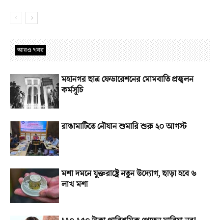
আরও খবর
মহানগর ছাত্র ফেডারেশনের মোমবাতি প্রজ্বলন
কর্মসূচি
রাঙামাটিতে নৌযান শুমারি শুরু ২০ আগস্ট
মশা দমনে যুক্তরাষ্ট্রে নতুন উদ্যোগ, ছাড়া হবে ৬
লাখ মশা