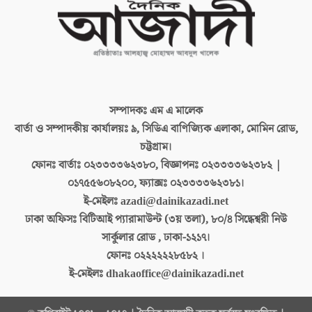
সম্পাদকঃ
এম এ মালেক
বার্তা ও সম্পাদকীয় কার্যালয়ঃ
৯, সিডিএ বাণিজ্যিক এলাকা, মোমিন রোড,
চট্টগ্রাম।
ফোনঃ বার্তাঃ
০২৩৩৩৩৬২৩৮০, বিজ্ঞাপনঃ ০২৩৩৩৩৬২৩৮২ |
০১৭৫৫৬০৮২০০, ফ্যাক্সঃ ০২৩৩৩৩৬২৩৮১।
ই-মেইলঃ
azadi@dainikazadi.net
ঢাকা অফিসঃ
বিটিআই প্যারামাউন্ট (৩য় তলা), ৮০/৪ সিদ্ধেশ্বরী নিউ
সার্কুলার রোড , ঢাকা-১২১৭।
ফোনঃ
০২২২২২২৮৫৮২ ।
ই-মেইলঃ
dhakaoffice@dainikazadi.net