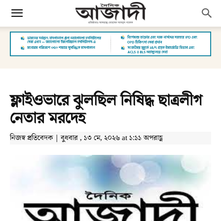
ফ্লাইওভারে ঝুলছিল নিষিদ্ধ ছাত্রলীগ
নেতার মরদেহ
নিজস্ব প্রতিবেদক | বুধবার , ১৩ মে, ২০২৬ at ১:১১ অপরাহ্ণ