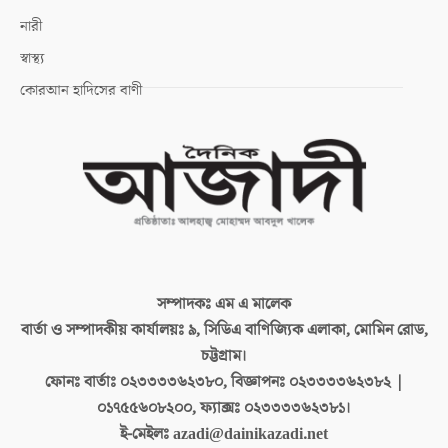
নারী
স্বাস্থ্য
কোরআন হাদিসের বাণী
সম্পাদকঃ
এম এ মালেক
বার্তা ও সম্পাদকীয় কার্যালয়ঃ
৯, সিডিএ বাণিজ্যিক এলাকা, মোমিন রোড,
চট্টগ্রাম।
ফোনঃ বার্তাঃ
০২৩৩৩৩৬২৩৮০, বিজ্ঞাপনঃ ০২৩৩৩৩৬২৩৮২ |
০১৭৫৫৬০৮২০০, ফ্যাক্সঃ ০২৩৩৩৩৬২৩৮১।
ই-মেইলঃ
azadi@dainikazadi.net