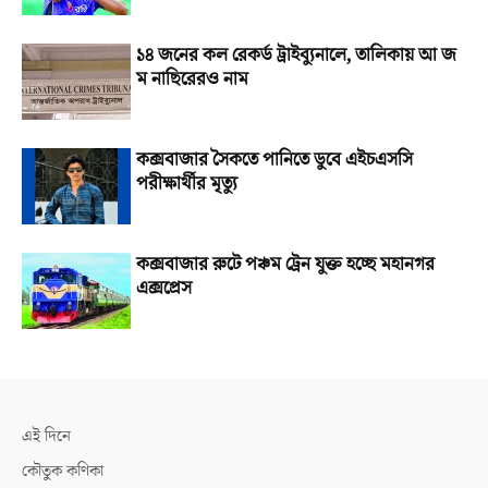
১৪ জনের কল রেকর্ড ট্রাইব্যুনালে, তালিকায় আ জ
ম নাছিরেরও নাম
কক্সবাজার সৈকতে পানিতে ডুবে এইচএসসি
পরীক্ষার্থীর মৃত্যু
কক্সবাজার রুটে পঞ্চম ট্রেন যুক্ত হচ্ছে মহানগর
এক্সপ্রেস
এই দিনে
কৌতুক কণিকা