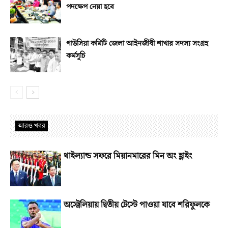
পদক্ষেপ নেয়া হবে
গাউসিয়া কমিটি জেলা আইনজীবী শাখার সদস্য সংগ্রহ
কর্মসূচি
আরও খবর
থাইল্যান্ড সফরে মিয়ানমারের মিন অং হ্লাইং
অস্ট্রেলিয়ায় দ্বিতীয় টেস্টে পাওয়া যাবে শরিফুলকে