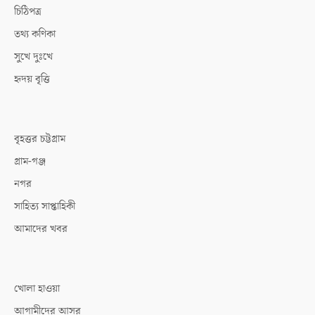
চিঠিপত্র
তথ্য কণিকা
সুখে দুঃখে
হৃদয় বৃত্তি
বৃহত্তর চট্টগ্রাম
গ্রাম-গঞ্জ
নগর
সাহিত্য সাপ্তাহিকী
আমাদের খবর
খোলা হাওয়া
আগামীদের আসর