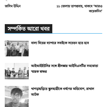
জসিম উদ্দিন
১১ জেলায় তাপপ্রবাহ, থাকবে ‘আরও
কয়েকদিন’
সম্পর্কিত আরো খবর
বাল্য বিয়ের ব্যাপারে সবাইকে সচেতন হতে হবে
আইআইইউসির সঙ্গে শ্রীলঙ্কার আইসিএসটির সমঝোতা
স্মারক স্বাক্ষর
খাগড়াছড়িতে স্কুলছাত্রীকে ধর্ষণের অভিযোগ, রাখাল
আটক