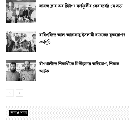
লায়ন্স ক্লাব অব চিটাগং কর্ণফুলীর সেবাবর্ষের ১ম সভা
রাবিপ্রবিতে আল-আরাফাহ্‌ ইসলামী ব্যাংকের বৃক্ষরোপণ
কর্মসূচি
বাঁশখালীতে শিক্ষার্থীকে নিপীড়নের অভিযোগ, শিক্ষক
আটক
আরও খবর