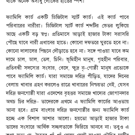
থাকে অনেক অসাধু লোকের হাতের স্পর্শ।
ফ্যামিলি কার্ড একটি ডিজিটাল স্মার্ট কার্ড। এই কার্ড পাবে
পরিবারের নারীরা। ডিজিটাল স্মার্ট কার্ড শব্দটির ভেতর লুকিয়ে
আছে একটি বড় স্বপ্ন। প্রতিমাসে আড়াই হাজার টাকা সরাসরি
পৌছে যাবে নারী প্রধানের হাতে। কোনো দফতরে ঘুরতে হবে না।
কোনো দালালের পিছনে দৌড়াতে হবে না। সঙ্গে পাওয়া যাবে কম
দামে চাল
,
ডাল
,
তেল
,
চিনি। ভূমিহীন মানুষ
,
গৃহহীন পরিবার
,
প্রতিবন্ধী সদস্যের সংসার
,
বেদে
,
ক্ষুদ্র নৃ
–
গোষ্ঠী মানুষ প্রত্যেকে
পাবে ফ্যামিলি কার্ড। যারা সমাজে দরিদ্র পীড়িত
,
যাদের দিনের
বেলায় খাবার গ্রহণ করলেও রাত্রে খাবারের নিশ্চয়তা নেই
,
যেসব
দরিদ্র জনগোষ্ঠী যারা এদেশের বৃহত্তর সমাজে খাদ্যের জোগানদার
অথচ চির দরিদ্র
–
তাদেরকে প্রথমে এ ফ্যামিলি কার্ডের আওতায়
আনা হবে। গ্রাম বাংলার দরিদ্র জনগোষ্ঠীর জন্য ফ্যামিলি কার্ড
হচ্ছে এক বিশাল আশার আলো। হয়তো আড়াই হাজার টাকা
তাদের সংসারে আর্থিক সচ্ছলতাকে ফিরিয়ে আনবে না। তবুও এ