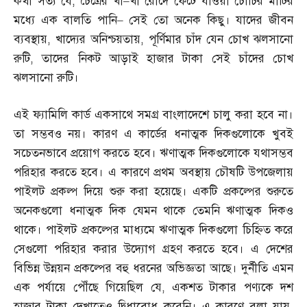
কথা সত্য যে
,
চৈত্রের খাঁ
–
খাঁ রোদে ফেটে যাওয়া চৌচির মাটির
মধ্যে এক বালতি পানি
–
সেই তো অনেক কিছু। যাদের জীবন
ব্যবস্থায়
,
খাদ্যের অনিশ্চয়তায়
,
পূর্ণিমার চাঁদ যেন চোখ ঝলসানো
রুটি
,
তাদের নিকট আড়াই হাজার টাকা সেই চাঁদের চোখ
ঝলসানো রুটি।
এই ফ্যামিলি কার্ড একসাথে সমগ্র বাংলাদেশে চালু করা হবে না।
তা সম্ভবও নয়। কারণ এ কার্ডের ধনাত্মক দিকগুলোকে খুবই
সচেতনভাবে প্রয়োগ করতে হবে। ঋণাত্মক দিকগুলোকে যথাসম্ভব
পরিহার করতে হবে। এ কারণে প্রথম অবস্থায় চৌষটি উপজেলায়
পাইলট প্রকল্প দিয়ে শুরু করা হয়েছে। একটি প্রকল্পের শুরুতে
অনেকগুলো ধনাত্মক দিক যেমন থাকে তেমনি ঋণাত্মক দিকও
থাকে। পাইলট প্রকল্পের মাধ্যমে ঋণাত্মক দিকগুলো চিহ্নিত করে
সেগুলো পরিহার করার উদ্যোগ গ্রহণ করতে হবে। এ দেশের
বিভিন্ন উন্নয়ন প্রকল্পের বহু ধরনের অভিজ্ঞতা আছে। দুর্নীতি এমন
এক পর্যায়ে পৌঁছে গিয়েছিল যে
,
একশত টাকার পণ্যকে দশ
হাজার টাকা দেখাতেও দ্বিধাবোধ করেনি। এ কারণে বলা যায়
,