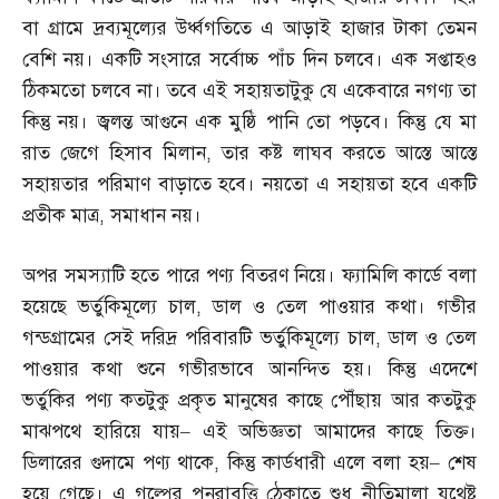
বা গ্রামে দ্রব্যমূল্যের উর্ধ্বগতিতে এ আড়াই হাজার টাকা তেমন
বেশি নয়। একটি সংসারে সর্বোচ্চ পাঁচ দিন চলবে। এক সপ্তাহও
ঠিকমতো চলবে না। তবে এই সহায়তাটুকু যে একেবারে নগণ্য তা
কিন্তু নয়। জ্বলন্ত আগুনে এক মুষ্ঠি পানি তো পড়বে। কিন্তু যে মা
রাত জেগে হিসাব মিলান
,
তার কষ্ট লাঘব করতে আস্তে আস্তে
সহায়তার পরিমাণ বাড়াতে হবে। নয়তো এ সহায়তা হবে একটি
প্রতীক মাত্র
,
সমাধান নয়।
অপর সমস্যাটি হতে পারে পণ্য বিতরণ নিয়ে। ফ্যামিলি কার্ডে বলা
হয়েছে ভর্তুকিমূল্যে চাল
,
ডাল ও তেল পাওয়ার কথা। গভীর
গন্ডগ্রামের সেই দরিদ্র পরিবারটি ভর্তুকিমূল্যে চাল
,
ডাল ও তেল
পাওয়ার কথা শুনে গভীরভাবে আনন্দিত হয়। কিন্তু এদেশে
ভর্তুকির পণ্য কতটুকু প্রকৃত মানুষের কাছে পৌঁছায় আর কতটুকু
মাঝপথে হারিয়ে যায়
–
এই অভিজ্ঞতা আমাদের কাছে তিক্ত।
ডিলারের গুদামে পণ্য থাকে
,
কিন্তু কার্ডধারী এলে বলা হয়
–
শেষ
হয়ে গেছে। এ গল্পের পুনরাবৃত্তি ঠেকাতে শুধু নীতিমালা যথেষ্ট