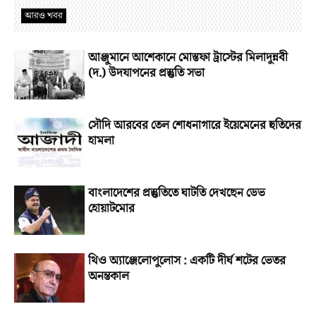
আরও খবর
আঞ্জুমানে আশেকানে মোস্তফা ট্রাস্টের মিলাদুন্নবী
(দ.) উদযাপনের প্রস্তুতি সভা
সৌদি আরবের তেল শোধনাগারে ইয়েমেনের হুতিদের
হামলা
বাংলাদেশের প্রস্তুতিতে ঘাটতি দেখছেন ডেভ
হোয়াটমোর
থিও অ্যাঞ্জেলোপুলোস : একটি দীর্ঘ শটের ভেতর
অনন্তকাল