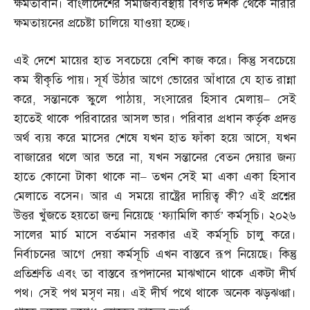
ক্ষমতাবান। বাংলাদেশের সমাজব্যবস্থায় বিগত দশক থেকে নারীর
ক্ষমতায়নের প্রচেষ্টা চালিয়ে যাওয়া হচ্ছে।
এই দেশে মায়ের হাত সবচেয়ে বেশি কাজ করে। কিন্তু সবচেয়ে
কম স্বীকৃতি পায়। সূর্য উঠার আগে ভোরের আঁধারে যে হাত রান্না
করে
,
সন্তানকে স্কুলে পাঠায়
,
সংসারের হিসাব মেলায়
–
সেই
হাতেই থাকে পরিবারের আসল ভার। পরিবার প্রধান কর্তৃক প্রদত্ত
অর্থ ব্যয় করে মাসের শেষে যখন হাত ফাঁকা হয়ে আসে
,
যখন
বাজারের থলে আর ভরে না
,
যখন সন্তানের বেতন দেয়ার জন্য
হাতে কোনো টাকা থাকে না
–
তখন সেই মা একা একা হিসাব
মেলাতে বসেন। আর এ সময়ে রাষ্ট্রের দায়িত্ব কী
?
এই প্রশ্নের
উত্তর খুঁজতে হয়তো জন্ম নিয়েছে ‘ফ্যামিলি কার্ড’ কর্মসূচি। ২০২৬
সালের মার্চ মাসে বর্তমান সরকার এই কর্মসূচি চালু করে।
নির্বাচনের আগে দেয়া কর্মসূচি এখন বাস্তবে রূপ নিয়েছে। কিন্তু
প্রতিশ্রুতি এবং তা বাস্তবে রূপদানের মাঝখানে থাকে একটা দীর্ঘ
পথ। সেই পথ মসৃণ নয়। এই দীর্ঘ পথে থাকে অনেক ঝড়ঝঞ্ঝা।