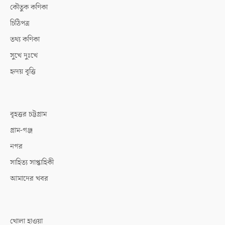
কৌতুক কণিকা
চিঠিপত্র
তথ্য কণিকা
সুখে দুঃখে
হৃদয় বৃত্তি
বৃহত্তর চট্টগ্রাম
গ্রাম-গঞ্জ
নগর
সাহিত্য সাপ্তাহিকী
আমাদের খবর
খোলা হাওয়া