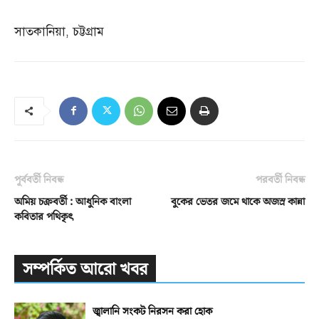
সাতকানিয়া
,
চট্টগ্রাম
পূর্ববর্তী নিবন্ধ
পরবর্তী নিবন্ধ
অমিয় চক্রবর্তী : আধুনিক বাংলা
বুকের ভেতর জমে থাকে অজস্র কান্না
কবিতার পথিকৃৎ
সম্পর্কিত আরো খবর
জ্বালানি সংকট নিরসন করা হোক