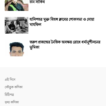
চান সাকিব
হালিশহর মুক্ত বিহঙ্গ ক্লাবের শোকসভা ও দোয়া
মাহফিল
তরুণ প্রজন্মের নৈতিক অবক্ষয় রোধে ধর্মানুশীলনের
ভূমিকা
এই দিনে
কৌতুক কণিকা
চিঠিপত্র
তথ্য কণিকা