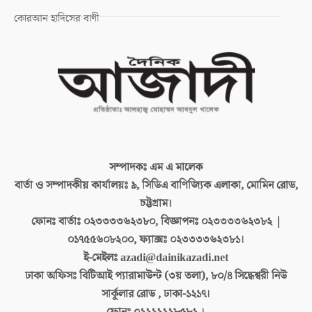
কোরআন হাদিসের বাণী
সম্পাদকঃ
এম এ মালেক
বার্তা ও সম্পাদকীয় কার্যালয়ঃ
৯, সিডিএ বাণিজ্যিক এলাকা, মোমিন রোড,
চট্টগ্রাম।
ফোনঃ বার্তাঃ
০২৩৩৩৩৬২৩৮০, বিজ্ঞাপনঃ ০২৩৩৩৩৬২৩৮২ |
০১৭৫৫৬০৮২০০, ফ্যাক্সঃ ০২৩৩৩৩৬২৩৮১।
ই-মেইলঃ
azadi@dainikazadi.net
ঢাকা অফিসঃ
বিটিআই প্যারামাউন্ট (৩য় তলা), ৮০/৪ সিদ্ধেশ্বরী নিউ
সার্কুলার রোড , ঢাকা-১২১৭।