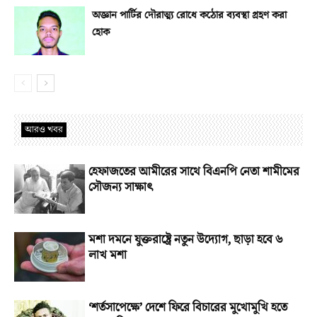
অজ্ঞান পার্টির দৌরাত্ম্য রোধে কঠোর ব্যবস্থা গ্রহণ করা
হোক
আরও খবর
হেফাজতের আমীরের সাথে বিএনপি নেতা শামীমের
সৌজন্য সাক্ষাৎ
মশা দমনে যুক্তরাষ্ট্রে নতুন উদ্যোগ, ছাড়া হবে ৬
লাখ মশা
‘শর্তসাপেক্ষে’ দেশে ফিরে বিচারের মুখোমুখি হতে