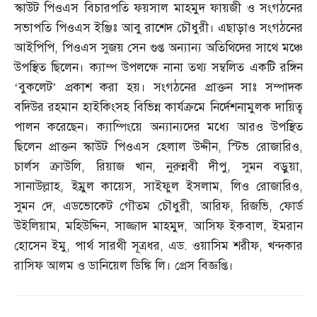
স্কাউট পিওএস বিচারপতি ফয়সাল মাহমুদ ফায়জী ও সংগঠনের
সভাপতি পিওএস ইঞ্জিঃ আবু রাশেদ চৌধুরী। এছাড়াও সংগঠনের
আইপিপি
,
পিওএস সুজয় সেন গুপ্ত অন্যান্য অতিথিদের সাথে মঞ্চে
উপস্থিত ছিলেন। ক্যাম্প উপলক্ষে নানা তথ্য সম্বলিত একটি রঙ্গিন
‘বুকলেট’ প্রকাশ করা হয়। সংগঠনের প্রাক্তন সাঃ সম্পাদক
বদিউর রহমান হাইকিংসহ বিভিন্ন কার্যক্রমে নির্দেশনামুলক দায়িত্ব
পালন করেছেন। ক্যাম্পিংয়ে অন্যান্যদের মধ্যে আরও উপস্থিত
ছিলেন প্রাক্তন স্কাউট পিওএস হেলাল উদ্দীন
,
স্টিভ রোজারিও
,
চার্লস ক্রাউলি
,
রিয়াজ খান
,
নুরুন্নবী দীপু
,
সুমন বড়ুয়া
,
সানাউল্লাহ
,
ইম্রুল কায়েস
,
সাইফুল ইসলাম
,
লিও রোজারিও
,
সুমন দে
,
এডভোকেট গৌতম চৌধুরী
,
আরিফ
,
রিজভি
,
ফোর্ড
উইলিয়াম
,
মহিউদ্দিন
,
সাজ্জাদ মাহমুদ
,
আসিফ ইকবাল
,
ইমরান
হোসেন ইমু
,
পার্থ সারথী সূত্রধর
,
এড
.
ওয়াসিম শরীফ
,
খন্দকার
রাসিফ আলম ও ডানিয়েল ডিঙ্কি লি। প্রেস বিজ্ঞপ্তি।