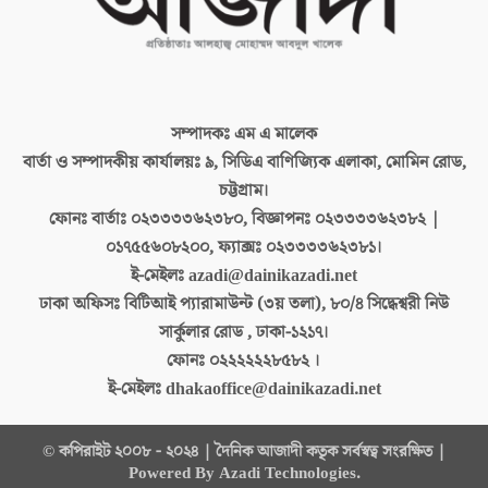
সম্পাদকঃ
এম এ মালেক
বার্তা ও সম্পাদকীয় কার্যালয়ঃ
৯, সিডিএ বাণিজ্যিক এলাকা, মোমিন রোড,
চট্টগ্রাম।
ফোনঃ বার্তাঃ
০২৩৩৩৩৬২৩৮০, বিজ্ঞাপনঃ ০২৩৩৩৩৬২৩৮২ |
০১৭৫৫৬০৮২০০, ফ্যাক্সঃ ০২৩৩৩৩৬২৩৮১।
ই-মেইলঃ
azadi@dainikazadi.net
ঢাকা অফিসঃ
বিটিআই প্যারামাউন্ট (৩য় তলা), ৮০/৪ সিদ্ধেশ্বরী নিউ
সার্কুলার রোড , ঢাকা-১২১৭।
ফোনঃ
০২২২২২২৮৫৮২ ।
ই-মেইলঃ
dhakaoffice@dainikazadi.net
© কপিরাইট ২০০৮ - ২০২৪ | দৈনিক আজাদী কতৃক সর্বস্বত্ব সংরক্ষিত |
Powered By Azadi Technologies.