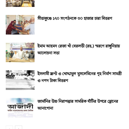
সীতাকুণ্ডে ১৭০ সংগঠনকে ৩০ হাজার চারা বিতরণ
ইমাম আহমদ রেজা খাঁ বেরলভী (রহ.) স্মরণে রাঙ্গুনিয়ায়
আলোচনা সভা
ইসলামী ফ্রন্ট ও খোদ্দামুল মুসলেমিনের গৃহ নির্মাণ সামগ্রী
ও নগদ টাকা বিতরণ
জার্মানির উচ্চ নিরাপত্তার সামরিক ঘাঁটির উপরে ড্রোনের
আনাগোনা