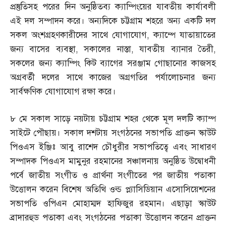
প্রস্তুতিসহ পরের দিন অনুষ্ঠিতব্য ক্যাম্পিংয়ের যাবতীয় কার্যাবলী
এই দল সম্পাদন করে। অন্যদিকে চট্টগ্রাম শহরে অন্য একটি দল
সকল অংশগ্রহণকারীদের সাথে যোগাযোগ
,
ক্যাম্পে যাতায়াতের
জন্য বাসের ব্যবস্থা
,
সকালের নাস্তা
,
যাবতীয় ব্যানার তৈরী
,
সকলের জন্য ক্যাম্পিং কিট ব্যাগের সরঞ্জাম গোছানোর কাজসহ
অগ্রবর্তী দলের সাথে কাজের অগ্রগতির পর্যালোচনার জন্য
সার্বক্ষণিক যোগাযোগ রক্ষা করে।
৮ মে সকাল সাড়ে নয়টায় চট্টগ্রাম শহর থেকে মূল দলটি ক্যাম্প
সাইটে পৌছায়। সকাল দশটায় সংগঠনের সভাপতি প্রাক্তন স্কাউট
পিওএস ইঞ্জিঃ আবু রাশেদ চৌধুরীর সভাপতিত্বে এবং সাধারণ
সম্পাদক পিওএস মামুনুর রহমানের সঞ্চালনায় অনুষ্ঠিত উদ্বোধনী
পর্বে জাতীয় সংগীত ও প্রার্থনা সংগীতের পর জাতীয় পতাকা
উত্তোলন করেন বিশেষ অতিথি ওল্ড প্ল্যাসিডিয়ান এসোসিয়েশনের
সভাপতি ওপিএন মোহাম্মদ হাফিজুর রহমান। এছাড়া স্কাউট
ব্রাদারহুড পতাকা এবং সংগঠনের পতাকা উত্তোলন করেন প্রাক্তন