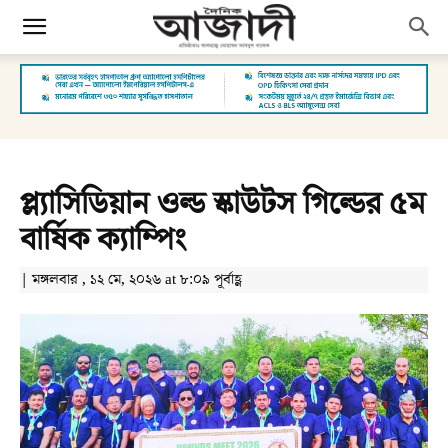
প্ল্যাসিডিয়ান ওল্ড স্কাউটস গিল্ডের ৫ম
বার্ষিক ক্যাম্পিং
| মঙ্গলবার , ১২ মে, ২০২৬ at ৮:০৯ পূর্বাহ্ণ