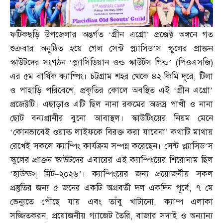
ফটিকছড়ি উপজেলার অন্তর্গত ‘গ্রীন এগ্রো’ প্রজেক্ট অঙ্গনে গত
শুক্রবার অনুষ্ঠিত হয়ে গেল সেন্ট প্ল্যাসিড’স স্কুলের প্রাক্তন
স্কাউটদের সংগঠন ‘প্ল্যাসিডিয়ান ওল্ড স্কাউটস গিল্ড’
(
পিওএসজি
)
এর ৫ম বার্ষিক ক্যাম্পিং। চট্টগ্রাম শহর থেকে ৪২ কিমি দূরে
,
টিলা
ও পাহাড়ি পরিবেশে
,
প্রকৃতির কোলে অবস্থিত এই ‘গ্রীন এগ্রো’
প্রজেক্টটি। এছাড়াও এটি ছিল নানা রকমের অজস্র পাখী ও নানা
ছোট বন্যপ্রানীর বুনো আবাস্থল। স্কাউটিংয়ের নিয়ম মেনে
‘কোনভাবেই ওয়াল্ড লাইফকে বিরক্ত করা যাবেনা’ কথাটি মাথায়
রেখেই সকলে ক্যাম্পিং কার্যক্রম সম্পন্ন করেছেন। সেন্ট প্ল্যাসিড’স
স্কুলের প্রাক্তন স্কাউটদের এবারের এই ক্যাম্পিংয়ের শিরোনাম ছিল
‘হাউন্ডস্‌ মিট
–
২০২৬’। ক্যাম্পিংয়ের জন্য প্রয়োজনীয় সকল
প্রস্তুতির জন্য ৫ জনের একটি অগ্রবর্তী দল একদিন পূর্বে
,
৭ মে
ভেন্যুতে পৌছে যায় এবং তাঁবু খাটানো
,
ক্যাম্প এলাকা
সজ্জিতকরন
,
প্রয়োজনীয় গ্যাজেট তৈরি
,
বাজার সদাই ও অন্যান্য