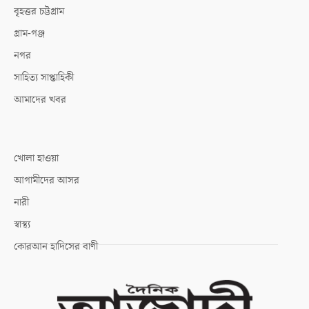
বৃহত্তর চট্টগ্রাম
গ্রাম-গঞ্জ
নগর
সাহিত্য সাপ্তাহিকী
আমাদের খবর
খোলা হাওয়া
আগামীদের আসর
নারী
স্বাস্থ্য
কোরআন হাদিসের বাণী