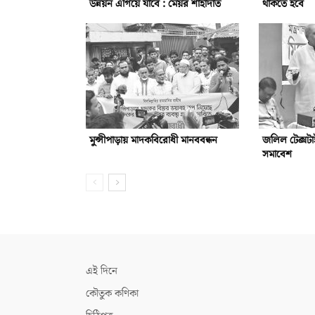
উন্নয়ন এগিয়ে যাবে : মেয়র শাহাদাত
থাকতে হবে
মুন্সীপাড়ায় মাদকবিরোধী মানববন্ধন
জলিল টেক্সটা
সমাবেশ
এই দিনে
কৌতুক কণিকা