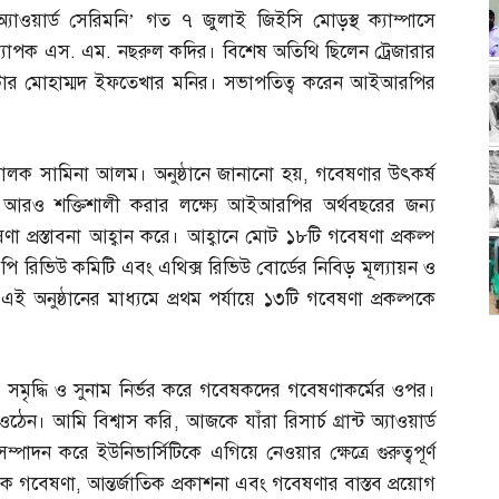
অ্যাওয়ার্ড সেরিমনি’ গত ৭ জুলাই জিইসি মোড়স্থ ক্যাম্পাসে
ধ্যাপক এস
.
এম
.
নছরুল কদির। বিশেষ অতিথি ছিলেন ট্রেজারার
্রার মোহাম্মদ ইফতেখার মনির। সভাপতিত্ব করেন আইআরপির
চালক সামিনা আলম। অনুষ্ঠানে জানানো হয়
,
গবেষণার উৎকর্ষ
শ আরও শক্তিশালী করার লক্ষ্যে আইআরপির অর্থবছরের জন্য
ণা প্রস্তাবনা আহ্বান করে। আহ্বানে মোট ১৮টি গবেষণা প্রকল্প
রিভিউ কমিটি এবং এথিক্স রিভিউ বোর্ডের নিবিড় মূল্যায়ন ও
 অনুষ্ঠানের মাধ্যমে প্রথম পর্যায়ে ১৩টি গবেষণা প্রকল্পকে
যৎ সমৃদ্ধি ও সুনাম নির্ভর করে গবেষকদের গবেষণাকর্মের ওপর।
ওঠেন। আমি বিশ্বাস করি
,
আজকে যাঁরা রিসার্চ গ্রান্ট অ্যাওয়ার্ড
পাদন করে ইউনিভার্সিটিকে এগিয়ে নেওয়ার ক্ষেত্রে গুরুত্বপূর্ণ
য়ক গবেষণা
,
আন্তর্জাতিক প্রকাশনা এবং গবেষণার বাস্তব প্রয়োগ