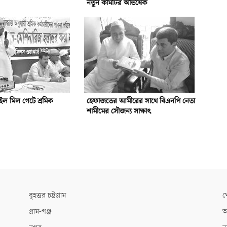
নতুন কমিটির অভিষেক
ইল মিল গেটে শ্রমিক
হেফাজতের আমীরের সাথে বিএনপি নেতা
শামীমের সৌজন্য সাক্ষাৎ
বৃহত্তর চট্টগ্রাম
খ
গ্রাম-গঞ্জ
আ