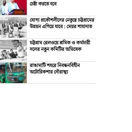
চেষ্টা করতে হবে
যোগ্য প্রকৌশলীদের নেতৃত্বে চট্টগ্রামের
উন্নয়ন এগিয়ে যাবে : মেয়র শাহাদাত
চট্টগ্রাম রেলওয়ে শ্রমিক ও কর্মচারী
দলের নতুন কমিটির অভিষেক
রাঙামাটি শহরে নিবন্ধনবিহীন
অটোরিকশার দৌরাত্ম্য