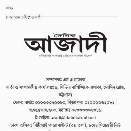
স্বাস্থ্য
কোরআন হাদিসের বাণী
সম্পাদকঃ
এম এ মালেক
বার্তা ও সম্পাদকীয় কার্যালয়ঃ
৯, সিডিএ বাণিজ্যিক এলাকা, মোমিন রোড,
চট্টগ্রাম।
ফোনঃ বার্তাঃ
০২৩৩৩৩৬২৩৮০, বিজ্ঞাপনঃ ০২৩৩৩৩৬২৩৮২ |
০১৭৫৫৬০৮২০০, ফ্যাক্সঃ ০২৩৩৩৩৬২৩৮১।
ই-মেইলঃ
azadi@dainikazadi.net
ঢাকা অফিসঃ
বিটিআই প্যারামাউন্ট (৩য় তলা), ৮০/৪ সিদ্ধেশ্বরী নিউ