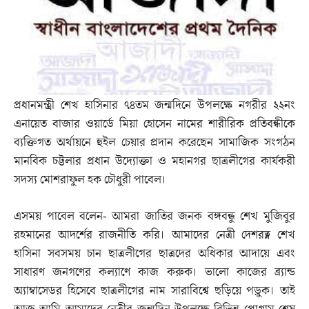
প্রধানমন্ত্রী শেখ হাসিনার ৭৪তম জন্মদিনে উপলক্ষে নগরীর ২২নং
এনায়েত বাজার ওয়ার্ডে মিয়া হোসেন নামের শারীরিক প্রতিবন্ধীকে
ব্যক্তিগত অর্থায়নে হুইল চেয়ার প্রদান করেছেন সামাজিক সংগঠন
মানবিক চট্টলার প্রধান উদ্যোক্তা ও মহানগর ছাত্রলীগের কার্যকরী
সদস্য মোশরাফুল হক চৌধুরী পাবেল।
এসময় পাবেল বলেন- আমরা জাতির জনক বঙ্গবন্ধু শেখ মুজিবুর
রহমানের আদর্শের রাজনীতি করি। আমাদের নেত্রী দেশরত্ন শেখ
হাসিনা সবসময় চান ছাত্রলীগের ছাত্রদের অধিকার আদায়ে এবং
সাধারণ জনগণের কল্যাণে কাজ করুক। ভালো কাজের ব্র্যান্ড
অ্যাম্বাসেডর হিসেবে ছাত্রলীগের নাম সারাবিশ্বে ছড়িয়ে পড়ুক। তাই