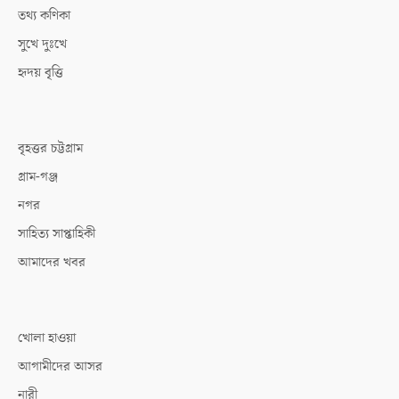
তথ্য কণিকা
সুখে দুঃখে
হৃদয় বৃত্তি
বৃহত্তর চট্টগ্রাম
গ্রাম-গঞ্জ
নগর
সাহিত্য সাপ্তাহিকী
আমাদের খবর
খোলা হাওয়া
আগামীদের আসর
নারী