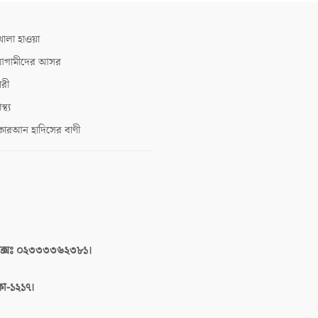
োলা হাওয়া
গামীদের আসর
ারী
াস্থ্য
োরআন হাদিসের বাণী
াক্সঃ ০২৩৩৩৩৬২৩৮১।
াকা-১২১৭।