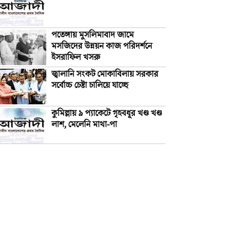
পতেঙ্গায় মুসলিমাবাদ জামে
মসজিদের উন্নয়ন কাজ পরিদর্শনে
ইসরাফিল খসরু
জ্বালানি সংকট মোকাবিলায় সরকার
সর্বোচ্চ চেষ্টা চালিয়ে যাচ্ছে
কুমিল্লায় ৯ প্যাকেটে গৃহবধূর খণ্ড খণ্ড
লাশ, মেলেনি মাথা-পা