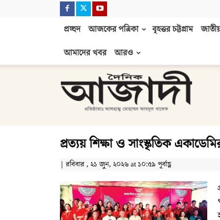
প্রচ্ছদ
আজকের পত্রিকা
বৃহত্তর চট্টগ্রাম
জাতীয়
আমাদের খবর
আরও
দৈনিক
আজাদী
প্রত্যয় শিক্ষা ও সাংস্কৃতিক একাডে
| রবিবার , ২১ জুন, ২০২৬ at ১০:৫৯ পূর্বাহ্ণ