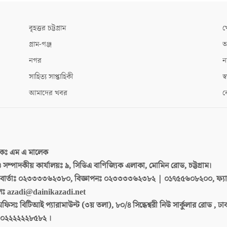
বৃহত্তর চট্টগ্রাম
খ
গ্রাম-গঞ্জ
আ
নগর
ন
সাহিত্য সাপ্তাহিকী
স্ব
আমাদের খবর
ক
দকঃ
এম এ মালেক
 ও সম্পাদকীয় কার্যালয়ঃ
৯, সিডিএ বাণিজ্যিক এলাকা, মোমিন রোড, চট্টগ্রাম।
ার্তাঃ
০২৩৩৩৩৬২৩৮০, বিজ্ঞাপনঃ ০২৩৩৩৩৬২৩৮২ | ০১৭৫৫৬০৮২০০, ফ্য
লঃ
azadi@dainikazadi.net
অফিসঃ
বিটিআই প্যারামাউন্ট (৩য় তলা), ৮০/৪ সিদ্ধেশ্বরী নিউ সার্কুলার রোড , ঢ
০২২২২২২৮৫৮২ ।