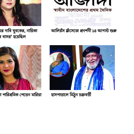
ের দাবি যুবকের, নায়িকা
আলিয়ঁস ফ্রঁসেজে প্রদর্শনী ১৪ আগস্ট শুরু
ের বাসর’ হয়েছিল
 পারিশ্রমিক পেতেন মারিয়া
হাসপাতালে মিঠুন চক্রবর্তী