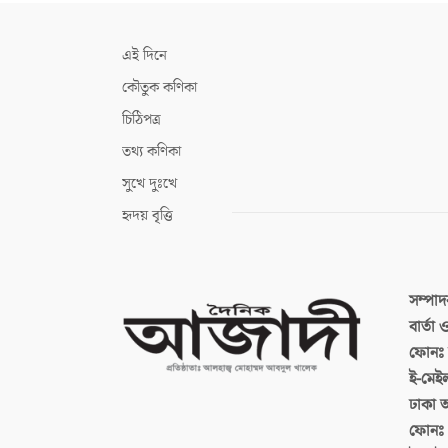
এই দিনে
কৌতুক কণিকা
চিঠিপত্র
তথ্য কণিকা
সুখে দুঃখে
হৃদয় বৃত্তি
সম্পা
বার্তা
ফোনঃ ব
ই-মেই
ঢাকা 
ফোনঃ