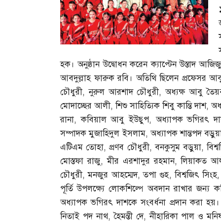
হক। অনুষ্ঠান উদ্বোধন করেন ক্যাপ্টেন উস্তাদ আজিজু
আবদুল্লাহ ফারুক রবি। অতিথি ছিলেন প্রফেসর আ
চৌধুরী
,
নুরুল আরশাদ চৌধুরী
,
অধ্যক্ষ আবু তৈয়
মোদাচ্ছের আলী
,
শিশু সাহিত্যিক শিবু কান্তি দাশ
,
অধ
রানা
,
কবিয়াল আবু ইউছুপ
,
অধ্যাপক ভগিরৎ দ
সম্পাদক মুজাহিদুল ইসলাম
,
অধ্যাপক শান্তপদ বড়ুয়
এটিএম তোহা
,
প্রণব চৌধুরী
,
বনকুসুম বড়ুয়া
,
বিশ্
মোস্তফা রাজু
,
মীর এরশাদুর রহমান
,
লিয়াকত আ
চৌধুরী
,
মনজুর আহম্মেদ
,
তপা গুহ
,
বিশ্বজিৎ সিংহ
পূর্তি উপলক্ষ্যে লোকশিল্পে অবদান রাখার জন্য 
অধ্যাপক ভগিরৎ দাশকে সংবর্ধনা প্রদান করা হয়।
নিতাই পদ নাথ
,
হৈমন্তী দে
,
নীহারিকা পাল ও মনিষ