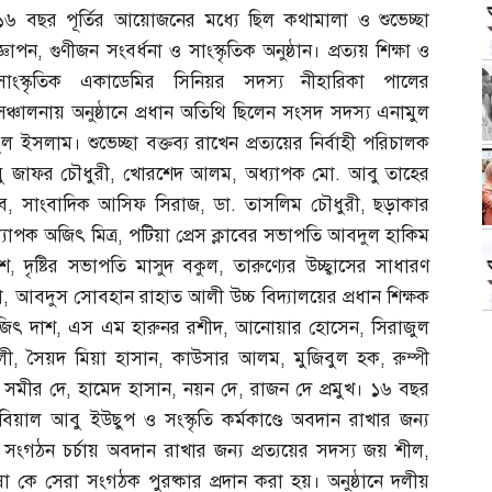
১৬ বছর পূর্তির আয়োজনের মধ্যে ছিল কথামালা ও শুভেচ্ছা
জ্ঞাপন
,
গুণীজন সংবর্ধনা ও সাংস্কৃতিক অনুষ্ঠান। প্রত্যয় শিক্ষা ও
সাংস্কৃতিক একাডেমির সিনিয়র সদস্য নীহারিকা পালের
সঞ্চালনায় অনুষ্ঠানে প্রধান অতিথি ছিলেন সংসদ সদস্য এনামুল
ল ইসলাম। শুভেচ্ছা বক্তব্য রাখেন প্রত্যয়ের নির্বাহী পরিচালক
বু জাফর চৌধুরী
,
খোরশেদ আলম
,
অধ্যাপক মো
.
আবু তাহের
ব
,
সাংবাদিক আসিফ সিরাজ
,
ডা
.
তাসলিম চৌধুরী
,
ছড়াকার
্যাপক অজিৎ মিত্র
,
পটিয়া প্রেস ক্লাবের সভাপতি আবদুল হাকিম
াশ
,
দৃষ্টির সভাপতি মাসুদ বকুল
,
তারুণ্যের উচ্ছ্বাসের সাধারণ
া
,
আবদুস সোবহান রাহাত আলী উচ্চ বিদ্যালয়ের প্রধান শিক্ষক
বজিৎ দাশ
,
এস এম হারুনর রশীদ
,
আনোয়ার হোসেন
,
সিরাজুল
লী
,
সৈয়দ মিয়া হাসান
,
কাউসার আলম
,
মুজিবুল হক
,
রুম্পী
,
সমীর দে
,
হামেদ হাসান
,
নয়ন দে
,
রাজন দে প্রমুখ। ১৬ বছর
কবিয়াল আবু ইউছুপ ও সংস্কৃতি কর্মকাণ্ডে অবদান রাখার জন্য
 সংগঠন চর্চায় অবদান রাখার জন্য প্রত্যয়ের সদস্য জয় শীল
,
া কে সেরা সংগঠক পুরষ্কার প্রদান করা হয়। অনুষ্ঠানে দলীয়