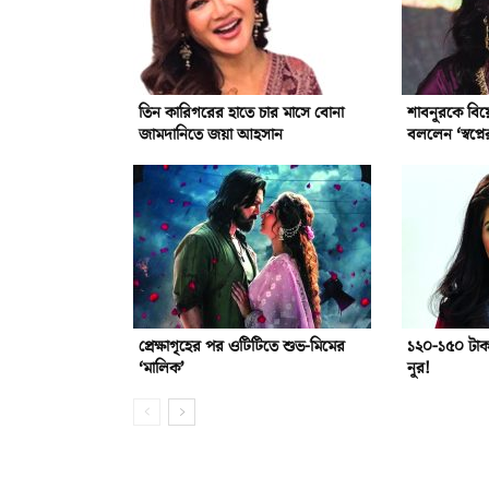
তিন কারিগরের হাতে চার মাসে বোনা
শাবনূরকে বিয়
জামদানিতে জয়া আহসান
বললেন ‘স্বপ্ন
প্রেক্ষাগৃহের পর ওটিটিতে শুভ-মিমের
১২০-১৫০ টাকা
‘মালিক’
নূর!