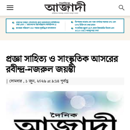
প্রজ্ঞা সাহিত্য ও সাংস্কৃতিক আসরের
রবীন্দ্র-নজরুল জয়ন্তী
| সোমবার , ১ জুন, ২০২৬ at ৯:১৪ পূর্বাহ্ণ