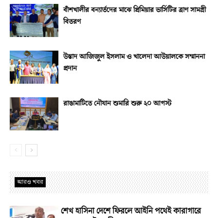
বাঁশখালীর বন্যার্তদের মাঝে প্রিমিয়ার ভার্সিটির ত্রাণ সামগ্রী
বিতরণ
উস্তাদ আজিজুল ইসলাম ও খালেদা আউয়ালকে সম্মাননা
প্রদান
রাঙামাটিতে নৌযান শুমারি শুরু ২০ আগস্ট
আরও খবর
শেখ হাসিনা দেশে ফিরলে আইনি পথেই কারাগারে