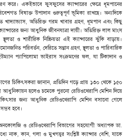
ধারণ করে। একইভাবে ফুসফুসের ক্যান্সারের ক্ষেত্রে ধূমপানের
বেশগত বিষাক্ত উপাদান গুরুত্বপূর্ণ ভূমিকা রাখছে। অন্যদিকে
 খাদ্যাভ্যাস
,
অতিরিক্ত গরম খাবার গ্রহণ
,
ধূমপান এবং কিছু
ক্যান্সারের জন্য আধুনিক জীবনযাত্রা দায়ী। অতিরিক্ত লাল মাংস
,
স্থূলতা ও শারীরিক নিষ্ক্রিয়তা এই ক্যান্সারের ঝুঁকি বাড়ায়।
ছে হরমোনজনিত পরিবর্তন
,
দেরিতে সন্তান গ্রহণ
,
স্থূলতা ও পারিবারিক
হিউম্যান প্যাপিলোমা ভাইরাস সংক্রমণের ফল
,
যা টিকাদান ও
িভাগের চিকিৎসকরা জানান
,
প্রতিদিন গড়ে প্রায় ১৩০ থেকে ১৫০
ৎসা আধুনিকায়ন হলেও চমেকে পুরনো রেডিওথেরাপি মেশিন দিয়ে
কিৎসার জন্য আধুনিক রেডিওথেরাপি মেশিন বসানো গেলে
সম্ভব হবে।
যাল অনকোলজি ও রেডিওথেরাপি বিভাগের সহযোগী অধ্যাপক ডা
.
মধ্যে নাক
,
কান
,
গলা ও মুখগহ্বর সংশ্লিষ্ট ক্যান্সার বেশি
,
যাকে