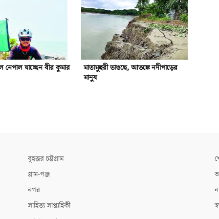
 নেপাল যাচ্ছেন বীর কুমার
মাতামুহুরী ভাঙছে, আতঙ্কে নদীপাড়ের
মানুষ
বৃহত্তর চট্টগ্রাম
খ
গ্রাম-গঞ্জ
আ
নগর
ন
সাহিত্য সাপ্তাহিকী
স্ব