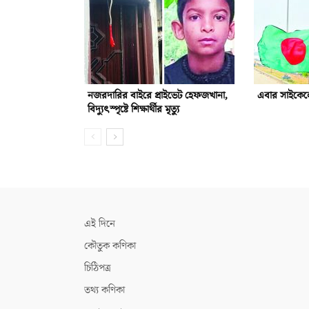
নজরদারির বাইরে প্রাইভেট হেফজখানা,
এবার সাইকেলে
বিদ্যুৎস্পৃষ্টে শিক্ষার্থীর মৃত্যু
এই দিনে
কৌতুক কণিকা
চিঠিপত্র
তথ্য কণিকা