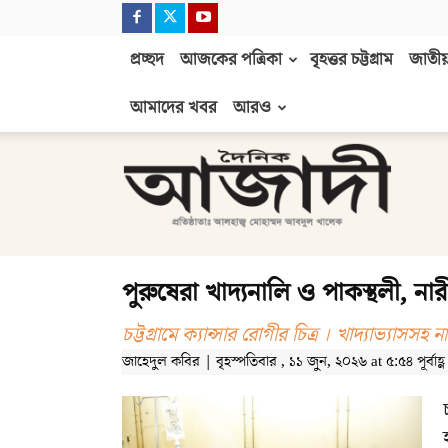
প্রচ্ছদ
আজকের পত্রিকা
বৃহত্তর চট্টগ্রাম
জাতীয়
আমাদের খবর
আরও
দৈনিক
আজাদী
পুরুষেরা খাদ্যনালি ও পাকস্থলী, নারীর
চট্টগ্রামে ক্যান্সার রোগীর চিত্র । খাদ্যাভ্যাসসহ 
জাহেদুল কবির | বৃহস্পতিবার , ১১ জুন, ২০২৬ at ৫:৫৪ পূর্বাহ্ণ