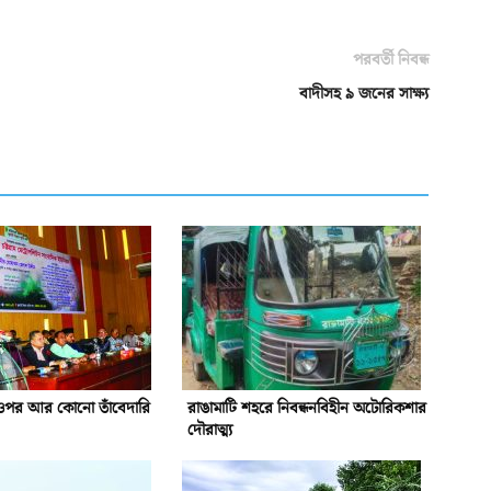
পরবর্তী নিবন্ধ
বাদীসহ ৯ জনের সাক্ষ্য
ওপর আর কোনো তাঁবেদারি
রাঙামাটি শহরে নিবন্ধনবিহীন অটোরিকশার
দৌরাত্ম্য