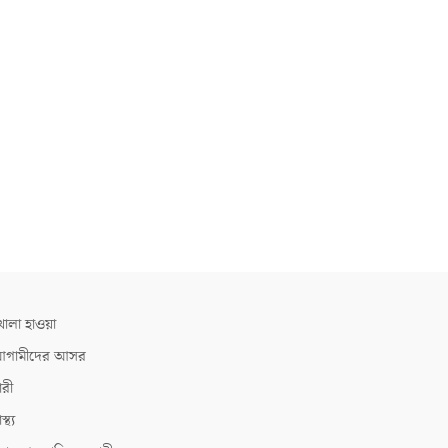
োলা হাওয়া
গামীদের আসর
ারী
াস্থ্য