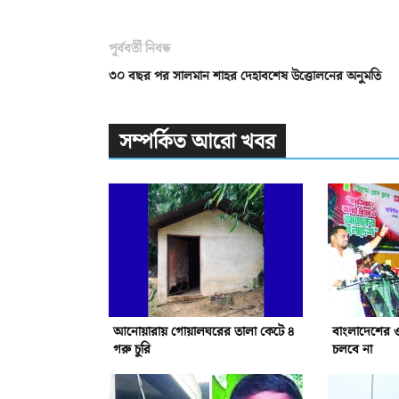
পূর্ববর্তী নিবন্ধ
৩০ বছর পর সালমান শাহর দেহাবশেষ উত্তোলনের অনুমতি
সম্পর্কিত আরো খবর
আনোয়ারায় গোয়ালঘরের তালা কেটে ৪
বাংলাদেশের 
গরু চুরি
চলবে না