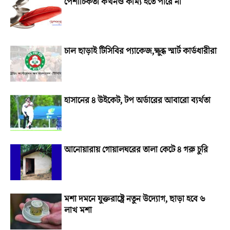
পৈশাচিকতা কখনও কাম্য হতে পারে না
চাল ছাড়াই টিসিবির প্যাকেজ,ক্ষুব্ধ স্মার্ট কার্ডধারীরা
হাসানের ৪ উইকেট, টপ অর্ডারের আবারো ব্যর্থতা
আনোয়ারায় গোয়ালঘরের তালা কেটে ৪ গরু চুরি
মশা দমনে যুক্তরাষ্ট্রে নতুন উদ্যোগ, ছাড়া হবে ৬
লাখ মশা