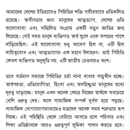
আমাদের দেশের ইতিহাসেও পিরিতির শক্তি গভীরভাবে প্রতিফলিত
হয়েছে। স্বাধীনতার জন্য মানুষের আত্মত্যাগ
,
দেশের প্রতি
ভালোবাসা এবং সম্মিলিত সংগ্রাম একটি নতুন জাতির জন্ম
দিয়েছে। সেই সময় মানুষ ব্যক্তিগত স্বার্থ ভুলে একে অপরের পাশে
দাঁড়িয়েছিল। এই ভালোবাসা শুধু আবেগ ছিল না
,
এটি ছিল
দায়িত্ববোধ এবং আত্মত্যাগের এক মহান উদাহরণ। তাই পিরিতি
কেবল ব্যক্তিগত অনুভূতি নয়
,
এটি জাতীয় চেতনারও অংশ।
তবে বর্তমান সমাজে পিরিতির চর্চা নানা বাধার সম্মুখীন হচ্ছে।
স্বার্থপরতা
,
প্রতিযোগিতা
,
হিংসা এবং অসহিষ্ণুতা মানুষের মধ্যে
দূরত্ব বাড়াচ্ছে। মানুষ এখন অনেক ক্ষেত্রে নিজের স্বার্থকে সবচেয়ে
বেশি গুরুত্ব দেয়। ফলে সামাজিক সম্পর্ক দুর্বল হয়ে পড়ছে।
সামাজিক যোগাযোগমাধ্যমেও মতভেদ অনেক সময় শত্রুতায় রূপ
নিচ্ছে। এই পরিস্থিতি থেকে বেরিয়ে আসতে হলে পরিবার এবং
শিক্ষা প্রতিষ্ঠানকে আরও গুরুত্বপূর্ণ ভূমিকা পালন করতে হবে।