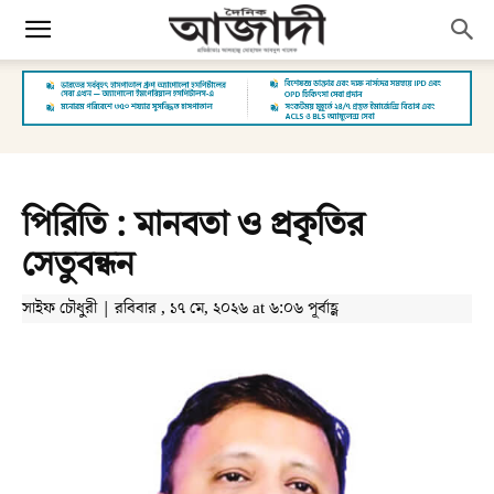
পিরিতি : মানবতা ও প্রকৃতির
সেতুবন্ধন
সাইফ চৌধুরী | রবিবার , ১৭ মে, ২০২৬ at ৬:০৬ পূর্বাহ্ণ