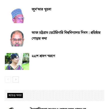
জুম’আর খুতবা
আজ চট্টগ্রাম ভেটেরিনারি বিশ্ববিদ্যালয় দিবস : প্রতিষ্ঠার
গোড়ার কথা
২২শে শ্রাবণ স্মরণে
আরও খবর