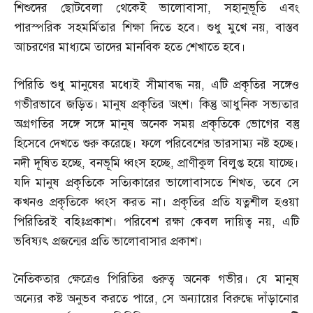
শিশুদের ছোটবেলা থেকেই ভালোবাসা
,
সহানুভূতি এবং
পারস্পরিক সহমর্মিতার শিক্ষা দিতে হবে। শুধু মুখে নয়
,
বাস্তব
আচরণের মাধ্যমে তাদের মানবিক হতে শেখাতে হবে।
পিরিতি শুধু মানুষের মধ্যেই সীমাবদ্ধ নয়
,
এটি প্রকৃতির সঙ্গেও
গভীরভাবে জড়িত। মানুষ প্রকৃতির অংশ। কিন্তু আধুনিক সভ্যতার
অগ্রগতির সঙ্গে সঙ্গে মানুষ অনেক সময় প্রকৃতিকে ভোগের বস্তু
হিসেবে দেখতে শুরু করেছে। ফলে পরিবেশের ভারসাম্য নষ্ট হচ্ছে।
নদী দূষিত হচ্ছে
,
বনভূমি ধ্বংস হচ্ছে
,
প্রাণীকুল বিলুপ্ত হয়ে যাচ্ছে।
যদি মানুষ প্রকৃতিকে সত্যিকারের ভালোবাসতে শিখত
,
তবে সে
কখনও প্রকৃতিকে ধ্বংস করত না। প্রকৃতির প্রতি যত্নশীল হওয়া
পিরিতিরই বহিঃপ্রকাশ। পরিবেশ রক্ষা কেবল দায়িত্ব নয়
,
এটি
ভবিষ্যৎ প্রজন্মের প্রতি ভালোবাসার প্রকাশ।
নৈতিকতার ক্ষেত্রেও পিরিতির গুরুত্ব অনেক গভীর। যে মানুষ
অন্যের কষ্ট অনুভব করতে পারে
,
সে অন্যায়ের বিরুদ্ধে দাঁড়ানোর