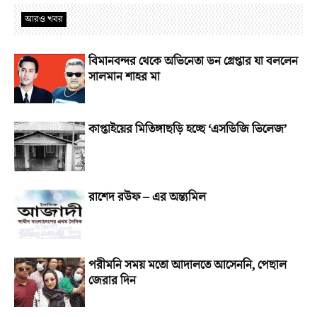
আরও খবর
বিমানবন্দর থেকে অভিনেতা ডন গ্রেপ্তার যা বললেন
সালমান শাহর মা
কাপ্তাইয়ের মিতিঙ্গাছড়ি হচ্ছে ‘এসডিজি ভিলেজ’
রাশেদ রউফ – এর অন্ত্যমিল
পরীমনি সময় মতো আদালতে আসেননি, পেছাল
জেরার দিন