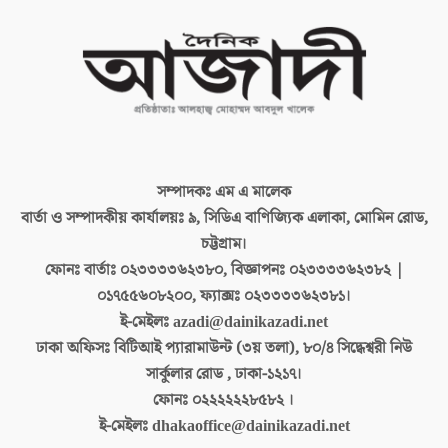
সম্পাদকঃ
এম এ মালেক
বার্তা ও সম্পাদকীয় কার্যালয়ঃ
৯, সিডিএ বাণিজ্যিক এলাকা, মোমিন রোড,
চট্টগ্রাম।
ফোনঃ বার্তাঃ
০২৩৩৩৩৬২৩৮০, বিজ্ঞাপনঃ ০২৩৩৩৩৬২৩৮২ |
০১৭৫৫৬০৮২০০, ফ্যাক্সঃ ০২৩৩৩৩৬২৩৮১।
ই-মেইলঃ
azadi@dainikazadi.net
ঢাকা অফিসঃ
বিটিআই প্যারামাউন্ট (৩য় তলা), ৮০/৪ সিদ্ধেশ্বরী নিউ
সার্কুলার রোড , ঢাকা-১২১৭।
ফোনঃ
০২২২২২২৮৫৮২ ।
ই-মেইলঃ
dhakaoffice@dainikazadi.net