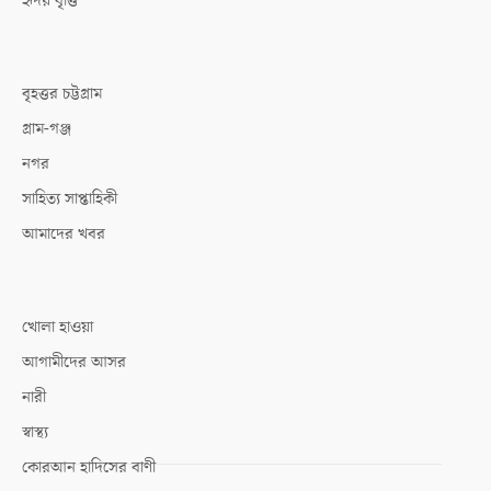
হৃদয় বৃত্তি
বৃহত্তর চট্টগ্রাম
গ্রাম-গঞ্জ
নগর
সাহিত্য সাপ্তাহিকী
আমাদের খবর
খোলা হাওয়া
আগামীদের আসর
নারী
স্বাস্থ্য
কোরআন হাদিসের বাণী