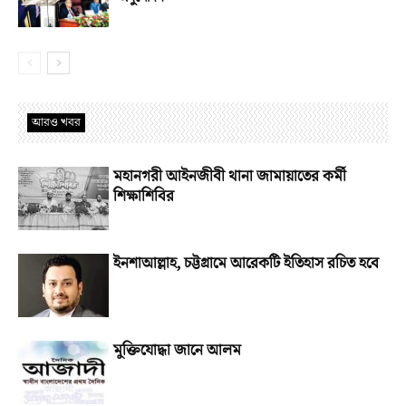
আরও খবর
মহানগরী আইনজীবী থানা জামায়াতের কর্মী
শিক্ষাশিবির
ইনশাআল্লাহ, চট্টগ্রামে আরেকটি ইতিহাস রচিত হবে
মুক্তিযোদ্ধা জানে আলম