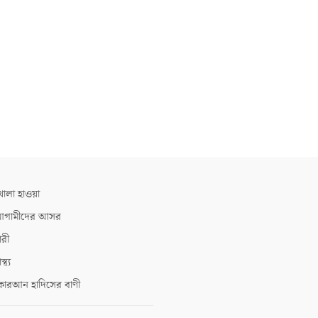
োলা হাওয়া
গামীদের আসর
ারী
াস্থ্য
োরআন হাদিসের বাণী