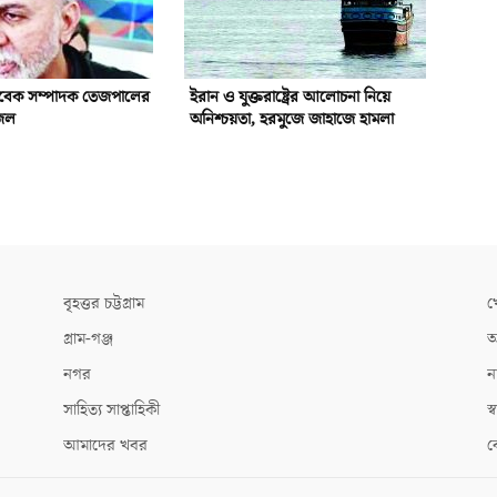
বেক সম্পাদক তেজপালের
ইরান ও যুক্তরাষ্ট্রের আলোচনা নিয়ে
েল
অনিশ্চয়তা, হরমুজে জাহাজে হামলা
বৃহত্তর চট্টগ্রাম
খ
গ্রাম-গঞ্জ
আ
নগর
ন
সাহিত্য সাপ্তাহিকী
স্ব
আমাদের খবর
ক