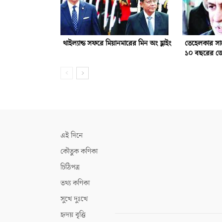
থাইল্যান্ড সফরে মিয়ানমারের মিন অং হ্লাইং
তেহেলকার সা
১০ বছরের জ
এই দিনে
কৌতুক কণিকা
চিঠিপত্র
তথ্য কণিকা
সুখে দুঃখে
হৃদয় বৃত্তি