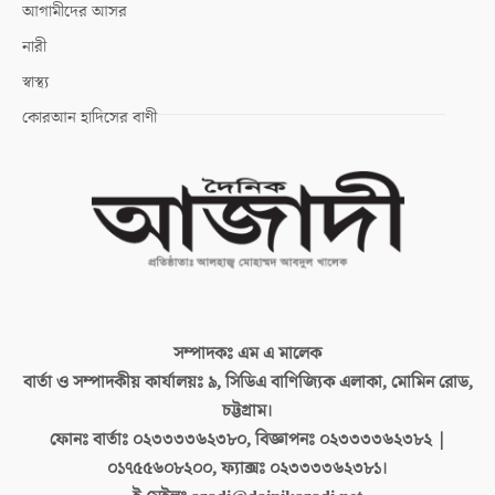
আগামীদের আসর
নারী
স্বাস্থ্য
কোরআন হাদিসের বাণী
সম্পাদকঃ
এম এ মালেক
বার্তা ও সম্পাদকীয় কার্যালয়ঃ
৯, সিডিএ বাণিজ্যিক এলাকা, মোমিন রোড,
চট্টগ্রাম।
ফোনঃ বার্তাঃ
০২৩৩৩৩৬২৩৮০, বিজ্ঞাপনঃ ০২৩৩৩৩৬২৩৮২ |
০১৭৫৫৬০৮২০০, ফ্যাক্সঃ ০২৩৩৩৩৬২৩৮১।