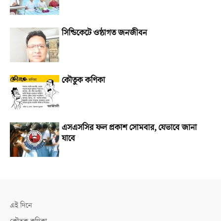
সিন্ডিকেটে ওষ্ঠাগত জনজীবন
কৌতুক কণিকা
এসএসসির ফল প্রকাশ সোমবার, যেভাবে জানা
যাবে
এই দিনে