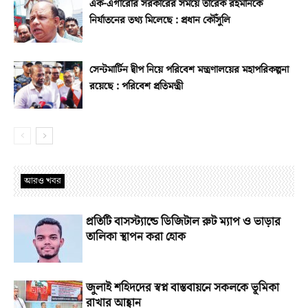
এক-এগারোর সরকারের সময়ে তারেক রহমানকে
নির্যাতনের তথ্য মিলেছে : প্রধান কৌঁসুলি
সেন্টমার্টিন দ্বীপ নিয়ে পরিবেশ মন্ত্রণালয়ের মহাপরিকল্পনা
রয়েছে : পরিবেশ প্রতিমন্ত্রী
আরও খবর
প্রতিটি বাসস্ট্যান্ডে ডিজিটাল রুট ম্যাপ ও ভাড়ার
তালিকা স্থাপন করা হোক
জুলাই শহিদদের স্বপ্ন বাস্তবায়নে সকলকে ভূমিকা
রাখার আহ্বান