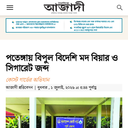
পতেঙ্গায় বিপুল বিদেশি মদ বিয়ার ও
সিগারেট জব্দ
কোস্ট গার্ডের অভিযান
আজাদী প্রতিবেদন | বুধবার , ১ জুলাই, ২০২৬ at ৫:৪৪ পূর্বাহ্ণ