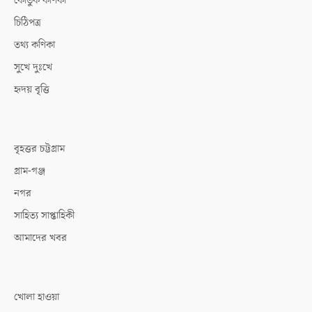
কৌতুক কণিকা
চিঠিপত্র
তথ্য কণিকা
সুখে দুঃখে
হৃদয় বৃত্তি
বৃহত্তর চট্টগ্রাম
গ্রাম-গঞ্জ
নগর
সাহিত্য সাপ্তাহিকী
আমাদের খবর
খোলা হাওয়া