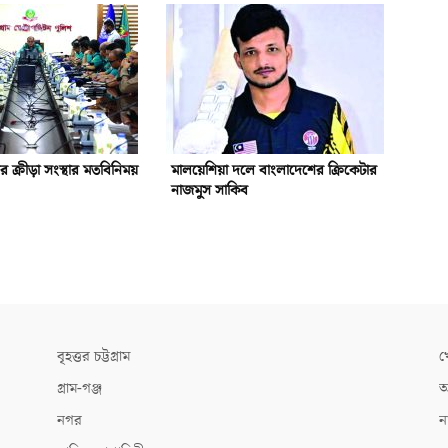
গর ক্রীড়া সংস্থার মতবিনিময়
মালয়েশিয়া দলে বাংলাদেশের ক্রিকেটার
নাজমুস সাকিব
বৃহত্তর চট্টগ্রাম
খ
গ্রাম-গঞ্জ
আ
নগর
ন