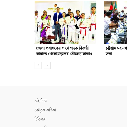
জেলা প্রশাসকের সাথে পদক বিজয়ী
চট্টগ্রাম মহান
কারাতে খেলোয়াড়দের সৌজন্য সাক্ষাৎ
সভা
এই দিনে
কৌতুক কণিকা
চিঠিপত্র