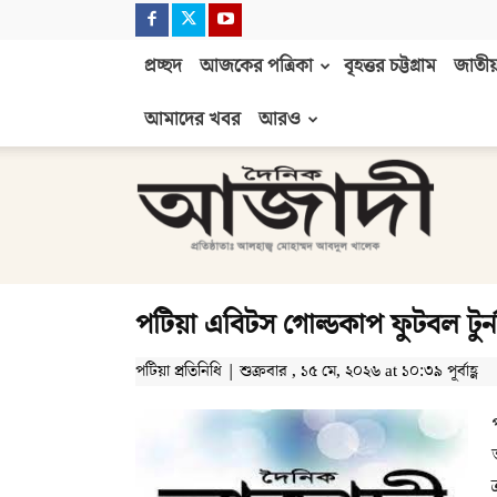
প্রচ্ছদ
আজকের পত্রিকা
বৃহত্তর চট্টগ্রাম
জাতীয়
আমাদের খবর
আরও
দৈনিক
আজাদী
পটিয়া এবিটস গোল্ডকাপ ফুটবল টুর
পটিয়া প্রতিনিধি | শুক্রবার , ১৫ মে, ২০২৬ at ১০:৩৯ পূর্বাহ্ণ