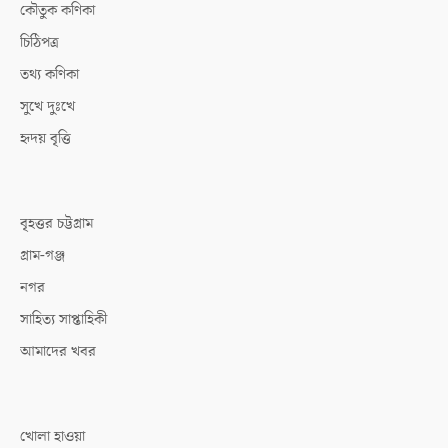
কৌতুক কণিকা
চিঠিপত্র
তথ্য কণিকা
সুখে দুঃখে
হৃদয় বৃত্তি
বৃহত্তর চট্টগ্রাম
গ্রাম-গঞ্জ
নগর
সাহিত্য সাপ্তাহিকী
আমাদের খবর
খোলা হাওয়া