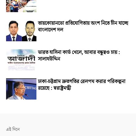
তায়কোয়ানডো প্রতিযোগিতায় অংশ নিতে চীন যাচ্ছে
বাংলাদেশ দল
ভারত হাসিনা কার্ড খেলে, আবার বন্ধুত্বও চায় :
সালাহউদ্দিন
ঢাকা-চট্টগ্রাম দ্রুতগতির রেলপথ করার পরিকল্পনা
রয়েছে : স্বরাষ্ট্রমন্ত্রী
এই দিনে