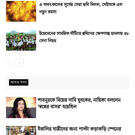
এ যাবৎকালের সূর্যের সেরা ছবি মিলল, সেইসঙ্গে এল
নতুন রহস্য
ইয়েমেনের সামরিক ঘাঁটিতে হুথিদের ক্ষেপণাস্ত্র হামলায় ৫৮
সেনা নিহত
আরও খবর
শাবনূরকে বিয়ের দাবি যুবকের, নায়িকা বললেন
‘স্বপ্নের বাসর’ হয়েছিল
ইতালির যাত্রীদের জন্য পাল্টা কড়াকড়ি স্পেনের