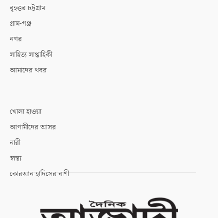
বৃহত্তর চট্টগ্রাম
গ্রাম-গঞ্জ
নগর
সাহিত্য সাপ্তাহিকী
আমাদের খবর
খোলা হাওয়া
আগামীদের আসর
নারী
স্বাস্থ্য
কোরআন হাদিসের বাণী