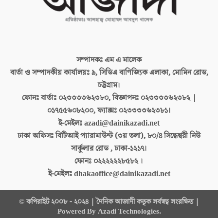
সম্পাদকঃ
এম এ মালেক
বার্তা ও সম্পাদকীয় কার্যালয়ঃ
৯, সিডিএ বাণিজ্যিক এলাকা, মোমিন রোড,
চট্টগ্রাম।
ফোনঃ বার্তাঃ
০২৩৩৩৩৬২৩৮০, বিজ্ঞাপনঃ ০২৩৩৩৩৬২৩৮২ |
০১৭৫৫৬০৮২০০, ফ্যাক্সঃ ০২৩৩৩৩৬২৩৮১।
ই-মেইলঃ
azadi@dainikazadi.net
ঢাকা অফিসঃ
বিটিআই প্যারামাউন্ট (৩য় তলা), ৮০/৪ সিদ্ধেশ্বরী নিউ
সার্কুলার রোড , ঢাকা-১২১৭।
ফোনঃ
০২২২২২২৮৫৮২ ।
ই-মেইলঃ
dhakaoffice@dainikazadi.net
© কপিরাইট ২০০৮ - ২০২৪ | দৈনিক আজাদী কতৃক সর্বস্বত্ব সংরক্ষিত |
Powered By Azadi Technologies.