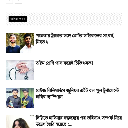
আরও খবর
পতেঙ্গায় ট্রাকের সঙ্গে মোটর সাইকেলের সংঘর্ষ,
নিহত ২
অষ্টম শ্রেণি পাস করেই চিকিৎসক!
বেইজ বিলিয়ার্ডস জুনিয়র এইট বল পুল টুর্নামেন্টে
হাবিব চ্যাম্পিয়ন
দিল্লিতে হাসিনার বক্তব্যের পর ভবিষ্যৎ সম্পর্ক নিয়ে
উদ্বেগ তৈরি হয়েছে :...