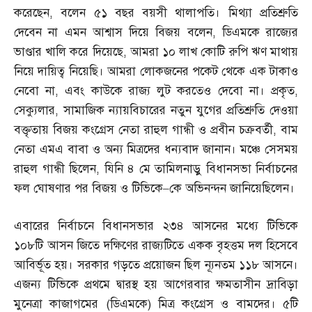
করেছেন
,
বলেন ৫১ বছর বয়সী থালাপতি। মিথ্যা প্রতিশ্রুতি
দেবেন না এমন আশ্বাস দিয়ে বিজয় বলেন
,
ডিএমকে রাজ্যের
ভাণ্ডার খালি করে দিয়েছে
,
আমরা ১০ লাখ কোটি রুপি ঋণ মাথায়
নিয়ে দায়িত্ব নিয়েছি। আমরা লোকজনের পকেট থেকে এক টাকাও
নেবো না
,
এবং কাউকে রাজ্য লুট করতেও দেবো না। প্রকৃত
,
সেক্যুলার
,
সামাজিক ন্যায়বিচারের নতুন যুগের প্রতিশ্রুতি দেওয়া
বক্তৃতায় বিজয় কংগ্রেস নেতা রাহুল গান্ধী ও প্রবীন চক্রবর্তী
,
বাম
নেতা এমএ বাবা ও অন্য মিত্রদের ধন্যবাদ জানান। মঞ্চে সেসময়
রাহুল গান্ধী ছিলেন
,
যিনি ৪ মে তামিলনাড়ু বিধানসভা নির্বাচনের
ফল ঘোষণার পর বিজয় ও টিভিকে
–
কে অভিনন্দন জানিয়েছিলেন।
এবারের নির্বাচনে বিধানসভার ২৩৪ আসনের মধ্যে টিভিকে
১০৮টি আসন জিতে দক্ষিণের রাজ্যটিতে একক বৃহত্তম দল হিসেবে
আবির্ভূত হয়। সরকার গড়তে প্রয়োজন ছিল ন্যূনতম ১১৮ আসনে।
এজন্য টিভিকে প্রথমে দ্বারস্থ হয় আগেরবার ক্ষমতাসীন দ্রাবিড়া
মুনেত্রা কাজাগমের
(
ডিএমকে
)
মিত্র কংগ্রেস ও বামদের। ৫টি