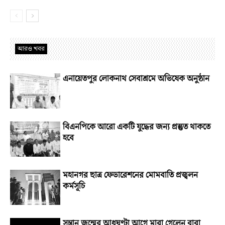
আরও খবর
এনায়েতপুর লোকনাথ সেবাশ্রমে অভিষেক অনুষ্ঠান
বিএনপিকে আরো একটি যুদ্ধের জন্য প্রস্তুত থাকতে
হবে
মহানগর ছাত্র ফেডারেশনের মোমবাতি প্রজ্বলন
কর্মসূচি
সন্তান জন্মের আধঘণ্টা আগে মারা গেলেন বাবা