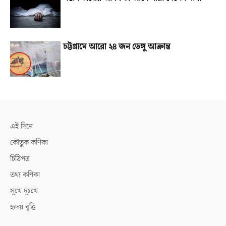
চট্টগ্রামে আরো ২৪ জন ডেঙ্গু আক্রান্ত
এই দিনে
কৌতুক কণিকা
চিঠিপত্র
তথ্য কণিকা
সুখে দুঃখে
হৃদয় বৃত্তি