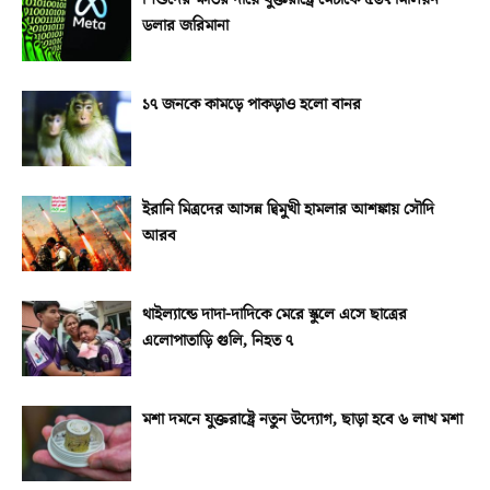
ডলার জরিমানা
১৭ জনকে কামড়ে পাকড়াও হলো বানর
ইরানি মিত্রদের আসন্ন দ্বিমুখী হামলার আশঙ্কায় সৌদি
আরব
থাইল্যান্ডে দাদা-দাদিকে মেরে স্কুলে এসে ছাত্রের
এলোপাতাড়ি গুলি, নিহত ৭
মশা দমনে যুক্তরাষ্ট্রে নতুন উদ্যোগ, ছাড়া হবে ৬ লাখ মশা