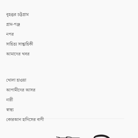
বৃহত্তর চট্টগ্রাম
গ্রাম-গঞ্জ
নগর
সাহিত্য সাপ্তাহিকী
আমাদের খবর
খোলা হাওয়া
আগামীদের আসর
নারী
স্বাস্থ্য
কোরআন হাদিসের বাণী