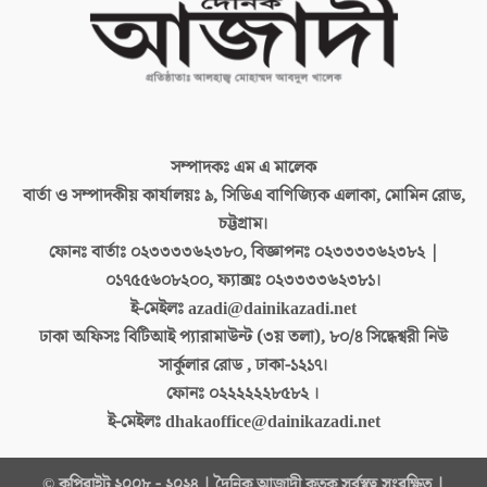
সম্পাদকঃ
এম এ মালেক
বার্তা ও সম্পাদকীয় কার্যালয়ঃ
৯, সিডিএ বাণিজ্যিক এলাকা, মোমিন রোড,
চট্টগ্রাম।
ফোনঃ বার্তাঃ
০২৩৩৩৩৬২৩৮০, বিজ্ঞাপনঃ ০২৩৩৩৩৬২৩৮২ |
০১৭৫৫৬০৮২০০, ফ্যাক্সঃ ০২৩৩৩৩৬২৩৮১।
ই-মেইলঃ
azadi@dainikazadi.net
ঢাকা অফিসঃ
বিটিআই প্যারামাউন্ট (৩য় তলা), ৮০/৪ সিদ্ধেশ্বরী নিউ
সার্কুলার রোড , ঢাকা-১২১৭।
ফোনঃ
০২২২২২২৮৫৮২ ।
ই-মেইলঃ
dhakaoffice@dainikazadi.net
© কপিরাইট ২০০৮ - ২০২৪ | দৈনিক আজাদী কতৃক সর্বস্বত্ব সংরক্ষিত |