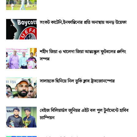
সংকট কাটেনি,ইনফান্তিনোর প্রতি অনাস্থায় অনড় উয়েফা
শহীদ জিয়া ও খালেদা জিয়া আন্তঃস্কুল ফুটবলের গ্রুপিং
সম্পন্ন
সালাহকে ছিনিয়ে নিল তুর্কি ক্লাব ট্রাবজোনস্পোর
বেইজ বিলিয়ার্ডস জুনিয়র এইট বল পুল টুর্নামেন্টে হাবিব
চ্যাম্পিয়ন