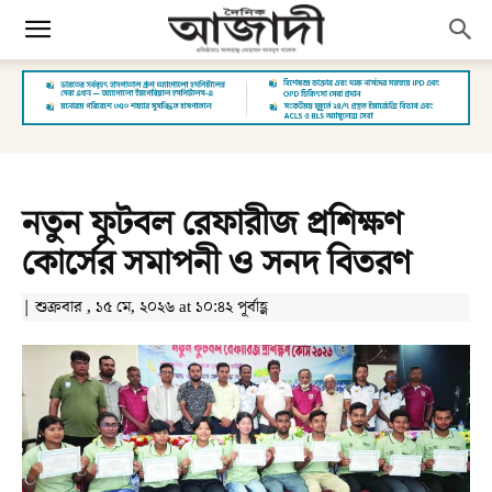
নতুন ফুটবল রেফারীজ প্রশিক্ষণ
কোর্সের সমাপনী ও সনদ বিতরণ
| শুক্রবার , ১৫ মে, ২০২৬ at ১০:৪২ পূর্বাহ্ণ