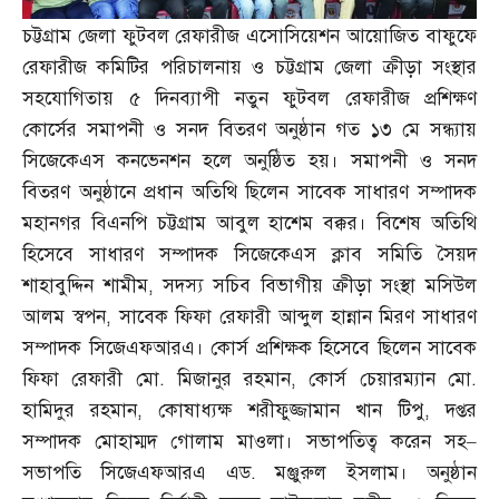
চট্টগ্রাম জেলা ফুটবল রেফারীজ এসোসিয়েশন আয়োজিত বাফুফে
রেফারীজ কমিটির পরিচালনায় ও চট্টগ্রাম জেলা ক্রীড়া সংস্থার
সহযোগিতায় ৫ দিনব্যাপী নতুন ফুটবল রেফারীজ প্রশিক্ষণ
কোর্সের সমাপনী ও সনদ বিতরণ অনুষ্ঠান গত ১৩ মে সন্ধ্যায়
সিজেকেএস কনভেনশন হলে অনুষ্ঠিত হয়। সমাপনী ও সনদ
বিতরণ অনুষ্ঠানে প্রধান অতিথি ছিলেন সাবেক সাধারণ সম্পাদক
মহানগর বিএনপি চট্টগ্রাম আবুল হাশেম বক্কর। বিশেষ অতিথি
হিসেবে সাধারণ সম্পাদক সিজেকেএস ক্লাব সমিতি সৈয়দ
শাহাবুদ্দিন শামীম
,
সদস্য সচিব বিভাগীয় ক্রীড়া সংস্থা মসিউল
আলম স্বপন
,
সাবেক ফিফা রেফারী আব্দুল হান্নান মিরণ সাধারণ
সম্পাদক সিজেএফআরএ। কোর্স প্রশিক্ষক হিসেবে ছিলেন সাবেক
ফিফা রেফারী মো
.
মিজানুর রহমান
,
কোর্স চেয়ারম্যান মো
.
হামিদুর রহমান
,
কোষাধ্যক্ষ শরীফুজ্জামান খান টিপু
,
দপ্তর
সম্পাদক মোহাম্মদ গোলাম মাওলা। সভাপতিত্ব করেন সহ
–
সভাপতি সিজেএফআরএ এড
.
মঞ্জুরুল ইসলাম। অনুষ্ঠান