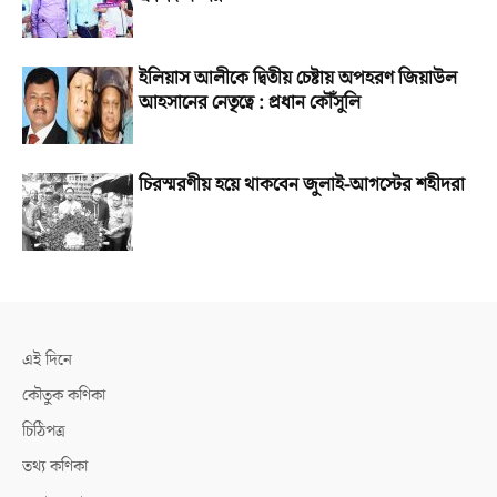
ইলিয়াস আলীকে দ্বিতীয় চেষ্টায় অপহরণ জিয়াউল
আহসানের নেতৃত্বে : প্রধান কৌঁসুলি
চিরস্মরণীয় হয়ে থাকবেন জুলাই-আগস্টের শহীদরা
এই দিনে
কৌতুক কণিকা
চিঠিপত্র
তথ্য কণিকা