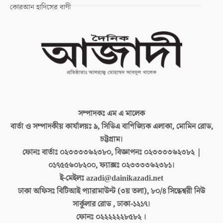
কোরআন হাদিসের বাণী
সম্পাদকঃ
এম এ মালেক
বার্তা ও সম্পাদকীয় কার্যালয়ঃ
৯, সিডিএ বাণিজ্যিক এলাকা, মোমিন রোড,
চট্টগ্রাম।
ফোনঃ বার্তাঃ
০২৩৩৩৩৬২৩৮০, বিজ্ঞাপনঃ ০২৩৩৩৩৬২৩৮২ |
০১৭৫৫৬০৮২০০, ফ্যাক্সঃ ০২৩৩৩৩৬২৩৮১।
ই-মেইলঃ
azadi@dainikazadi.net
ঢাকা অফিসঃ
বিটিআই প্যারামাউন্ট (৩য় তলা), ৮০/৪ সিদ্ধেশ্বরী নিউ
সার্কুলার রোড , ঢাকা-১২১৭।
ফোনঃ
০২২২২২২৮৫৮২ ।