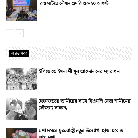
রাঙামাটিতে নৌযান শুমারি শুরু ২০ আগস্ট
আরও খবর
ইপিজেডে ইসলামী যুব আন্দোলনের ম্যারাথন
হেফাজতের আমীরের সাথে বিএনপি নেতা শামীমের
সৌজন্য সাক্ষাৎ
মশা দমনে যুক্তরাষ্ট্রে নতুন উদ্যোগ, ছাড়া হবে ৬
লাখ মশা