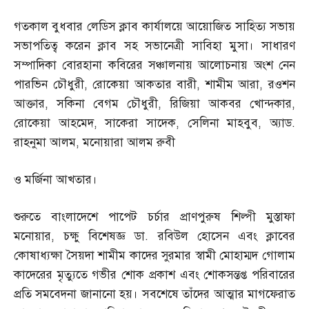
গতকাল বুধবার লেডিস ক্লাব কার্যালয়ে আয়োজিত সাহিত্য সভায়
সভাপতিত্ব করেন ক্লাব সহ সভানেত্রী সাবিহা মুসা। সাধারণ
সম্পাদিকা বোরহানা কবিরের সঞ্চালনায় আলোচনায় অংশ নেন
পারভিন চৌধুরী
,
রোকেয়া আকতার বারী
,
শামীম আরা
,
রওশন
আক্তার
,
সকিনা বেগম চৌধুরী
,
রিজিয়া আকবর খোন্দকার
,
রোকেয়া আহমেদ
,
সাকেরা সাদেক
,
সেলিনা মাহবুব
,
অ্যাড
.
রাহনুমা আলম
,
মনোয়ারা আলম রুবী
ও মর্জিনা আখতার।
শুরুতে বাংলাদেশে পাপেট চর্চার প্রাণপুরুষ শিল্পী মুস্তাফা
মনোয়ার
,
চক্ষু বিশেষজ্ঞ ডা
.
রবিউল হোসেন এবং ক্লাবের
কোষাধ্যক্ষা সৈয়দা শামীম কাদের সুরমার স্বামী মোহাম্মদ গোলাম
কাদেরের মৃত্যুতে গভীর শোক প্রকাশ এবং শোকসন্তপ্ত পরিবারের
প্রতি সমবেদনা জানানো হয়। সবশেষে তাঁদের আত্মার মাগফেরাত