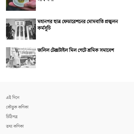
মহানগর ছাত্র ফেডারেশনের মোমবাতি প্রজ্বলন
কর্মসূচি
জলিল টেক্সটাইল মিল গেটে শ্রমিক সমাবেশ
এই দিনে
কৌতুক কণিকা
চিঠিপত্র
তথ্য কণিকা