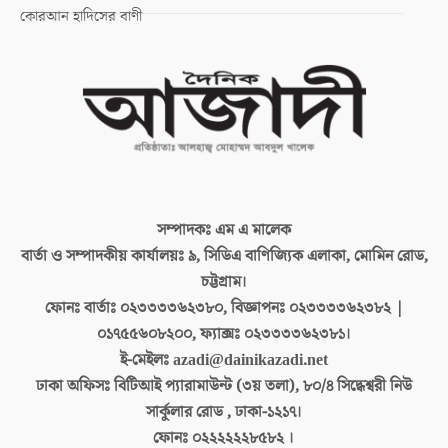
কোরআন হাদিসের বাণী
সম্পাদকঃ
এম এ মালেক
বার্তা ও সম্পাদকীয় কার্যালয়ঃ
৯, সিডিএ বাণিজ্যিক এলাকা, মোমিন রোড,
চট্টগ্রাম।
ফোনঃ বার্তাঃ
০২৩৩৩৩৬২৩৮০, বিজ্ঞাপনঃ ০২৩৩৩৩৬২৩৮২ |
০১৭৫৫৬০৮২০০, ফ্যাক্সঃ ০২৩৩৩৩৬২৩৮১।
ই-মেইলঃ
azadi@dainikazadi.net
ঢাকা অফিসঃ
বিটিআই প্যারামাউন্ট (৩য় তলা), ৮০/৪ সিদ্ধেশ্বরী নিউ
সার্কুলার রোড , ঢাকা-১২১৭।
ফোনঃ
০২২২২২২৮৫৮২ ।