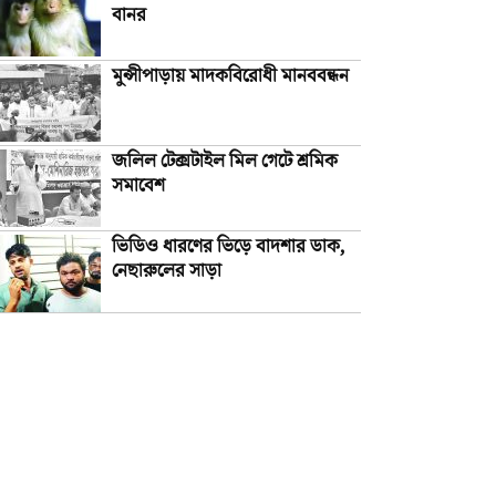
বানর
মুন্সীপাড়ায় মাদকবিরোধী মানববন্ধন
জলিল টেক্সটাইল মিল গেটে শ্রমিক
সমাবেশ
ভিডিও ধারণের ভিড়ে বাদশার ডাক,
নেছারুলের সাড়া