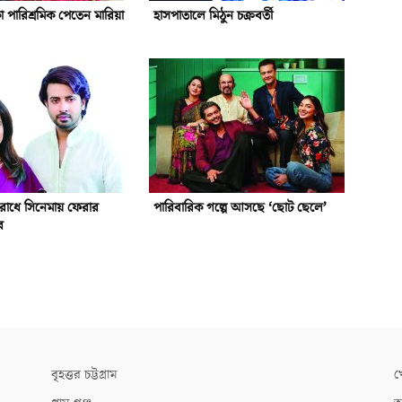
 পারিশ্রমিক পেতেন মারিয়া
হাসপাতালে মিঠুন চক্রবর্তী
রোধে সিনেমায় ফেরার
পারিবারিক গল্পে আসছে ‘ছোট ছেলে’
র
বৃহত্তর চট্টগ্রাম
খ