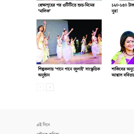
প্রেক্ষাগৃহের পর ওটিটিতে শুভ-মিমের
১২০-১৫০ টাকা
‘মালিক’
নূর!
শিল্পকলায় ‘গানে গানে জুলাই’ সাংস্কৃতিক
শাকিবের অনু
অনুষ্ঠান
আশ্বাস ববিতা
এই দিনে