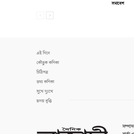
সমাবেশ
এই দিনে
কৌতুক কণিকা
চিঠিপত্র
তথ্য কণিকা
সুখে দুঃখে
হৃদয় বৃত্তি
সম্পা