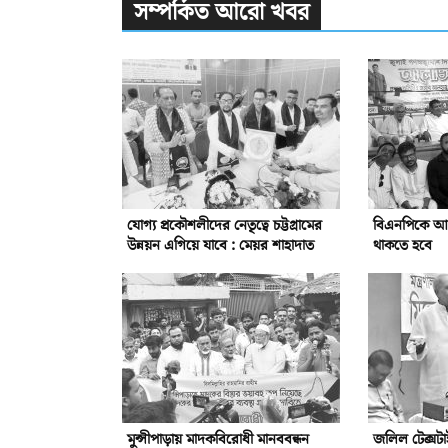
সম্পর্কিত আরো খবর
যোগ্য প্রকৌশলীদের নেতৃত্বে চট্টগ্রামের
বিএনপিকে আরো 
উন্নয়ন এগিয়ে যাবে : মেয়র শাহাদাত
থাকতে হবে
মুন্সীপাড়ায় মাদকবিরোধী মানববন্ধন
জলিল টেক্সটা