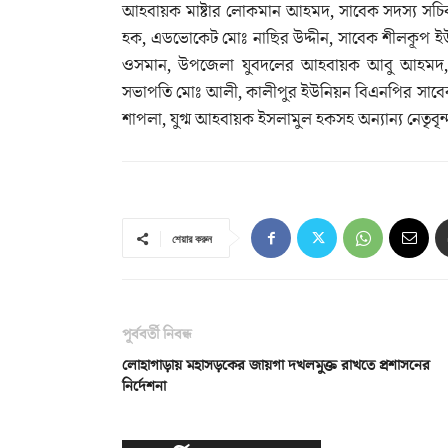
আহবায়ক মাষ্টার লোকমান আহমদ, সাবেক সদস্য সচি
হক, এডভোকেট মোঃ নাছির উদ্দীন, সাবেক শীলকূপ ই
ওসমান, উপজেলা যুবদলের আহবায়ক আবু আহমদ, সদস্
সভাপতি মোঃ আলী, কালীপুর ইউনিয়ন বিএনপির সাবেক
শাপলা, যুগ্ম আহবায়ক ইসলামুল হকসহ অন্যান্য নেতৃবৃন
শেয়ার করুন
পূর্ববর্তী নিবন্ধ
লোহাগাড়ায় মহাসড়কের জায়গা দখলমুক্ত রাখতে প্রশাসনের
নির্দেশনা