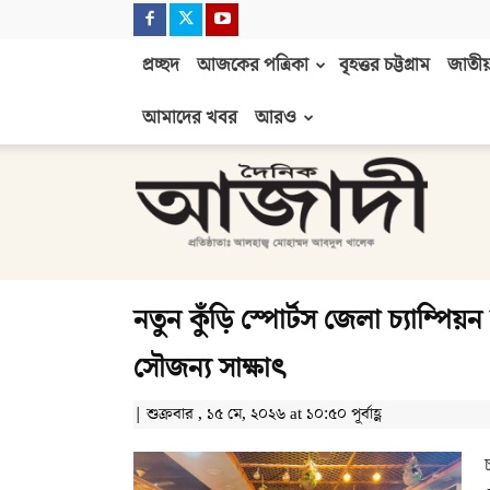
প্রচ্ছদ
আজকের পত্রিকা
বৃহত্তর চট্টগ্রাম
জাতীয়
আমাদের খবর
আরও
দৈনিক
আজাদী
নতুন কুঁড়ি স্পোর্টস জেলা চ্যাম্পিয়ন
সৌজন্য সাক্ষাৎ
| শুক্রবার , ১৫ মে, ২০২৬ at ১০:৫০ পূর্বাহ্ণ