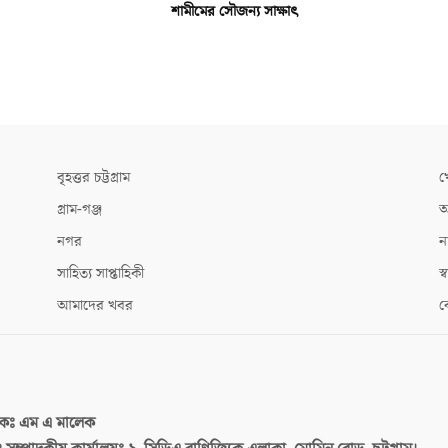
শামীমের সৌজন্য সাক্ষাৎ
বৃহত্তর চট্টগ্রাম
খ
গ্রাম-গঞ্জ
আ
নগর
ন
সাহিত্য সাপ্তাহিকী
স্ব
আমাদের খবর
ক
দকঃ
এম এ মালেক