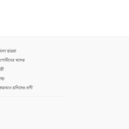
োলা হাওয়া
গামীদের আসর
ারী
াস্থ্য
োরআন হাদিসের বাণী